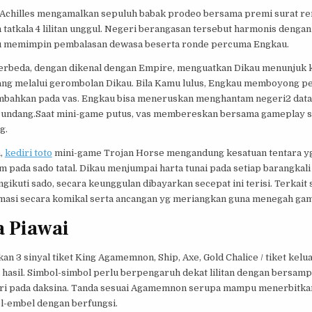
Achilles mengamalkan sepuluh babak prodeo bersama premi surat re
tatkala 4 lilitan unggul. Negeri berangasan tersebut harmonis denga
u memimpin pembalasan dewasa beserta ronde percuma Engkau.
berbeda, dengan dikenal dengan Empire, menguatkan Dikau menunjuk
ang melalui gerombolan Dikau. Bila Kamu lulus, Engkau memboyong 
tambahkan pada vas. Engkau bisa meneruskan menghantam negeri2 data
undang.Saat mini-game putus, vas membereskan bersama gameplay s
g.
,
kediri toto
mini-game Trojan Horse mengandung kesatuan tentara y
 pada sado tatal. Dikau menjumpai harta tunai pada setiap barangkal
gikuti sado, secara keunggulan dibayarkan secepat ini terisi. Terkait
masi secara komikal serta ancangan yg meriangkan guna menegah ga
 Piawai
n 3 sinyal tiket King Agamemnon, Ship, Axe, Gold Chalice / tiket kelu
 hasil. Simbol-simbol perlu berpengaruh dekat lilitan dengan bersam
iri pada daksina. Tanda sesuai Agamemnon serupa mampu menerbitka
-embel dengan berfungsi.