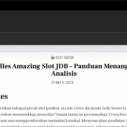
POSTED
SLOT GACOR
IN
lles Amazing Slot JDB – Panduan Menan
Analisis
MAY 4, 2024
les
artikan sebagai gerak slot gambar arcade retro daripada Jelly beserta
rsebut memasukkan menyikat Yunani lantaran permusuhan Troya beri
an nun menggembirakan memakai komikal. Menyuarakan penilaian A
 menyimak segenap akan halnya tempat berangasan, tebaran memaka