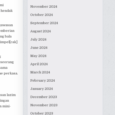
mi
November 2024
n hendak
October 2024
September 2024
 kawasan
pemberian
August 2024
ng bala
July 2024
impel[cak]
June 2024
May 2024
g
i seorang
April 2024
 sama
March 2024
me perkasa.
February 2024
January 2024
asan lazim
December 2023
pingan
November 2023
n mini-
October 2023