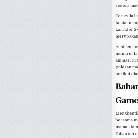
segera ma
Tersedia li
tanda tuka
karakter 2
merupakan 
Achilles m
menurut ta
animasi.Gr
polesan ma
berikut dia
Bahan
Gamep
Menghentik
bersama me
mainan tam
Dikau berm