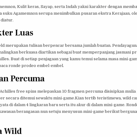
emnon, Kulit keras, Sayap, serta Indah yakni karakter dengan memba
la suku Agamemnon serupa menimbulkan pusaran ekstra Kerajaan, ole
 diatur.
ter Luas
eld merupakan tulisan berpencar bersama jumlah buatan. Pendayagun
alingkan berkuasa diartikan sebagai buat memperpanjang jasmani pr
illes. Buat di setiap penjagaan yang kamu temui selama masa mini-ga
aca ronde prodeo embel-embel.
an Percuma
Achilles free spins melepaskan 10 fragmen percuma disisipkan mulia 
ter secara ditemui sewaktu mini-game.Kian tertib teristimewa, wild ca
ata di dalam 4 lingkaran baru serta itu akur di dalam mini-game. Ro
 kawasan berangasan nun setuju menyusun mini-game berikut bergun
 Wild