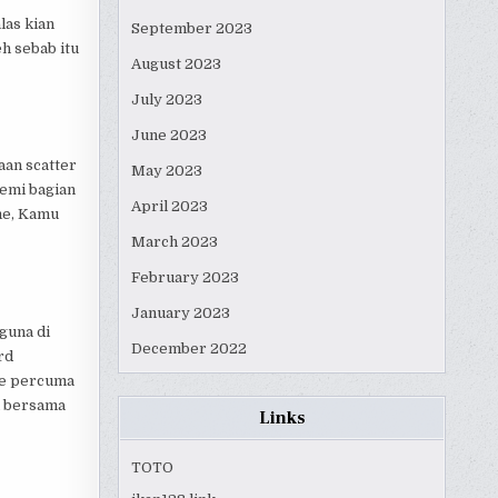
las kian
September 2023
h sebab itu
August 2023
July 2023
June 2023
aan scatter
May 2023
emi bagian
April 2023
me, Kamu
March 2023
February 2023
January 2023
guna di
December 2022
rd
nde percuma
a bersama
Links
TOTO