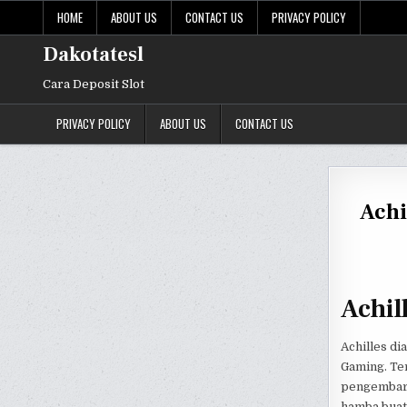
Skip
HOME
ABOUT US
CONTACT US
PRIVACY POLICY
to
content
Dakotatesl
Cara Deposit Slot
PRIVACY POLICY
ABOUT US
CONTACT US
Achi
Achil
Achilles di
Gaming. Te
pengembara
hamba buat