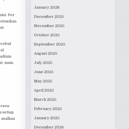
January 2026
isi. Per
December 2025
estasikan
November 2025
ut
October 2025
erebut
September 2025
al
August 2025
tadium
t, main
July 2025
June 2025
May 2025
April 2025
March 2025
ersen
February 2025
a setiap
January 2025
 asalkan
December 2024