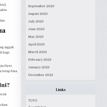
or),
September 2023
aktu
August 2023
ian.
July 2023
ua
June 2023
May 2023
April 2023
ang nggak
March 2023
k bagi
February 2023
in First
January 2023
a tetap bisa
December 2022
Ini?
Links
ocok
TOTO
arkan