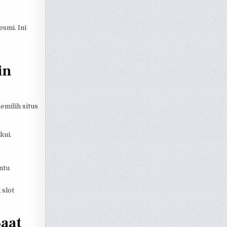
esmi. Ini
in
emilih situs
kui.
ntu
 slot
aat