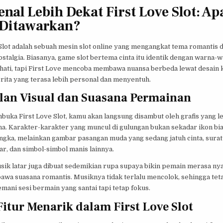
nal Lebih Dekat First Love Slot: Ap
 Ditawarkan?
 Slot adalah sebuah mesin slot online yang mengangkat tema romantis 
stalgia. Biasanya, game slot bertema cinta itu identik dengan warna-w
 hati, tapi First Love mencoba membawa nuansa berbeda lewat desain 
erita yang terasa lebih personal dan menyentuh.
lan Visual dan Suasana Permainan
buka First Love Slot, kamu akan langsung disambut oleh grafis yang l
a. Karakter-karakter yang muncul di gulungan bukan sekadar ikon bia
ngka, melainkan gambar pasangan muda yang sedang jatuh cinta, surat 
r, dan simbol-simbol manis lainnya.
sik latar juga dibuat sedemikian rupa supaya bikin pemain merasa n
bawa suasana romantis. Musiknya tidak terlalu mencolok, sehingga tet
ani sesi bermain yang santai tapi tetap fokus.
Fitur Menarik dalam First Love Slot