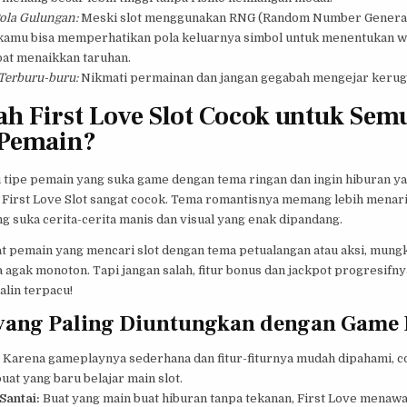
ola Gulungan:
Meski slot menggunakan RNG (Random Number Generat
kamu bisa memperhatikan pola keluarnya simbol untuk menentukan w
pat menaikkan taruhan.
Terburu-buru:
Nikmati permainan dan jangan gegabah mengejar kerug
h First Love Slot Cocok untuk Sem
 Pemain?
 tipe pemain yang suka game dengan tema ringan dan ingin hiburan y
, First Love Slot sangat cocok. Tema romantisnya memang lebih menari
 suka cerita-cerita manis dan visual yang enak dipandang.
t pemain yang mencari slot dengan tema petualangan atau aksi, mungk
 agak monoton. Tapi jangan salah, fitur bonus dan jackpot progresifny
alin terpacu!
 yang Paling Diuntungkan dengan Game 
Karena gameplaynya sederhana dan fitur-fiturnya mudah dipahami, c
uat yang baru belajar main slot.
Santai:
Buat yang main buat hiburan tanpa tekanan, First Love menaw