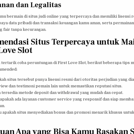
nan dan Legalitas
mu bermain di situs judi online yang terpercaya dan memiliki lisensi r
paya data pribadi dan transaksi keuangan kamu aman, serta permainan
g fair tanpa kecurangan.
endasi Situs Terpercaya untuk Ma
Love Slot
tertarik coba peruntungan di First Love Slot, berikut beberapa tips m
mmended:
ah situs tersebut punya lisensi resmi dari otoritas perjudian yang dia
iew dan testimoni pemain lain untuk memastikan reputasi situs.
n tersedia metode deposit dan withdrawal yang mudah dan cepat.
 apakah ada layanan customer service yang responsif dan siap memba
un.
hu apakah situs menyediakan bonus dan promosi menarik khusus untuk
uan Apa yang Bisa Kamu Rasakan S