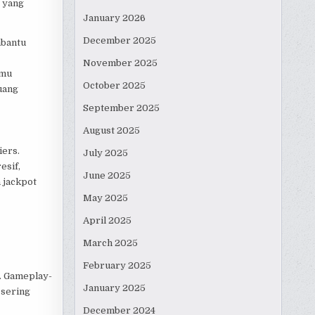
r yang
January 2026
December 2025
mbantu
November 2025
amu
October 2025
uang
September 2025
August 2025
iers.
July 2025
esif,
June 2025
 jackpot
May 2025
April 2025
March 2025
February 2025
r. Gameplay-
January 2025
 sering
December 2024