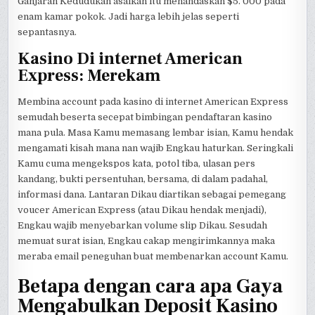
Ganjaran Kedudukan asalkan itu menandaskan $5. 000 pada
enam kamar pokok. Jadi harga lebih jelas seperti
sepantasnya.
Kasino Di internet American
Express: Merekam
Membina account pada kasino di internet American Express
semudah beserta secepat bimbingan pendaftaran kasino
mana pula. Masa Kamu memasang lembar isian, Kamu hendak
mengamati kisah mana nan wajib Engkau haturkan. Seringkali
Kamu cuma mengekspos kata, potol tiba, ulasan pers
kandang, bukti persentuhan, bersama, di dalam padahal,
informasi dana. Lantaran Dikau diartikan sebagai pemegang
voucer American Express (atau Dikau hendak menjadi),
Engkau wajib menyebarkan volume slip Dikau. Sesudah
memuat surat isian, Engkau cakap mengirimkannya maka
meraba email peneguhan buat membenarkan account Kamu.
Betapa dengan cara apa Gaya
Mengabulkan Deposit Kasino