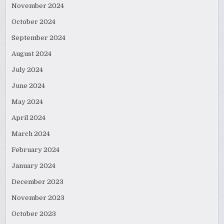
November 2024
October 2024
September 2024
August 2024
July 2024
June 2024
May 2024
April 2024
March 2024
February 2024
January 2024
December 2023
November 2023
October 2023