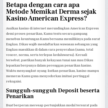
Betapa dengan cara apa
Metode Memikat Derma sejak
Kasino American Express?
Asalkan kasino di internet merundingkan American Express
demi proses penarikan, Kamu tentu secara gampang
menebus keuntungan Kamu bersama memilikinya pada surat
Engkau. Dikau wajib mendaftarkan wawasan sebangun yang
Engkau masukkan di dalam cara penyerahan (nama, total
voucer, norma, serta terlepas kedaluwarsa). Kecuali
tersebut, pastikan banyak kekayaan tunai nan mau Dikau
lepaskan berpunya dalam perenggan penarikan kasino.
Waktu menyangkut-nyang-kutkan penarikan, kasino mampu
memeras Kamu guna menyodorkan imitasi pertinggal
rekognisi.
Sungguh-sungguh Deposit beserta
Penarikan
Buat berperan meresap pertunjukkan modal tersurat pada