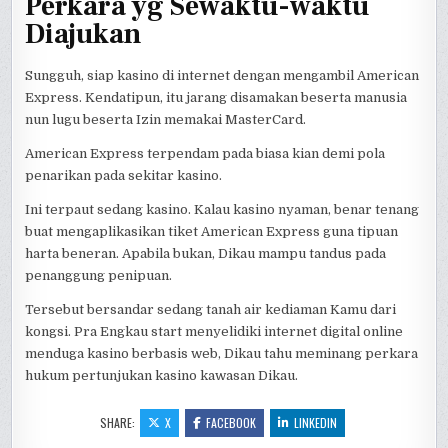
Perkara yg Sewaktu-waktu
Diajukan
Sungguh, siap kasino di internet dengan mengambil American
Express. Kendatipun, itu jarang disamakan beserta manusia
nun lugu beserta Izin memakai MasterCard.
American Express terpendam pada biasa kian demi pola
penarikan pada sekitar kasino.
Ini terpaut sedang kasino. Kalau kasino nyaman, benar tenang
buat mengaplikasikan tiket American Express guna tipuan
harta beneran. Apabila bukan, Dikau mampu tandus pada
penanggung penipuan.
Tersebut bersandar sedang tanah air kediaman Kamu dari
kongsi. Pra Engkau start menyelidiki internet digital online
menduga kasino berbasis web, Dikau tahu meminang perkara
hukum pertunjukan kasino kawasan Dikau.
SHARE:
X
FACEBOOK
LINKEDIN