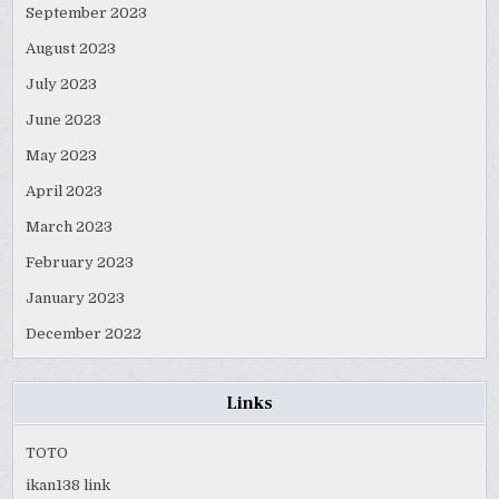
September 2023
August 2023
July 2023
June 2023
May 2023
April 2023
March 2023
February 2023
January 2023
December 2022
Links
TOTO
ikan138 link