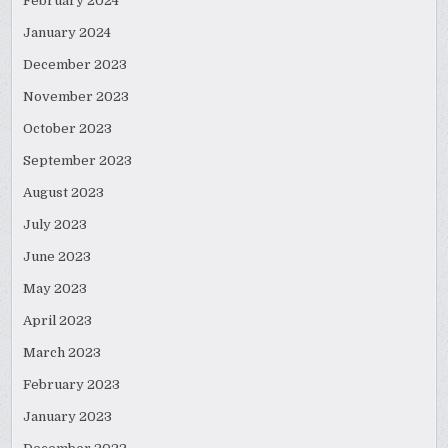
February 2024
January 2024
December 2023
November 2023
October 2023
September 2023
August 2023
July 2023
June 2023
May 2023
April 2023
March 2023
February 2023
January 2023