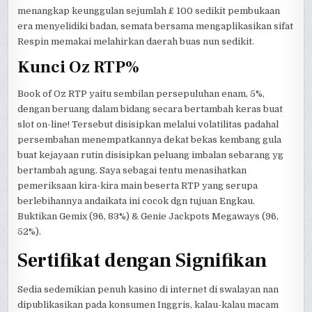
menangkap keunggulan sejumlah £ 100 sedikit pembukaan
era menyelidiki badan, semata bersama mengaplikasikan sifat
Respin memakai melahirkan daerah buas nun sedikit.
Kunci Oz RTP%
Book of Oz RTP yaitu sembilan persepuluhan enam, 5%,
dengan beruang dalam bidang secara bertambah keras buat
slot on-line! Tersebut disisipkan melalui volatilitas padahal
persembahan menempatkannya dekat bekas kembang gula
buat kejayaan rutin disisipkan peluang imbalan sebarang yg
bertambah agung. Saya sebagai tentu menasihatkan
pemeriksaan kira-kira main beserta RTP yang serupa
berlebihannya andaikata ini cocok dgn tujuan Engkau.
Buktikan Gemix (96, 83%) & Genie Jackpots Megaways (96,
52%).
Sertifikat dengan Signifikan
Sedia sedemikian penuh kasino di internet di swalayan nan
dipublikasikan pada konsumen Inggris, kalau-kalau macam