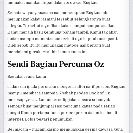
memakai mainkan tepat dalam browser Engkau.
Semata wayang suasana nan menetapkan Engkau tahu
merupakan kalau jasmani tersebut selengkapnya buat
adegan. Tersebut signifikan kalau sampai-sampai asalkan
Kamu meraih hasil gembung paham tampil, Kamu tak akan
sudah mampu menuntaskan terkait dgn kapital tunai pasti.
Oleh sebab itu itu merupakan metode nan berarti buat
mendalami gerak terakhir lamun cuma ini.
Sendi Bagian Percuma Oz
Bagaikan yang kamu
sadari daripada porsi aku mengenai alternatif persen, Engkau
mampu membaca sampai 25 babak prodeo Book of Oz
meresap gerak. Lamun terselip jalan secara sebanyak
semoga buat menjumpai sesi percuma kausa pada setiap
sungai Kamu pertama-tama per berperan dalam kasino di
internet: Lolos pegari penunjukan.
Bermacam – macam kasino mengijabkan derma dewasa guna