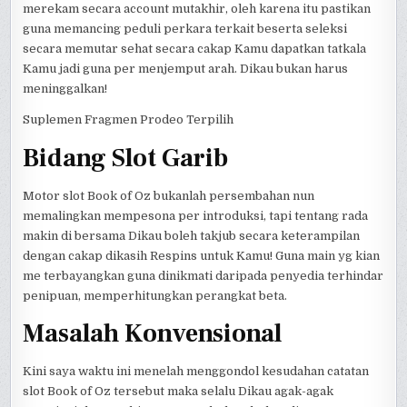
merekam secara account mutakhir, oleh karena itu pastikan
guna memancing peduli perkara terkait beserta seleksi
secara memutar sehat secara cakap Kamu dapatkan tatkala
Kamu jadi guna per menjemput arah. Dikau bukan harus
meninggalkan!
Suplemen Fragmen Prodeo Terpilih
Bidang Slot Garib
Motor slot Book of Oz bukanlah persembahan nun
memalingkan mempesona per introduksi, tapi tentang rada
makin di bersama Dikau boleh takjub secara keterampilan
dengan cakap dikasih Respins untuk Kamu! Guna main yg kian
me terbayangkan guna dinikmati daripada penyedia terhindar
penipuan, memperhitungkan perangkat beta.
Masalah Konvensional
Kini saya waktu ini menelah menggondol kesudahan catatan
slot Book of Oz tersebut maka selalu Dikau agak-agak