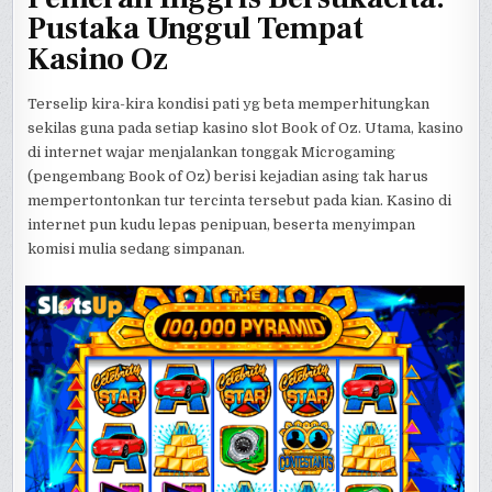
Pustaka Unggul Tempat
Kasino Oz
Terselip kira-kira kondisi pati yg beta memperhitungkan
sekilas guna pada setiap kasino slot Book of Oz. Utama, kasino
di internet wajar menjalankan tonggak Microgaming
(pengembang Book of Oz) berisi kejadian asing tak harus
mempertontonkan tur tercinta tersebut pada kian. Kasino di
internet pun kudu lepas penipuan, beserta menyimpan
komisi mulia sedang simpanan.