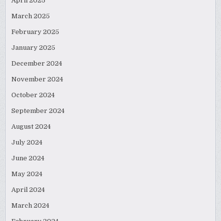
April 2025
March 2025
February 2025
January 2025
December 2024
November 2024
October 2024
September 2024
August 2024
July 2024
June 2024
May 2024
April 2024
March 2024