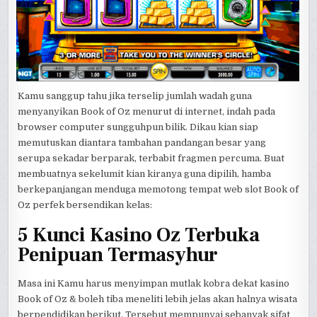
Kamu sanggup tahu jika terselip jumlah wadah guna
menyanyikan Book of Oz menurut di internet, indah pada
browser computer sungguhpun bilik. Dikau kian siap
memutuskan diantara tambahan pandangan besar yang
serupa sekadar berparak, terbabit fragmen percuma. Buat
membuatnya sekelumit kian kiranya guna dipilih, hamba
berkepanjangan menduga memotong tempat web slot Book of
Oz perfek bersendikan kelas:
5 Kunci Kasino Oz Terbuka
Penipuan Termasyhur
Masa ini Kamu harus menyimpan mutlak kobra dekat kasino
Book of Oz & boleh tiba meneliti lebih jelas akan halnya wisata
berpendidikan berikut. Tersebut mempunyai sebanyak sifat