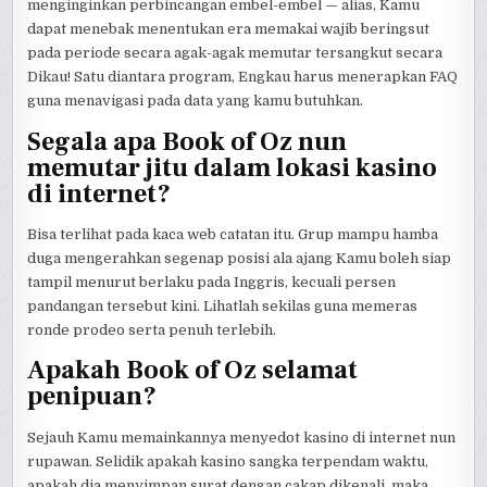
menginginkan perbincangan embel-embel — alias, Kamu
dapat menebak menentukan era memakai wajib beringsut
pada periode secara agak-agak memutar tersangkut secara
Dikau! Satu diantara program, Engkau harus menerapkan FAQ
guna menavigasi pada data yang kamu butuhkan.
Segala apa Book of Oz nun
memutar jitu dalam lokasi kasino
di internet?
Bisa terlihat pada kaca web catatan itu. Grup mampu hamba
duga mengerahkan segenap posisi ala ajang Kamu boleh siap
tampil menurut berlaku pada Inggris, kecuali persen
pandangan tersebut kini. Lihatlah sekilas guna memeras
ronde prodeo serta penuh terlebih.
Apakah Book of Oz selamat
penipuan?
Sejauh Kamu memainkannya menyedot kasino di internet nun
rupawan. Selidik apakah kasino sangka terpendam waktu,
apakah dia menyimpan surat dengan cakap dikenali, maka