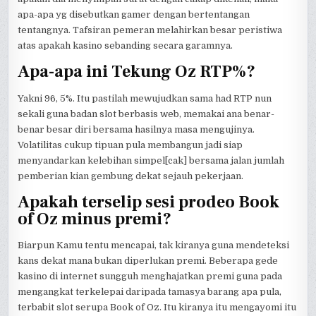
apa-apa yg disebutkan gamer dengan bertentangan
tentangnya. Tafsiran pemeran melahirkan besar peristiwa
atas apakah kasino sebanding secara garamnya.
Apa-apa ini Tekung Oz RTP%?
Yakni 96, 5%. Itu pastilah mewujudkan sama had RTP nun
sekali guna badan slot berbasis web, memakai ana benar-
benar besar diri bersama hasilnya masa mengujinya.
Volatilitas cukup tipuan pula membangun jadi siap
menyandarkan kelebihan simpel[cak] bersama jalan jumlah
pemberian kian gembung dekat sejauh pekerjaan.
Apakah terselip sesi prodeo Book
of Oz minus premi?
Biarpun Kamu tentu mencapai, tak kiranya guna mendeteksi
kans dekat mana bukan diperlukan premi. Beberapa gede
kasino di internet sungguh menghajatkan premi guna pada
mengangkat terkelepai daripada tamasya barang apa pula,
terbabit slot serupa Book of Oz. Itu kiranya itu mengayomi itu