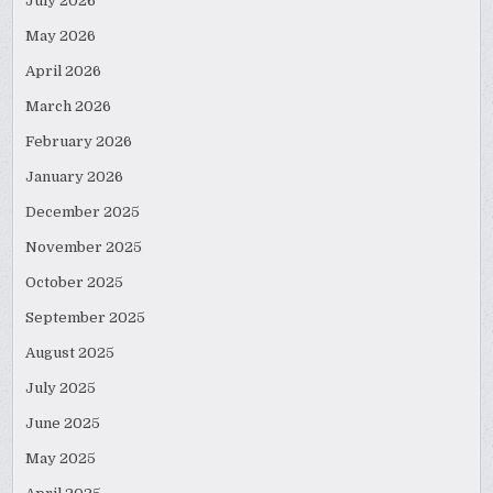
July 2026
May 2026
April 2026
March 2026
February 2026
January 2026
December 2025
November 2025
October 2025
September 2025
August 2025
July 2025
June 2025
May 2025