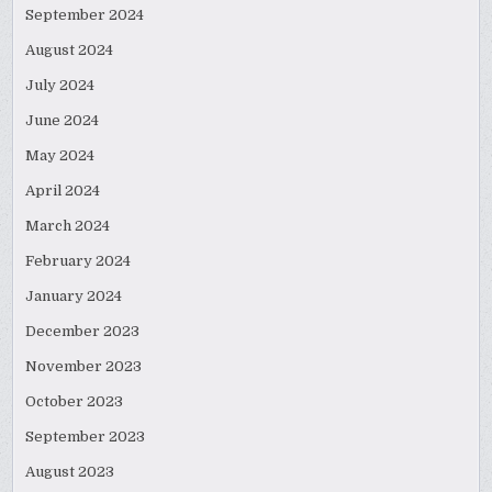
September 2024
August 2024
July 2024
June 2024
May 2024
April 2024
March 2024
February 2024
January 2024
December 2023
November 2023
October 2023
September 2023
August 2023