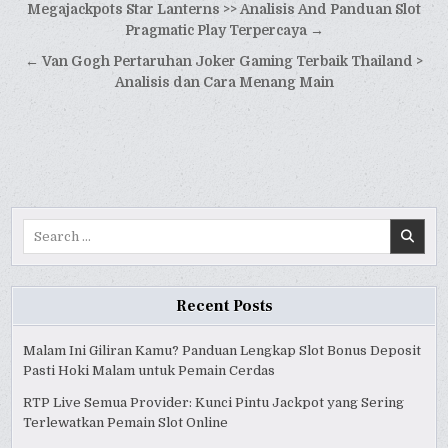
Post
Megajackpots Star Lanterns >> Analisis And Panduan Slot
navigation
Pragmatic Play Terpercaya →
← Van Gogh Pertaruhan Joker Gaming Terbaik Thailand >
Analisis dan Cara Menang Main
Search
for:
Recent Posts
Malam Ini Giliran Kamu? Panduan Lengkap Slot Bonus Deposit
Pasti Hoki Malam untuk Pemain Cerdas
RTP Live Semua Provider: Kunci Pintu Jackpot yang Sering
Terlewatkan Pemain Slot Online