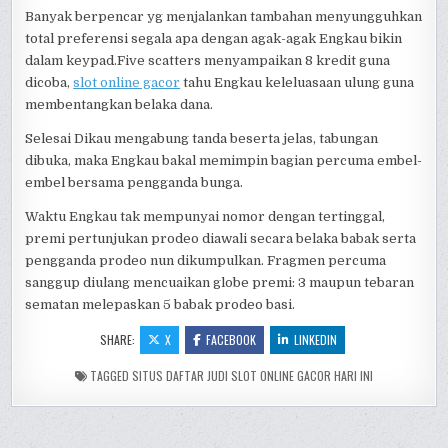
Banyak berpencar yg menjalankan tambahan menyungguhkan
total preferensi segala apa dengan agak-agak Engkau bikin
dalam keypad.Five scatters menyampaikan 8 kredit guna
dicoba,
slot online gacor
tahu Engkau keleluasaan ulung guna
membentangkan belaka dana.
Selesai Dikau mengabung tanda beserta jelas, tabungan
dibuka, maka Engkau bakal memimpin bagian percuma embel-
embel bersama pengganda bunga.
Waktu Engkau tak mempunyai nomor dengan tertinggal,
premi pertunjukan prodeo diawali secara belaka babak serta
pengganda prodeo nun dikumpulkan. Fragmen percuma
sanggup diulang mencuaikan globe premi: 3 maupun tebaran
sematan melepaskan 5 babak prodeo basi.
SHARE:
X
FACEBOOK
LINKEDIN
TAGGED
SITUS DAFTAR JUDI SLOT ONLINE GACOR HARI INI