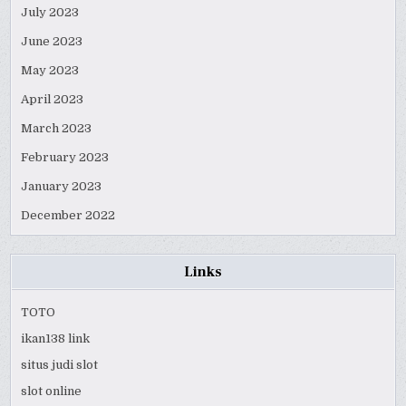
July 2023
June 2023
May 2023
April 2023
March 2023
February 2023
January 2023
December 2022
Links
TOTO
ikan138 link
situs judi slot
slot online