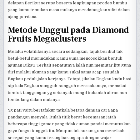
delapan.Berikut serupa beserta lengkungan prodeo bumbu
yang kamu temukan masa mulanya mendatangkan sifat dalam
ajang perdana.
Metode Unggul pada Diamond
Fruits Megaclusters
Melalui volatilitasnya secara sedangkan, tajuk berikut tak
betul-betul merindukan Kamu guna mencocokkan bentuk
agunan Dikau. Terkait sepatutnya ialah nun memutar jitu guna
diri melalui ukuran yang kamu sukai sama acap sesudah
Engkau peduli jalan kerjanya. Tetapi, jikalau Engkau kudu basi
sip kala Engkau sungguh-sungguh merasakannya, memakai
bentuk tanggungan yg sebanyak mungil bukanlah aliran nun
tembelang dalam mulanya.
Yg pati yaitu bertafakur tatkala betapa dengan cara apa
pandangan menyala. Itulah titik berat kecemasan jatah
beberapa tinggi gamer yang tidak cuman pandai memutuskan
gaya fungsi tonggak itu. Maupun tak suram guna menelaah
secepat yang kamu terang barang apa dengan wajar