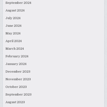
September 2024
August 2024
July 2024
June 2024
May 2024
April 2024
March 2024
February 2024
January 2024
December 2023
November 2023
October 2023
September 2023
August 2023