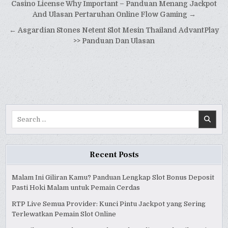
Post
Casino License Why Important – Panduan Menang Jackpot
navigation
And Ulasan Pertaruhan Online Flow Gaming →
← Asgardian Stones Netent Slot Mesin Thailand AdvantPlay
>> Panduan Dan Ulasan
Search
for:
Recent Posts
Malam Ini Giliran Kamu? Panduan Lengkap Slot Bonus Deposit
Pasti Hoki Malam untuk Pemain Cerdas
RTP Live Semua Provider: Kunci Pintu Jackpot yang Sering
Terlewatkan Pemain Slot Online