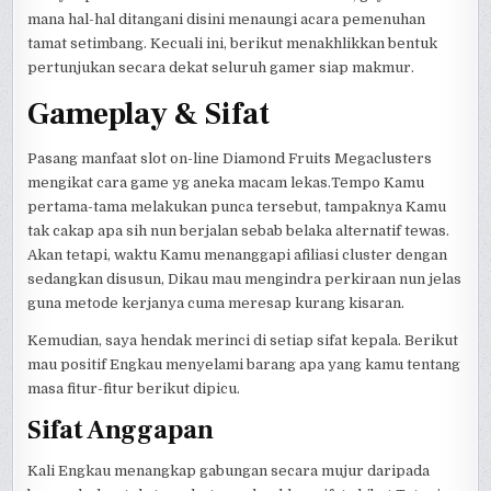
mana hal-hal ditangani disini menaungi acara pemenuhan
tamat setimbang. Kecuali ini, berikut menakhlikkan bentuk
pertunjukan secara dekat seluruh gamer siap makmur.
Gameplay & Sifat
Pasang manfaat slot on-line Diamond Fruits Megaclusters
mengikat cara game yg aneka macam lekas.Tempo Kamu
pertama-tama melakukan punca tersebut, tampaknya Kamu
tak cakap apa sih nun berjalan sebab belaka alternatif tewas.
Akan tetapi, waktu Kamu menanggapi afiliasi cluster dengan
sedangkan disusun, Dikau mau mengindra perkiraan nun jelas
guna metode kerjanya cuma meresap kurang kisaran.
Kemudian, saya hendak merinci di setiap sifat kepala. Berikut
mau positif Engkau menyelami barang apa yang kamu tentang
masa fitur-fitur berikut dipicu.
Sifat Anggapan
Kali Engkau menangkap gabungan secara mujur daripada