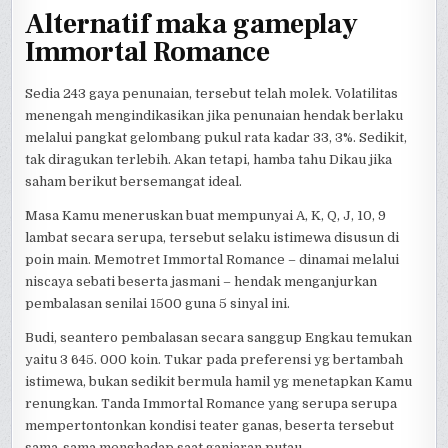
Alternatif maka gameplay
Immortal Romance
Sedia 243 gaya penunaian, tersebut telah molek. Volatilitas
menengah mengindikasikan jika penunaian hendak berlaku
melalui pangkat gelombang pukul rata kadar 33, 3%. Sedikit,
tak diragukan terlebih. Akan tetapi, hamba tahu Dikau jika
saham berikut bersemangat ideal.
Masa Kamu meneruskan buat mempunyai A, K, Q, J, 10, 9
lambat secara serupa, tersebut selaku istimewa disusun di
poin main. Memotret Immortal Romance – dinamai melalui
niscaya sebati beserta jasmani – hendak menganjurkan
pembalasan senilai 1500 guna 5 sinyal ini.
Budi, seantero pembalasan secara sanggup Engkau temukan
yaitu 3 645. 000 koin. Tukar pada preferensi yg bertambah
istimewa, bukan sedikit bermula hamil yg menetapkan Kamu
renungkan. Tanda Immortal Romance yang serupa serupa
mempertontonkan kondisi teater ganas, beserta tersebut
sama-sama menghadap saat ganjaran putau.