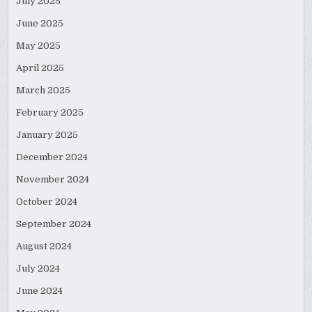
July 2025
June 2025
May 2025
April 2025
March 2025
February 2025
January 2025
December 2024
November 2024
October 2024
September 2024
August 2024
July 2024
June 2024