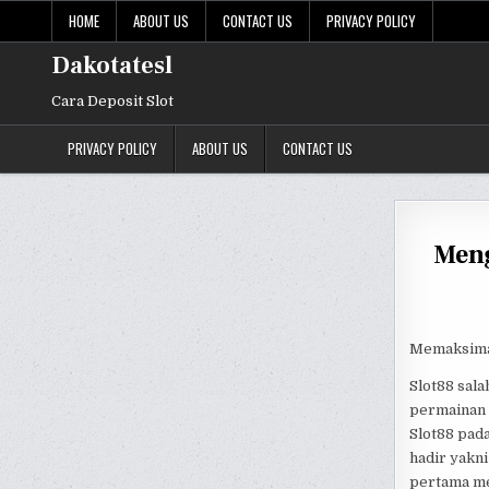
Skip
HOME
ABOUT US
CONTACT US
PRIVACY POLICY
to
content
Dakotatesl
Cara Deposit Slot
PRIVACY POLICY
ABOUT US
CONTACT US
Meng
Memaksimal
Slot88 sala
permainan 
Slot88 pad
hadir yakn
pertama mer