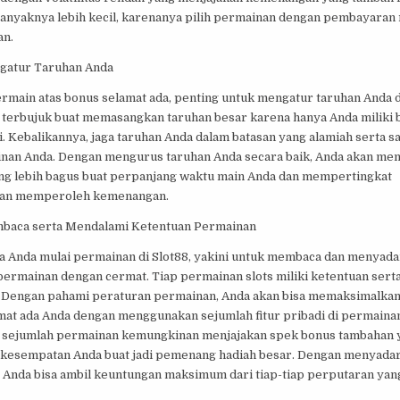
anyaknya lebih kecil, karenanya pilih permainan dengan pembayaran 
an.
gatur Taruhan Anda
ermain atas bonus selamat ada, penting untuk mengatur taruhan Anda
hi terbujuk buat memasangkan taruhan besar karena hanya Anda miliki
i. Kebalikannya, jaga taruhan Anda dalam batasan yang alamiah serta 
inan Anda. Dengan mengurus taruhan Anda secara baik, Anda akan m
ng lebih bagus buat perpanjang waktu main Anda dan mempertingkat
an memperoleh kemenangan.
baca serta Mendalami Ketentuan Permainan
 Anda mulai permainan di Slot88, yakini untuk membaca dan menyada
permainan dengan cermat. Tiap permainan slots miliki ketentuan sert
. Dengan pahami peraturan permainan, Anda akan bisa memaksimalka
mat ada Anda dengan menggunakan sejumlah fitur pribadi di permainan
 sejumlah permainan kemungkinan menjajakan spek bonus tambahan y
kesempatan Anda buat jadi pemenang hadiah besar. Dengan menyadar
 Anda bisa ambil keuntungan maksimum dari tiap-tiap perputaran yan