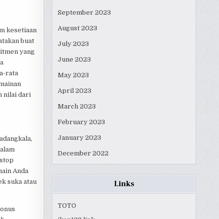
September 2023
August 2023
m kesetiaan
takan buat
July 2023
mitmen yang
June 2023
sa
a-rata
May 2023
rmainan
April 2023
nilai dari
March 2023
February 2023
January 2023
Kadangkala,
dalam
December 2022
 stop
main Anda
ek suka atau
Links
TOTO
bonus