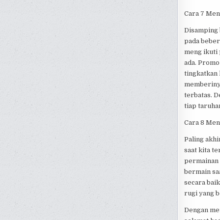
Cara 7 Men
Disamping 
pada beber
meng ikuti
ada. Promo 
tingkatkan
memberinya
terbatas. 
tiap taruha
Cara 8 Men
Paling akhi
saat kita t
permainan 
bermain sa
secara bai
rugi yang b
Dengan meng