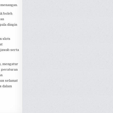
emenangan.
ak boleh
san
pala dingin
n slots
at
jawab serta
k, mengatur
i peraturan
an
us selamat
es dalam