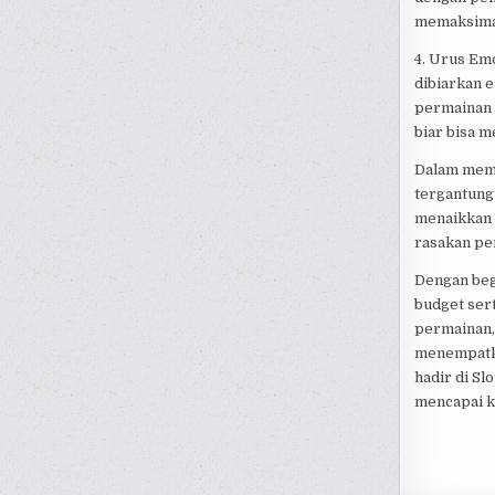
memaksimal
4. Urus Em
dibiarkan e
permainan 
biar bisa m
Dalam mema
tergantung 
menaikkan 
rasakan pe
Dengan beg
budget ser
permainan,
menempatka
hadir di Sl
mencapai 