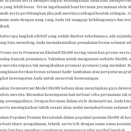
dir di Slot88 serta mempertingkat kemungkinan Anda buat memperol
 yang lebih besar. Terus ingatkanlah buat bermain permainan slots 
wab serta perhitungkan jika judi mestinya sebagai bentuk selingan. J
main-main dengan uang yang Anda tak sanggup kehilangannya dan ten
ibadi.
beberapa langkah efektif yang sudah disebut sebelumnya, ada sejumla
ang bisa menolong Anda memaksimalkan pemakaian bonus selamat ada
 Promo serta Penawaran Ekslusif Slot88 sering tawarkan promo sert
hadap banyak pemainnya. Yakinkan untuk mengawasi website Slot88, e 
ia mereka supaya tak mengabaikan promosi-promosi yang memikat. 
ngkinan berikan bonus selamat hadir tambahan atau perputaran grati
gkat kesempatan Anda untuk mencetak kemenangan.
akan Demonstrasi Model Slot88 kebanyakan menyiapkan gaya demons
slots mereka. Memakai kesempatan kali ini buat coba permainan tak m
ng sesungguhnya. Dengan bermain dalam style demonstrasi, Anda bis
serta meningkatkan taktik sesaat akan mulai memakai bonus selamat h
dalam Populasi Pemain Bersatulah dalam populasi pemain Slot88 di ko
a buat share pengalaman, tehnik, serta trik dengan sama-sama pemain.
ain lain bisa memberi pandangan mempunyai nilai perihal langkah