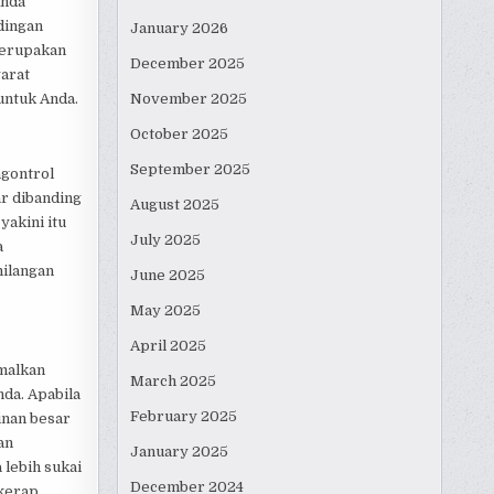
Anda
dingan
January 2026
 merupakan
December 2025
arat
untuk Anda.
November 2025
October 2025
September 2025
ngontrol
ar dibanding
August 2025
yakini itu
July 2025
a
hilangan
June 2025
May 2025
April 2025
malkan
March 2025
da. Apabila
February 2025
inan besar
an
January 2025
 lebih sukai
December 2024
kerap