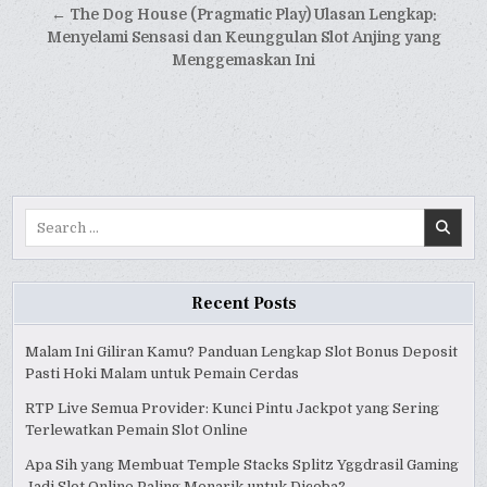
← The Dog House (Pragmatic Play) Ulasan Lengkap:
Menyelami Sensasi dan Keunggulan Slot Anjing yang
Menggemaskan Ini
Search
for:
Recent Posts
Malam Ini Giliran Kamu? Panduan Lengkap Slot Bonus Deposit
Pasti Hoki Malam untuk Pemain Cerdas
RTP Live Semua Provider: Kunci Pintu Jackpot yang Sering
Terlewatkan Pemain Slot Online
Apa Sih yang Membuat Temple Stacks Splitz Yggdrasil Gaming
Jadi Slot Online Paling Menarik untuk Dicoba?