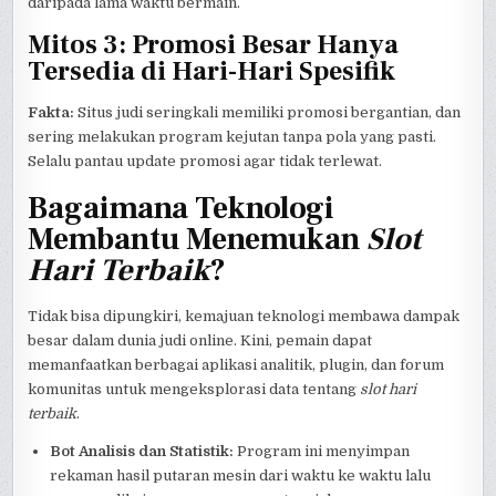
daripada lama waktu bermain.
Mitos 3: Promosi Besar Hanya
Tersedia di Hari-Hari Spesifik
Fakta:
Situs judi seringkali memiliki promosi bergantian, dan
sering melakukan program kejutan tanpa pola yang pasti.
Selalu pantau update promosi agar tidak terlewat.
Bagaimana Teknologi
Membantu Menemukan
Slot
Hari Terbaik
?
Tidak bisa dipungkiri, kemajuan teknologi membawa dampak
besar dalam dunia judi online. Kini, pemain dapat
memanfaatkan berbagai aplikasi analitik, plugin, dan forum
komunitas untuk mengeksplorasi data tentang
slot hari
terbaik
.
Bot Analisis dan Statistik:
Program ini menyimpan
rekaman hasil putaran mesin dari waktu ke waktu lalu