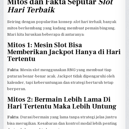
Mitos dan Fakta Seputar
Slot
Hari Terbaik
Seiring dengan popularitas konsep
slot hari terbaik
, banyak
mitos berkembang yang kadang membuat pemain bingung.
Mari kita luruskan beberapa di antaranya:
Mitos 1: Mesin Slot Bisa
Memberikan Jackpot Hanya di Hari
Tertentu
Fakta:
Mesin slot menggunakan RNG yang membuat tiap
putaran benar-benar acak. Jackpot tidak dipengaruhi oleh
kalender, tapi keberuntungan dan strategi bertaruh tetap
berperan.
Mitos 2: Bermain Lebih Lama Di
Hari Tertentu Maka Lebih Untung
Fakta:
Durasi bermain yang lama tanpa strategi jelas justru
bisa merugikan. Kesabaran dan kontrol modal lebih penting