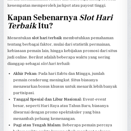
kesempatan memperoleh jackpot atau payout tinggi.
Kapan Sebenarnya
Slot Hari
Terbaik
Itu?
Menentukan
slot hari terbaik
membutuhkan pemahaman
tentang berbagai faktor, mulai dari statistik permainan,
kebiasaan pemain lain, hingga kebijakan promosi dari situs
judi online. Berikut adalah beberapa waktu yang sering
dianggap sebagai
slot hari terbaik
:
Akhir Pekan:
Pada hari Sabtu dan Minggu, jumlah
pemain cenderung meningkat. Situs biasanya
menawarkan bonus khusus untuk menarik lebih banyak
partisipasi.
Tanggal Spesial dan Libur Nasional:
Event-event
besar, seperti Hari Raya atau Tahun Baru, biasanya
diwarnai dengan promo spektakuler yang bisa
menambah peluang kemenangan.
Pagi atau Tengah Malam:
Beberapa pemain percaya