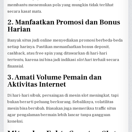
membantu menemukan pola yang mungkin tidak terlihat
secara kasat mata.
2. Manfaatkan Promosi dan Bonus
Harian
Banyak situs judi online menyediakan promosi berbeda-beda
setiap harinya. Pastikan memanfaatkan bonus deposit,
cashback, atau free spin yang ditawarkan di hari-hari
tertentu, karena ini bisa jadi indikasi
slot hari terbaik
secara
finansial.
3. Amati Volume Pemain dan
Aktivitas Internet
Di hari-hari sibuk, persaingan di mesin slot meningkat, tapi
bukan berarti peluang berkurang. Sebaliknya, volatilitas
mesin bisa berubah. Biasakan juga memeriksa traffic situs
agar pengalaman bermain lebih lancar tanpa gangguan
koneksi.