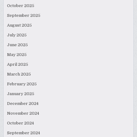
October 2025
September 2025
August 2025
July 2025
June 2025
May 2025
April 2025
March 2025
February 2025
January 2025
December 2024
November 2024
October 2024
September 2024