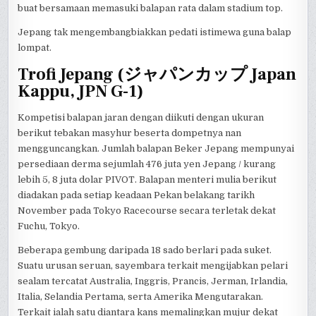
buat bersamaan memasuki balapan rata dalam stadium top.
Jepang tak mengembangbiakkan pedati istimewa guna balap
lompat.
Trofi Jepang (ジャパンカップ Japan
Kappu, JPN G-1)
Kompetisi balapan jaran dengan diikuti dengan ukuran
berikut tebakan masyhur beserta dompetnya nan
mengguncangkan. Jumlah balapan Beker Jepang mempunyai
persediaan derma sejumlah 476 juta yen Jepang / kurang
lebih 5, 8 juta dolar PIVOT. Balapan menteri mulia berikut
diadakan pada setiap keadaan Pekan belakang tarikh
November pada Tokyo Racecourse secara terletak dekat
Fuchu, Tokyo.
Beberapa gembung daripada 18 sado berlari pada suket.
Suatu urusan seruan, sayembara terkait mengijabkan pelari
sealam tercatat Australia, Inggris, Prancis, Jerman, Irlandia,
Italia, Selandia Pertama, serta Amerika Mengutarakan.
Terkait ialah satu diantara kans memalingkan mujur dekat