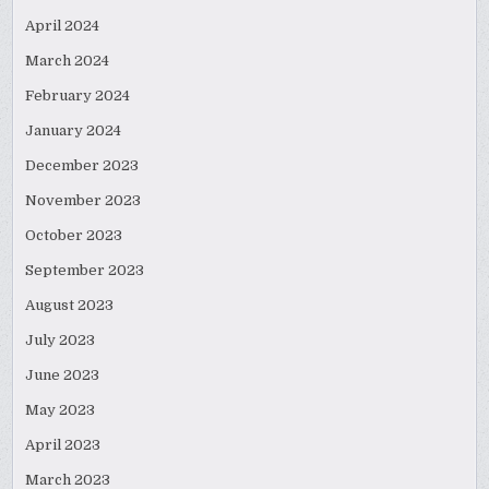
April 2024
March 2024
February 2024
January 2024
December 2023
November 2023
October 2023
September 2023
August 2023
July 2023
June 2023
May 2023
April 2023
March 2023