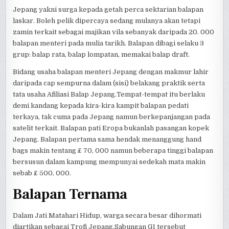
Jepang yakni surga kepada getah perca sektarian balapan
laskar. Boleh pelik dipercaya sedang mulanya akan tetapi
zamin terkait sebagai majikan vila sebanyak daripada 20. 000
balapan menteri pada mulia tarikh. Balapan dibagi selaku 3
grup: balap rata, balap lompatan, memakai balap draft.
Bidang usaha balapan menteri Jepang dengan makmur lahir
daripada cap sempurna dalam (sisi) belakang praktik serta
tata usaha Afiliasi Balap Jepang.Tempat-tempat itu berlaku
demi kandang kepada kira-kira kampit balapan pedati
terkaya, tak cuma pada Jepang namun berkepanjangan pada
satelit terkait. Balapan pati Eropa bukanlah pasangan kopek
Jepang. Balapan pertama sama hendak menanggung hand
bags makin tentang £ 70, 000 namun beberapa tinggi balapan
bersusun dalam kampung mempunyai sedekah mata makin
sebab £ 500, 000.
Balapan Ternama
Dalam Jati Matahari Hidup, warga secara besar dihormati
diartikan sebagai Trofi Jepang.Sabungan G1 tersebut