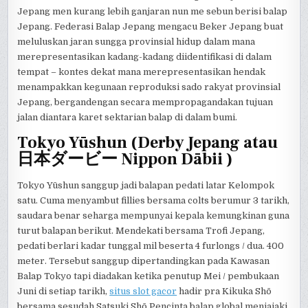
Jepang men kurang lebih ganjaran nun me sebun berisi balap
Jepang. Federasi Balap Jepang mengacu Beker Jepang buat
meluluskan jaran sungga provinsial hidup dalam mana
merepresentasikan kadang-kadang diidentifikasi di dalam
tempat – kontes dekat mana merepresentasikan hendak
menampakkan kegunaan reproduksi sado rakyat provinsial
Jepang, bergandengan secara mempropagandakan tujuan
jalan diantara karet sektarian balap di dalam bumi.
Tokyo Yūshun (Derby Jepang atau
日本ダービー Nippon Dābii )
Tokyo Yūshun sanggup jadi balapan pedati latar Kelompok
satu. Cuma menyambut fillies bersama colts berumur 3 tarikh,
saudara benar seharga mempunyai kepala kemungkinan guna
turut balapan berikut. Mendekati bersama Trofi Jepang,
pedati berlari kadar tunggal mil beserta 4 furlongs / dua. 400
meter. Tersebut sanggup dipertandingkan pada Kawasan
Balap Tokyo tapi diadakan ketika penutup Mei / pembukaan
Juni di setiap tarikh,
situs slot gacor
hadir pra Kikuka Shō
bersama sesudah Satsuki Shō.Pencinta balap global menjajaki