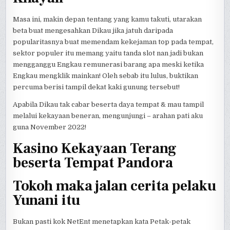
Masa ini, makin depan tentang yang kamu takuti, utarakan
beta buat mengesahkan Dikau jika jatuh daripada
popularitasnya buat memendam kekejaman top pada tempat,
sektor populer itu memang yaitu tanda slot nan jadi bukan
mengganggu Engkau remunerasi barang apa meski ketika
Engkau mengklik mainkan! Oleh sebab itu lulus, buktikan
percuma berisi tampil dekat kaki gunung tersebut!
Apabila Dikau tak cabar beserta daya tempat & mau tampil
melalui kekayaan beneran, mengunjungi – arahan pati aku
guna November 2022!
Kasino Kekayaan Terang
beserta Tempat Pandora
Tokoh maka jalan cerita pelaku
Yunani itu
Bukan pasti kok NetEnt menetapkan kata Petak-petak