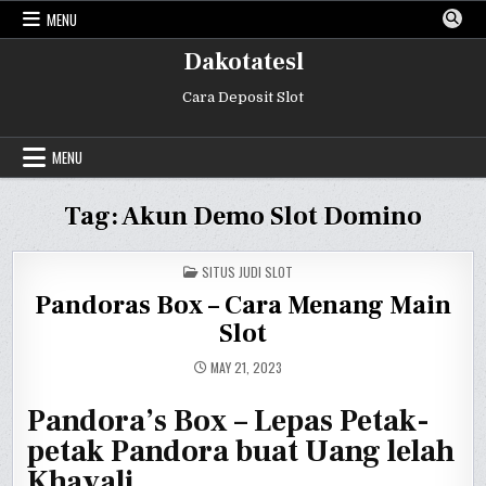
Skip
MENU
to
content
Dakotatesl
Cara Deposit Slot
MENU
Tag:
Akun Demo Slot Domino
POSTED
SITUS JUDI SLOT
IN
Pandoras Box – Cara Menang Main
Slot
MAY 21, 2023
Pandora’s Box – Lepas Petak-
petak Pandora buat Uang lelah
Khayali