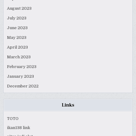
August 2023
July 2023
June 2023
May 2023
April 2023
March 2023
February 2023
January 2023
December 2022
Links
TOTO
ikan138 link