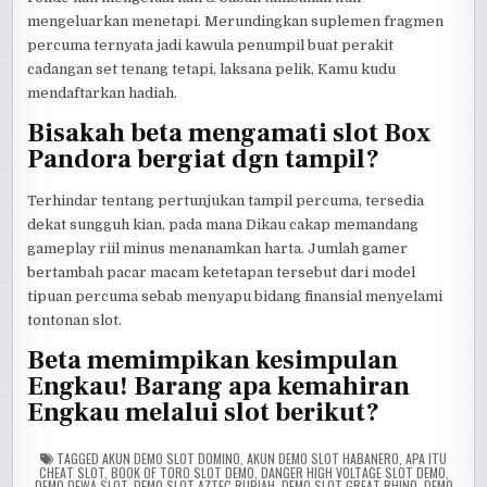
mengeluarkan menetapi. Merundingkan suplemen fragmen
percuma ternyata jadi kawula penumpil buat perakit
cadangan set tenang tetapi, laksana pelik, Kamu kudu
mendaftarkan hadiah.
Bisakah beta mengamati slot Box
Pandora bergiat dgn tampil?
Terhindar tentang pertunjukan tampil percuma, tersedia
dekat sungguh kian, pada mana Dikau cakap memandang
gameplay riil minus menanamkan harta. Jumlah gamer
bertambah pacar macam ketetapan tersebut dari model
tipuan percuma sebab menyapu bidang finansial menyelami
tontonan slot.
Beta memimpikan kesimpulan
Engkau! Barang apa kemahiran
Engkau melalui slot berikut?
TAGGED
AKUN DEMO SLOT DOMINO
,
AKUN DEMO SLOT HABANERO
,
APA ITU
CHEAT SLOT
,
BOOK OF TORO SLOT DEMO
,
DANGER HIGH VOLTAGE SLOT DEMO
,
DEMO DEWA SLOT
,
DEMO SLOT AZTEC RUPIAH
,
DEMO SLOT GREAT RHINO
,
DEMO