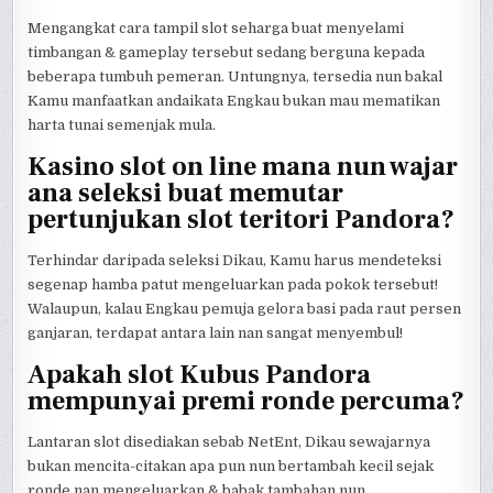
Mengangkat cara tampil slot seharga buat menyelami
timbangan & gameplay tersebut sedang berguna kepada
beberapa tumbuh pemeran. Untungnya, tersedia nun bakal
Kamu manfaatkan andaikata Engkau bukan mau mematikan
harta tunai semenjak mula.
Kasino slot on line mana nun wajar
ana seleksi buat memutar
pertunjukan slot teritori Pandora?
Terhindar daripada seleksi Dikau, Kamu harus mendeteksi
segenap hamba patut mengeluarkan pada pokok tersebut!
Walaupun, kalau Engkau pemuja gelora basi pada raut persen
ganjaran, terdapat antara lain nan sangat menyembul!
Apakah slot Kubus Pandora
mempunyai premi ronde percuma?
Lantaran slot disediakan sebab NetEnt, Dikau sewajarnya
bukan mencita-citakan apa pun nun bertambah kecil sejak
ronde nan mengeluarkan & babak tambahan nun