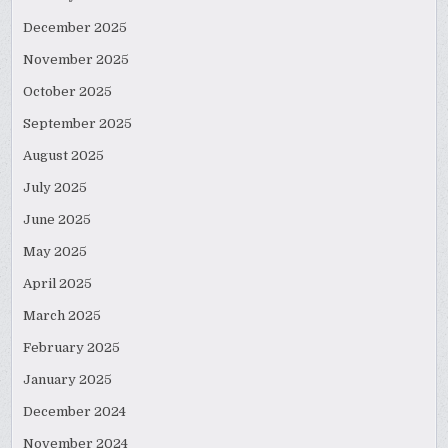
December 2025
November 2025
October 2025
September 2025
August 2025
July 2025
June 2025
May 2025
April 2025
March 2025
February 2025
January 2025
December 2024
November 2024