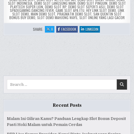
SLOT INDONESIA
,
DEMO SLOT LANGSUNG MAIN
,
DEMO SLOT PINGUIN
,
DEMO SLOT
PLAYTECH SUPER LION
,
DEMO SLOT RP
,
DEMO SLOT SEPERTI ASLI
,
DEMO SLOT
SPADEGAMING DANCING FEVER
,
GAME SLOT APA ITU
,
HEY LINK SLOT DEMO
,
LINK
SLOT DEMO
,
MAIN DEMO SLOT
,
PRAGMATIK DEMO SLOT
,
SAN QUENTIN SLOT
BONUS BUY DEMO
,
SLOT DEMO MAHJONG WAYS
,
SLOT ONLINE YANG LAGI GACOR
:
:
:
SHARE:
X
FACEBOOK
LINKEDIN
PANDORAS
PANDORAS
PANDORAS
BOX
BOX
BOX
–
–
–
CARA
CARA
CARA
MENANG
MENANG
MENANG
MAIN
MAIN
MAIN
SLOT
SLOT
SLOT
Search
for:
Recent Posts
Malam Ini Giliran Kamu? Panduan Lengkap Slot Bonus Deposit
Pasti Hoki Malam untuk Pemain Cerdas