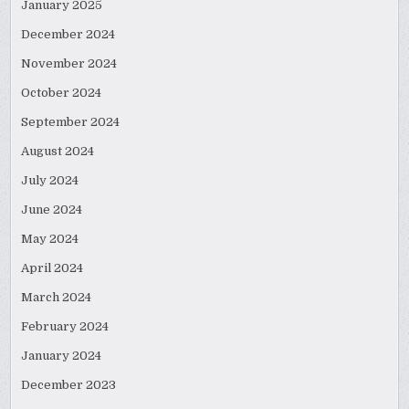
January 2025
December 2024
November 2024
October 2024
September 2024
August 2024
July 2024
June 2024
May 2024
April 2024
March 2024
February 2024
January 2024
December 2023