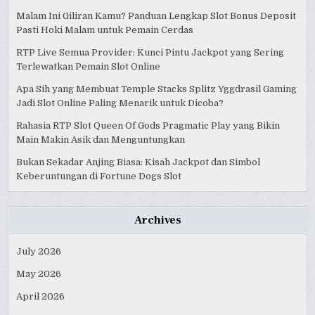
Malam Ini Giliran Kamu? Panduan Lengkap Slot Bonus Deposit
Pasti Hoki Malam untuk Pemain Cerdas
RTP Live Semua Provider: Kunci Pintu Jackpot yang Sering
Terlewatkan Pemain Slot Online
Apa Sih yang Membuat Temple Stacks Splitz Yggdrasil Gaming
Jadi Slot Online Paling Menarik untuk Dicoba?
Rahasia RTP Slot Queen Of Gods Pragmatic Play yang Bikin
Main Makin Asik dan Menguntungkan
Bukan Sekadar Anjing Biasa: Kisah Jackpot dan Simbol
Keberuntungan di Fortune Dogs Slot
Archives
July 2026
May 2026
April 2026