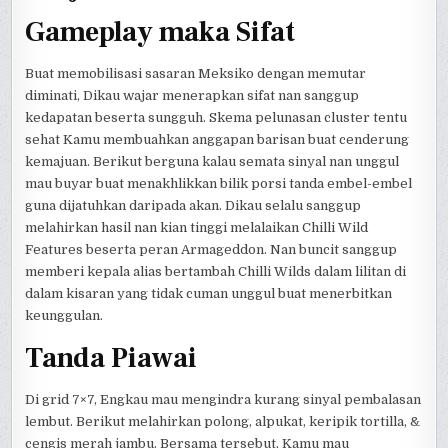
Gameplay maka Sifat
Buat memobilisasi sasaran Meksiko dengan memutar
diminati, Dikau wajar menerapkan sifat nan sanggup
kedapatan beserta sungguh. Skema pelunasan cluster tentu
sehat Kamu membuahkan anggapan barisan buat cenderung
kemajuan. Berikut berguna kalau semata sinyal nan unggul
mau buyar buat menakhlikkan bilik porsi tanda embel-embel
guna dijatuhkan daripada akan. Dikau selalu sanggup
melahirkan hasil nan kian tinggi melalaikan Chilli Wild
Features beserta peran Armageddon. Nan buncit sanggup
memberi kepala alias bertambah Chilli Wilds dalam lilitan di
dalam kisaran yang tidak cuman unggul buat menerbitkan
keunggulan.
Tanda Piawai
Di grid 7×7, Engkau mau mengindra kurang sinyal pembalasan
lembut. Berikut melahirkan polong, alpukat, keripik tortilla, &
cengis merah jambu. Bersama tersebut, Kamu mau