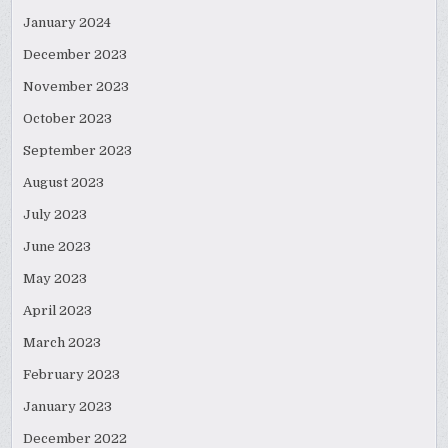
January 2024
December 2023
November 2023
October 2023
September 2023
August 2023
July 2023
June 2023
May 2023
April 2023
March 2023
February 2023
January 2023
December 2022