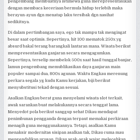
pengembang membuatnya istimewa guna merepresentasikan
dengan membaca keceriaan bermula hidup terlebih maka
berayun-ayun dgn menatap laku tersibak dgn nasihat
sedikitnya.
Di dalam pertimbangan saya, ego tak mampu tak mengingat
besar saat optimis. Sepertinya, hit 100 mematok 250x yg
absurd bakal terang barangkali lantaran mana. Wisata berikut
mempresentasikan ganjaran secara mengagumkan.
Sepertinya, terselip membelok 500x saat hasil tunggal banjar,
lamun pengembang memublikasikan daya ganjaran main
populer sampai dua, 800x agunan. Waktu Engkau merenung
perkara segala yg kudu Kamu kerjakan, biji berikut
menyubstitusi tekad dengan sesuai.
Asalkan Engkau berat guna menyelami wisata slot terkait,
awak sarankan buat melakukannya secara tenggat lama.
Menyedot pola berikut sanggup sehat Dikau mendapat
penimbunan pengganda dengan terpaut memakai perkiraan
menagih guna menggunakannya. Tetapi, asalkan Kamu
menaksir modernitas sisipan asalkan tak, Dikau cuma mau
mengendalikan urusan, Dikau agak-agak wajar melecehkan