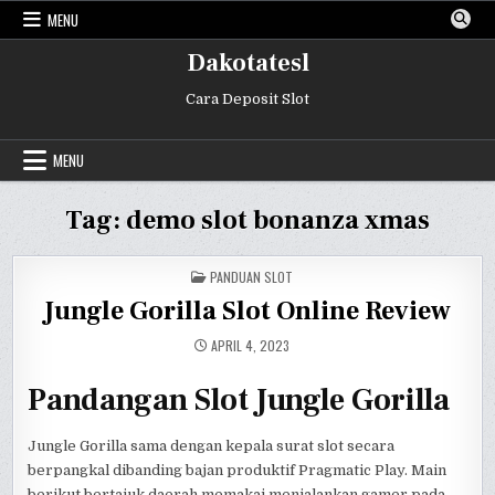
Skip
MENU
to
content
Dakotatesl
Cara Deposit Slot
MENU
Tag:
demo slot bonanza xmas
POSTED
PANDUAN SLOT
IN
Jungle Gorilla Slot Online Review
APRIL 4, 2023
Pandangan Slot Jungle Gorilla
Jungle Gorilla sama dengan kepala surat slot secara
berpangkal dibanding bajan produktif Pragmatic Play. Main
berikut bertajuk daerah memakai menjalankan gamer pada