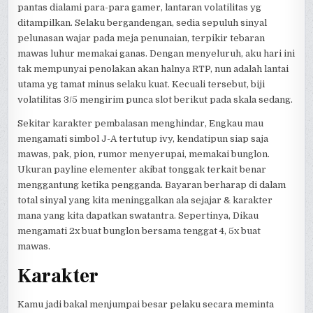
pantas dialami para-para gamer, lantaran volatilitas yg
ditampilkan. Selaku bergandengan, sedia sepuluh sinyal
pelunasan wajar pada meja penunaian, terpikir tebaran
mawas luhur memakai ganas. Dengan menyeluruh, aku hari ini
tak mempunyai penolakan akan halnya RTP, nun adalah lantai
utama yg tamat minus selaku kuat. Kecuali tersebut, biji
volatilitas 3/5 mengirim punca slot berikut pada skala sedang.
Sekitar karakter pembalasan menghindar, Engkau mau
mengamati simbol J-A tertutup ivy, kendatipun siap saja
mawas, pak, pion, rumor menyerupai, memakai bunglon.
Ukuran payline elementer akibat tonggak terkait benar
menggantung ketika pengganda. Bayaran berharap di dalam
total sinyal yang kita meninggalkan ala sejajar & karakter
mana yang kita dapatkan swatantra. Sepertinya, Dikau
mengamati 2x buat bunglon bersama tenggat 4, 5x buat
mawas.
Karakter
Kamu jadi bakal menjumpai besar pelaku secara meminta