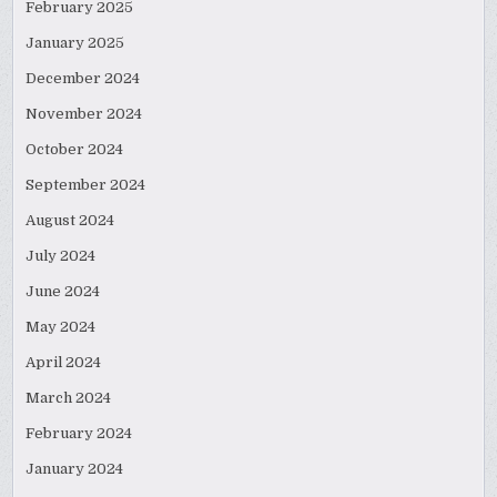
February 2025
January 2025
December 2024
November 2024
October 2024
September 2024
August 2024
July 2024
June 2024
May 2024
April 2024
March 2024
February 2024
January 2024