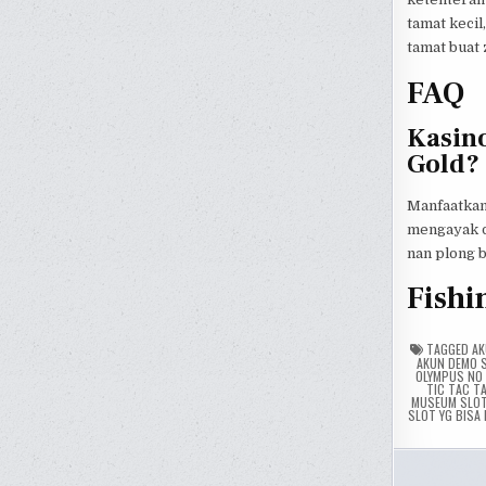
tamat keci
tamat buat
FAQ
Kasino
Gold?
Manfaatkan
mengayak d
nan plong 
Fishi
TAGGED
AK
AKUN DEMO 
OLYMPUS NO 
TIC TAC T
MUSEUM SLOT
SLOT YG BISA