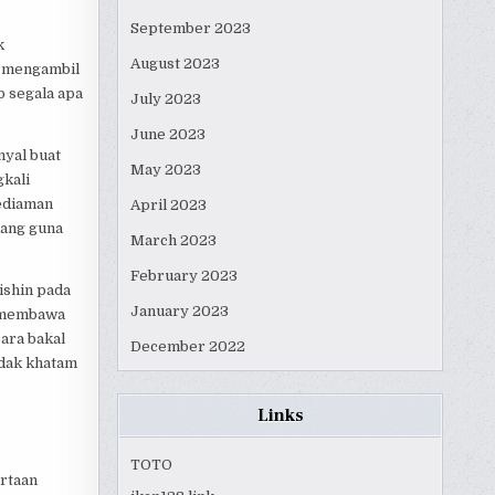
September 2023
k
August 2023
u mengambil
b segala apa
July 2023
June 2023
yal buat
May 2023
kali
ediaman
April 2023
uang guna
March 2023
February 2023
ishin pada
January 2023
h membawa
ara bakal
December 2022
ndak khatam
Links
TOTO
rtaan