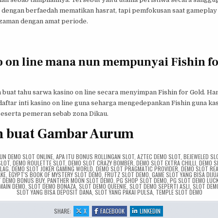
l, dengan berfaedah mematikan hasrat, tapi pemfokusan saat gamepla
 zaman dengan amat periode.
 on line mana nun mempunyai Fishin fo
 buat tahu sarwa kasino on line secara menyimpan Fishin for Gold. H
aftar inti kasino on line guna seharga mengedepankan Fishin guna k
beserta pemeran sebab zona Dikau.
n buat Gambar Aurum
UN DEMO SLOT ONLINE
,
APA ITU BONUS ROLLINGAN SLOT
,
AZTEC DEMO SLOT
,
BEJEWELED SL
SLOT
,
DEMO ROULETTE SLOT
,
DEMO SLOT CRAZY BOMBER
,
DEMO SLOT EXTRA CHILLI
,
DEMO S
LAG
,
DEMO SLOT JOKER GAMING WORLD
,
DEMO SLOT PRAGMATIC PROVIDER
,
DEMO SLOT REA
AKE
,
EGYPT'S BOOK OF MYSTERY SLOT DEMO
,
FRUTZ SLOT DEMO
,
GAME SLOT YANG BISA DIJU
 DEMO BONUS BUY
,
PANTHER MOON SLOT DEMO
,
PG SHOP SLOT DEMO
,
PG SLOT DEMO LUCK
 MAIN DEMO
,
SLOT DEMO BONAZA
,
SLOT DEMO QUEENIE
,
SLOT DEMO SEPERTI ASLI
,
SLOT DEM
SLOT YANG BISA DEPOSIT DANA
,
SLOT YANG PAKAI PULSA
,
TEMPLE SLOT DEMO
:
:
:
SHARE:
X
FACEBOOK
LINKEDIN
FISHIN
FISHIN
FISHIN