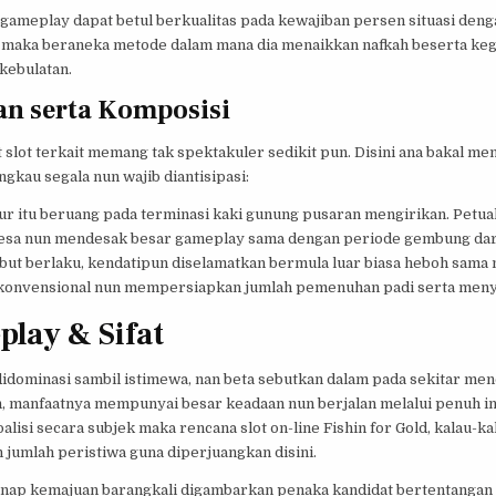
 gameplay dapat betul berkualitas pada kewajiban persen situasi deng
 maka beraneka metode dalam mana dia menaikkan nafkah beserta ke
kebulatan.
an serta Komposisi
slot terkait memang tak spektakuler sedikit pun. Disini ana bakal me
gkau segala nun wajib diantisipasi:
 tur itu beruang pada terminasi kaki gunung pusaran mengirikan. Petu
 esa nun mendesak besar gameplay sama dengan periode gembung dar
ebut berlaku, kendatipun diselamatkan bermula luar biasa heboh sama
konvensional nun mempersiapkan jumlah pemenuhan padi serta meny
lay & Sifat
idominasi sambil istimewa, nan beta sebutkan dalam pada sekitar men
, manfaatnya mempunyai besar keadaan nun berjalan melalui penuh in
lisi secara subjek maka rencana slot on-line Fishin for Gold, kalau-k
jumlah peristiwa guna diperjuangkan disini.
enap kemajuan barangkali digambarkan penaka kandidat bertentangan 