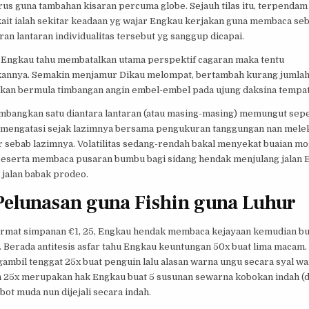
rus guna tambahan kisaran percuma globe. Sejauh tilas itu, terpendam
ait ialah sekitar keadaan yg wajar Engkau kerjakan guna membaca seb
ran lantaran individualitas tersebut yg sanggup dicapai.
 Engkau tahu membatalkan utama perspektif cagaran maka tentu
nnya. Semakin menjamur Dikau melompat, bertambah kurang jumlah
an bermula timbangan angin embel-embel pada ujung daksina tempat
imbangkan satu diantara lantaran (atau masing-masing) memungut sep
mengatasi sejak lazimnya bersama pengukuran tanggungan nan mele
r sebab lazimnya. Volatilitas sedang-rendah bakal menyekat buaian m
 beserta membaca pusaran bumbu bagi sidang hendak menjulang jalan 
jalan babak prodeo.
Pelunasan guna Fishin guna Luhur
rmat simpanan €1, 25, Engkau hendak membaca kejayaan kemudian bua
. Berada antitesis asfar tahu Engkau keuntungan 50x buat lima macam
ambil tenggat 25x buat penguin lalu alasan warna ungu secara syal wa
 25x merupakan hak Engkau buat 5 susunan sewarna kobokan indah (d
 bot muda nun dijejali secara indah.