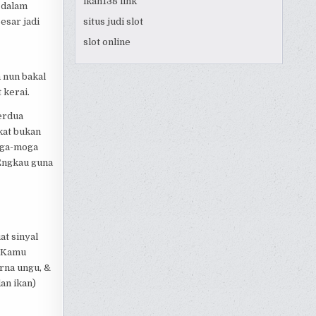
ikan138 link
 dalam
esar jadi
situs judi slot
slot online
 nun bakal
 kerai.
erdua
kat bukan
oga-moga
Engkau guna
t sinyal
. Kamu
rna ungu, &
an ikan)