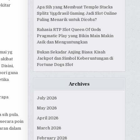
ekitar
Apa Sih yang Membuat Temple Stacks
Splitz Yggdrasil Gaming Jadi Slot Online
Paling Menarik untuk Dicoba?
Rahasia RTP Slot Queen Of Gods
Pragmatic Play yang Bikin Main Makin
Asik dan Menguntungkan
mai yg
Bukan Sekadar Anjing Biasa: Kisah
Jackpot dan Simbol Keberuntungan di
 akibat
Fortune Dogs Slot
Disini,
ori guna
tika
Archives
erapa
July 2026
May 2026
 sih pula.
April 2026
 secara poin
March 2026
karan dalam
February 2026