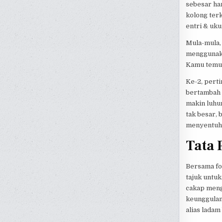
sebesar ha
kolong terk
entri & uku
Mula-mula,
menggunaka
Kamu temuk
Ke-2, pert
bertambah 
makin luhu
tak besar,
menyentuh 
Tata 
Bersama fo
tajuk untuk
cakap meng
keunggulan
alias ladam