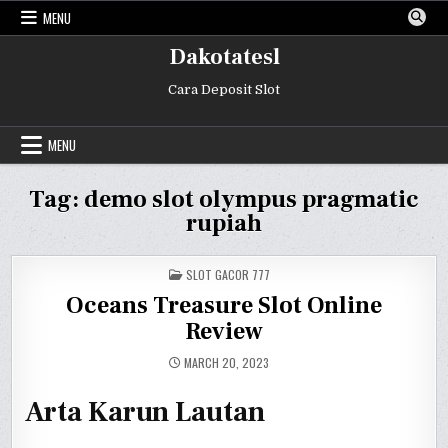
Skip
MENU
to
content
Dakotatesl
Cara Deposit Slot
MENU
Tag:
demo slot olympus pragmatic
rupiah
POSTED
SLOT GACOR 777
IN
Oceans Treasure Slot Online
Review
MARCH 20, 2023
Arta Karun Lautan