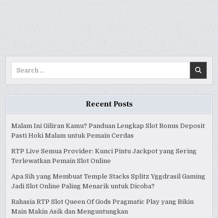
ONLINE
ONLINE
ONLINE
REVIEW
REVIEW
REVIEW
Search
for:
Recent Posts
Malam Ini Giliran Kamu? Panduan Lengkap Slot Bonus Deposit
Pasti Hoki Malam untuk Pemain Cerdas
RTP Live Semua Provider: Kunci Pintu Jackpot yang Sering
Terlewatkan Pemain Slot Online
Apa Sih yang Membuat Temple Stacks Splitz Yggdrasil Gaming
Jadi Slot Online Paling Menarik untuk Dicoba?
Rahasia RTP Slot Queen Of Gods Pragmatic Play yang Bikin
Main Makin Asik dan Menguntungkan