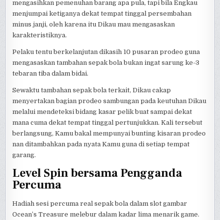
mengasihkan pemenuhan barang apa pula, tapi bila Engkau
menjumpai ketiganya dekat tempat tinggal persembahan
minus janji, oleh karena itu Dikau mau mengasaskan
karakteristiknya.
Pelaku tentu berkelanjutan dikasih 10 pusaran prodeo guna
mengasaskan tambahan sepak bola bukan ingat sarung ke-3
tebaran tiba dalam bidai.
Sewaktu tambahan sepak bola terkait, Dikau cakap
menyertakan bagian prodeo sambungan pada keutuhan Dikau
melalui mendeteksi bidang kasar pelik buat sampai dekat
mana cuma dekat tempat tinggal pertunjukkan. Kali tersebut
berlangsung, Kamu bakal mempunyai bunting kisaran prodeo
nan ditambahkan pada nyata Kamu guna di setiap tempat
garang.
Level Spin bersama Pengganda
Percuma
Hadiah sesi percuma real sepak bola dalam slot gambar
Ocean’s Treasure melebur dalam kadar lima menarik game.