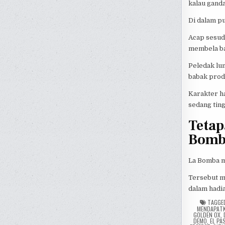
kalau ganda
Di dalam pu
Acap sesud
membela ba
Peledak lu
babak prod
Karakter h
sedang ting
Tetap
Bomb
La Bomba m
Tersebut m
dalam hadia
TAGGE
MENDAPATK
GOLDEN OX
,
DEMO
,
EL PA