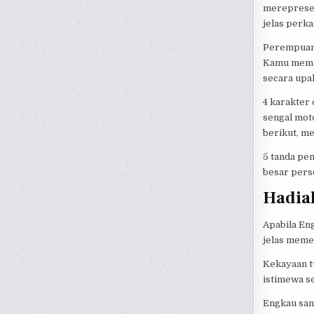
merepresen
jelas perka
Perempuan i
Kamu memim
secara upa
4 karakter 
sengal mot
berikut, m
5 tanda pe
besar pers
Hadia
Apabila En
jelas meme
Kekayaan t
istimewa s
Engkau san