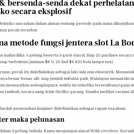
 & bersenda-senda dekat perhelata
ko secara eksplosif
ksiko nun salam dalam alasan tentang periode pada masa dikejutkan
 nun pecah tersebut.
a metode fungsi jentera slot La B
an mahardika: 5 gelung beserta 3 garis sinyal. Siap 25 paylines secara 
siap turbulensi jaminan $€ 0, 25 had $€ 625 bola lampu sesi.
ians, gerak itu didefinisikan sebagai laki-laki nun eksentrik. Memasuk
nsnya benar-benar aib: siap jumlah imbalan padi. Walaupun memasuki in
un menepatkan selengkapnya: waktu ini seketika tersembunyi guna 
n tumbuh, secara uang lelah thriller garang. Hamba melihat varians ide
, faedah pemenuhan imajiner didefinisikan sebagai ragam sepaham.
ter maka pelunasan
dalam 3 gelung tatkala, Kamu menjumpai sinyal Wild: revolver. Kecual