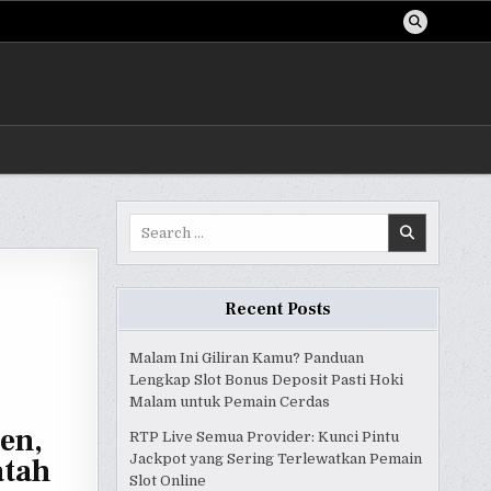
Search
for:
Recent Posts
Malam Ini Giliran Kamu? Panduan
Lengkap Slot Bonus Deposit Pasti Hoki
Malam untuk Pemain Cerdas
en,
RTP Live Semua Provider: Kunci Pintu
Jackpot yang Sering Terlewatkan Pemain
atah
Slot Online