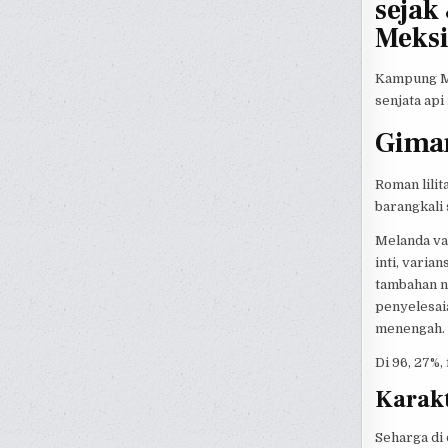
sejak
Meksi
Kampung Me
senjata api
Giman
Roman lilit
barangkali 
Melanda var
inti, varia
tambahan n
penyelesaia
menengah.
Di 96, 27%
Karak
Seharga di 