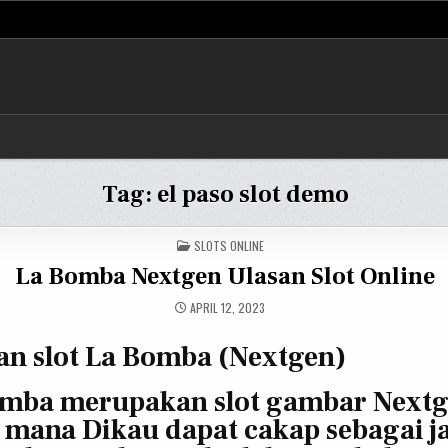
Tag:
el paso slot demo
POSTED
SLOTS ONLINE
IN
La Bomba Nextgen Ulasan Slot Online
APRIL 12, 2023
an slot La Bomba (Nextgen)
mba merupakan slot gambar Nextg
 mana Dikau dapat cakap sebagai j