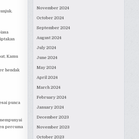
November 2024
unjuk.
October 2024
September 2024
biasa
August 2024
iptakan
July 2024
pat, Kamu
June 2024
May 2024
yer hendak
April 2024
March 2024
February 2024
lesai punca
January 2024
December 2023
t mempunyai
men percuma
November 2023
October 2023