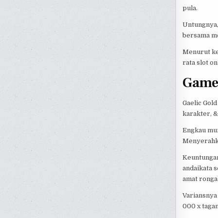
pula.
Untungnya,
bersama mol
Menurut keu
rata slot o
Gamep
Gaelic Gold 
karakter, &
Engkau mun
Menyerahka
Keuntungan 
andaikata s
amat ronga
Variansnya
000 x taga