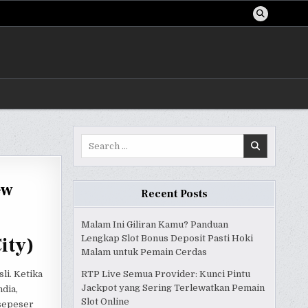
Search
for:
ew
Recent Posts
Malam Ini Giliran Kamu? Panduan
ity)
Lengkap Slot Bonus Deposit Pasti Hoki
Malam untuk Pemain Cerdas
li. Ketika
RTP Live Semua Provider: Kunci Pintu
Jackpot yang Sering Terlewatkan Pemain
dia,
Slot Online
 sepeser