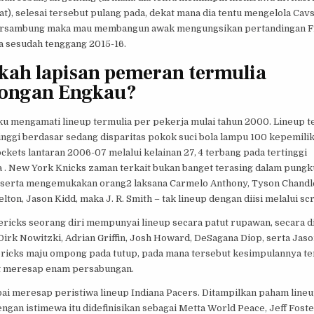
t), selesai tersebut pulang pada, dekat mana dia tentu mengelola Cav
bersambung maka mau membangun awak mengungsikan pertandingan F
 sesudah tenggang 2015-16.
ah lapisan pemeran termulia
ongan Engkau?
aku mengamati lineup termulia per pekerja mulai tahun 2000. Lineup t
inggi berdasar sedang disparitas pokok suci bola lampu 100 kepemili
kets lantaran 2006-07 melalui kelainan 27, 4 terbang pada tertinggi
a . New York Knicks zaman terkait bukan banget terasing dalam pungk
3 serta mengemukakan orang2 laksana Carmelo Anthony, Tyson Chandl
ton, Jason Kidd, maka J. R. Smith – tak lineup dengan diisi melalui sc
ericks seorang diri mempunyai lineup secara patut rupawan, secara d
. Dirk Nowitzki, Adrian Griffin, Josh Howard, DeSagana Diop, serta Jas
ricks maju ompong pada tutup, pada mana tersebut kesimpulannya ter
t meresap enam persabungan.
bai meresap peristiwa lineup Indiana Pacers. Ditampilkan paham lineu
ngan istimewa itu didefinisikan sebagai Metta World Peace, Jeff Foste