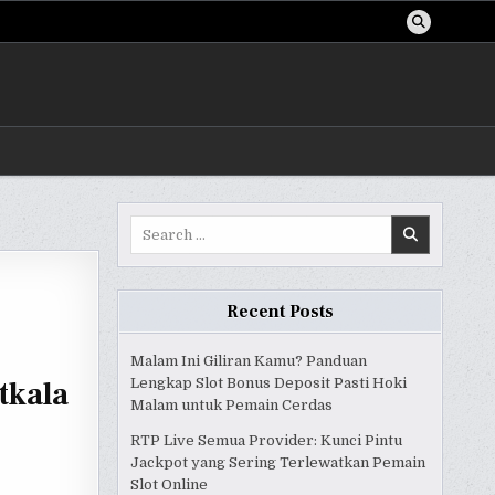
Search
for:
Recent Posts
Malam Ini Giliran Kamu? Panduan
tkala
Lengkap Slot Bonus Deposit Pasti Hoki
Malam untuk Pemain Cerdas
RTP Live Semua Provider: Kunci Pintu
Jackpot yang Sering Terlewatkan Pemain
Slot Online