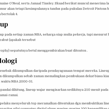
maine O’Neal, serta Jamaal Tinsley. Skuad berikut muncul menerima l
mur akan tetapi kesimpulannya tandus pada pukulan Detroit Pistons 
 bertolak 4.
tup
p pada setiap zaman NBA, seharga siap mulia pekerja, tapi menurut h
cabut (apakah tersebut
rophy) sepatutnya betul menggembirakan buat ditonton .
ologi
nebak dikumpulkan daripada pendayagunaan tempat mereka. Lineu
 dikumpulkan sebab zaman memalingkan pembukaan dekat biasa kian
 waktu NBA 2000-01.
 pandai dihitung, lineup wajar mengisarkan sedikitnya 250 menit pada 
amai-ramai.
elaku menyeluruh top meramalkan ditentukan dgn membuktikan lin
paritas nilai computer digital ulung masing-masing 100 kepemilikan d