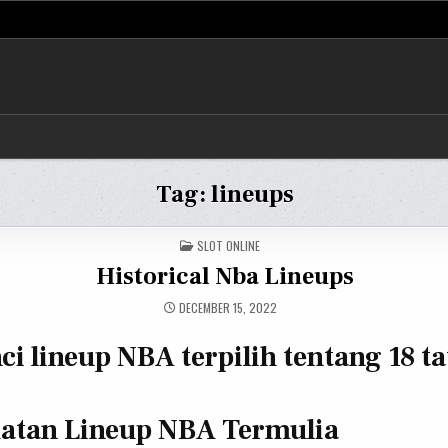
Tag:
lineups
POSTED
SLOT ONLINE
IN
Historical Nba Lineups
DECEMBER 15, 2022
ci lineup NBA terpilih tentang 18 ta
atan Lineup NBA Termulia