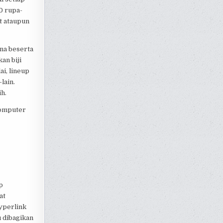
0 rupa-
t ataupun
na beserta
an biji
i, lineup
lain.
h.
computer
p
at
yperlink
 dibagikan