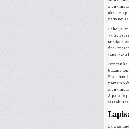
NBA 5 mung
menyimpan 
akan tetapi
pada lapisa
Pekerja ke
yaitu. Ters
sekitar pem
final, ter
tujuh gaya
Dengan ke-3
bukan meny
Franchise 
pemain bah
menyimpan 
& parade p
tersebut t
Lapis
Lalu kemudi