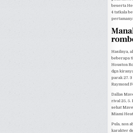
beserta Hea
4 tatkala 
pertamanya
Manak
romb
Hasilnya, 
beberapa t
Houston Roc
dgn kirany
parak 27. 
Raymond Fel
Dallas Mav
rival 25, 5
sehat Mave
Miami Hea
Pula, non a
karakter de