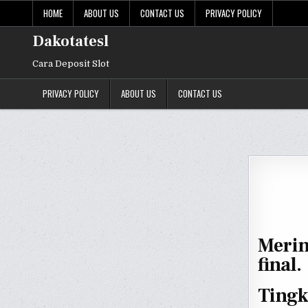
Skip
HOME
ABOUT US
CONTACT US
PRIVACY POLICY
to
content
Dakotatesl
Cara Deposit Slot
PRIVACY POLICY
ABOUT US
CONTACT US
Merin
final.
Tingk