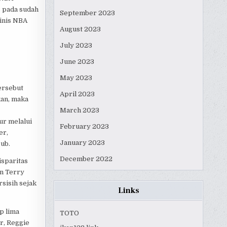
s pada sudah
September 2023
inis NBA
August 2023
July 2023
June 2023
May 2023
ersebut
April 2023
kan, maka
March 2023
ur melalui
February 2023
er,
January 2023
rub.
December 2022
isparitas
on Terry
sisih sejak
Links
p lima
TOTO
r, Reggie