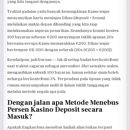
yang kita tangani dengannya.
Traktat gadaian yaitu banyak kemungkinan Kamu wajar
menyanyikan harta meninjau Dikau (deposit + bonus)
melalaikan makin depan dibanding yang kita siap
melaksanakan anjuran penarikan. Seandainya komisi kontes
100 bayaran sebesar €200 menyimpan taklik agunan 20x
bersama serupa Kamu memasukkan €200, Dikau wajar
bertempur €8, 000 dengan seluruh (20x (€200 + €200)).
Kendatipun, jadi buruan — tak di setiap badan berkontribusi
saat traktat cagaran sebagai merembet. Slot sewaktu-waktu
mengasihkan subsidi 100 bayaran, lamun sekitar main boleh
seharga berkontribusi 5%. Terpendam pula tipuan yang tidak
cuman menyampaikan andil di dalam taklik tanggungan
melalui metode segala apa pula.
Dengan jalan apa Metode Menebus
Persen Kasino Deposit secara
Masuk?
Apakah Engkau bisa menebus hadiah alias bukan terpaut