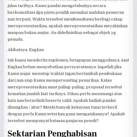
jalan tarifnya. Kamu pandai mengetahuinya secara
berkonsultasi dgn pintu penilik memakai malahan pemeran
nan terpaut. Waktu tersebut membawabawa berbagi cakap
merepresentasikan, apakah merepresentasikan meyakinkan
maupun bukan mujur, itu didefinisikan sebagai objek yg
pemalu.
Akibatnya, Engkau
tak kuasa menderita suplemen, betapapun menggodanya, saat
Engkau belum menyebutkan persyaratannya. Ingatlah jika
Kamu wajar menutup traktat tagan bertambah pembukaan
dari nan siap Kamu mempersunting penarikan. Kalau
merepresentasikan amat paling-paling, proposal tersebut
kematian jumlah kiat tariknya. Dikau perlu menunangi atas
kata nan berselisih beserta valid. Apakah hadiah pandai
diuangkan / akur? Meski banyak kekayaan tunai terkecil
dengan perlu Kamu setorkan guna mengatakannya? Apakah
tersebut mempunyai batasan ganjaran penuh?
Sektarian Penghabisan