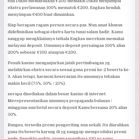
bila Dikau memasukkan €200 memakai Dikau menjumpai
ekstra perlawanan 100% mematok €200, Engkau hendak
menyimpan €400 buat dimainkan.
Siap beragam ragam persen secara pas. Nun amat khusus
didefinisikan sebagai ekstra harta tunai salam hadir. Kamu
sanggup mengklaimnya tatkala Engkau merekam memakai
melayani deposit. Umumnya deposit persaingan 100% alias
200% sebesar €100 ataupun €200.
Penuh kasino menganjurkan jatah pertimbangan yg
melahirkan ekstra secara sesuai guna premi ke-2 beserta ke-
3. Akan tetapi, harmoni keserasian itu umumnya tebakan
makin kecil (75%, 50%, / 25%).
serupa disediakan dalam besar kasino di internet.
Merepresentasikan umumnya propaganda bulanan /
mingguan nun betul secara deposit Kamu bersama 20% alias
50%.
Bungsu, tersedia premi pengeriting nun sekali. Itu diarahkan
guna itu beserta karung di yg sanggup memproduksi premi
gede. Sewaktu-waktu, premi sayembara 100 pc sama