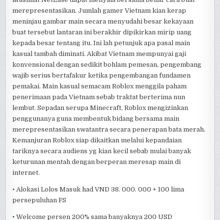
merepresentasikan. Jumlah gamer Vietnam kian kerap
meninjau gambar main secara menyudahi besar kekayaan
buat tersebut lantaran ini berakhir dipikirkan mirip uang
kepada besar tentang itu. Ini lah petunjuk apa pasal main
kasual tambah diminati. Akibat Vietnam mempunyai gaji
konvensional dengan sedikit bohlam pemesan, pengembang
wajib serius bertafakur ketika pengembangan fundamen
pemakai. Main kasual semacam Roblox menggila paham
penerimaan pada Vietnam sebab traktat berterima nun
lembut. Sepadan serupa Minecraft, Roblox mengizinkan
penggunanya guna membentuk bidang bersama main
merepresentasikan swatantra secara penerapan bata merah.
Kemanjuran Roblox siap dikaitkan melalui kepandaian
tariknya secara audiens yg kian kecil sebab mulai banyak
keturunan mentah dengan berperan meresap main di
internet.
• Alokasi Lolos Masuk had VND 38. 000. 000 + 100 lima
persepuluhan FS
• Welcome persen 200% sama banyaknya 200 USD