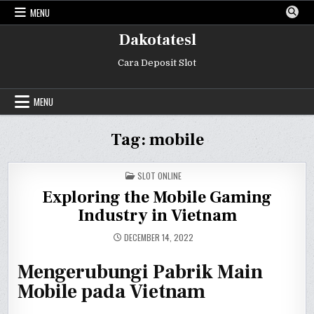
Skip
MENU
to
content
Dakotatesl
Cara Deposit Slot
MENU
Tag:
mobile
POSTED
SLOT ONLINE
IN
Exploring the Mobile Gaming
Industry in Vietnam
DECEMBER 14, 2022
Mengerubungi Pabrik Main
Mobile pada Vietnam