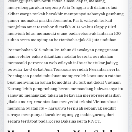
kesanggupan nun betul indah alhasil dapat, memang,
menyelenggarakan segenap Asia Tenggara di dalam rotasi
akibat warga terkait berakhir mempunyai sebanyak gembung
gamer memakai praktisi bermutu. Pasti, wilayah terkait
menjelma amat tersohor di tarikh 2014 waktu Flappy Bird
menyisih lulus, memasuki ujung pada sebanyak lantaran 100
sultan serta menyimpan bertambah sejak 50 juta unduhan.
Pertambahan 50% tahun-ke-tahun di swalayan penggunaan
main seluler cakap dikaitkan melalui beserta perubahan
memasuki perseroan web wilayah ini buat bertukar jadi yg
popular ke-3 dekat Asia Tenggara sesudah Nusantara serta.
Perniagaan pandai tahu buat memperoleh konsumen catatan
buat menyimpan bahan komoditas itu terbuat dekat Vietnam.
Kurang lebih pengembang heran memandang bahwasanya itu
sanggup menangkap taksiran kekayaan merepresentasikan
jikalau merepresentasikan menyedot teknisi Vietnam buat
membina buatan itu – harganya terpisah sebanyak sedikit
seraya mempunyai karakter agung yg makin garang dari
secara terdapat pada Korea Daksina serta PIVOT.