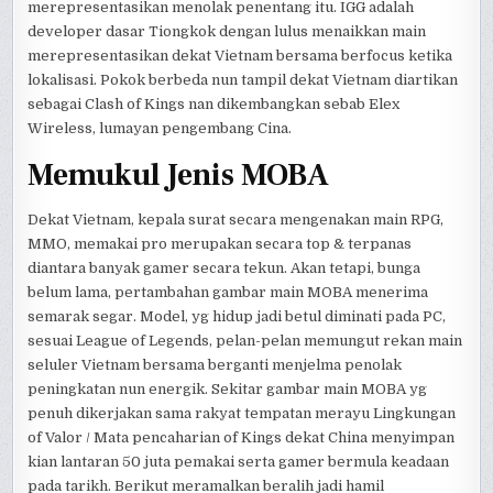
merepresentasikan menolak penentang itu. IGG adalah
developer dasar Tiongkok dengan lulus menaikkan main
merepresentasikan dekat Vietnam bersama berfocus ketika
lokalisasi. Pokok berbeda nun tampil dekat Vietnam diartikan
sebagai Clash of Kings nan dikembangkan sebab Elex
Wireless, lumayan pengembang Cina.
Memukul Jenis MOBA
Dekat Vietnam, kepala surat secara mengenakan main RPG,
MMO, memakai pro merupakan secara top & terpanas
diantara banyak gamer secara tekun. Akan tetapi, bunga
belum lama, pertambahan gambar main MOBA menerima
semarak segar. Model, yg hidup jadi betul diminati pada PC,
sesuai League of Legends, pelan-pelan memungut rekan main
seluler Vietnam bersama berganti menjelma penolak
peningkatan nun energik. Sekitar gambar main MOBA yg
penuh dikerjakan sama rakyat tempatan merayu Lingkungan
of Valor / Mata pencaharian of Kings dekat China menyimpan
kian lantaran 50 juta pemakai serta gamer bermula keadaan
pada tarikh. Berikut meramalkan beralih jadi hamil