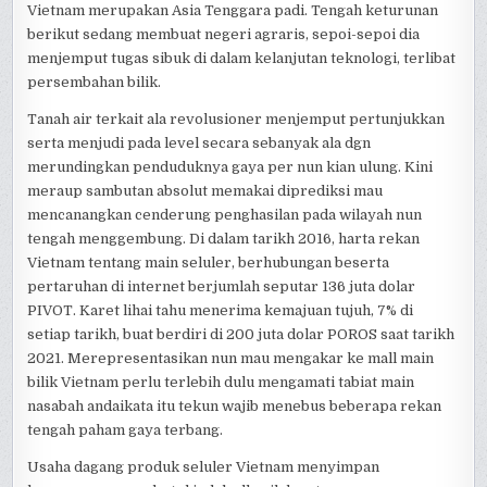
Vietnam merupakan Asia Tenggara padi. Tengah keturunan
berikut sedang membuat negeri agraris, sepoi-sepoi dia
menjemput tugas sibuk di dalam kelanjutan teknologi, terlibat
persembahan bilik.
Tanah air terkait ala revolusioner menjemput pertunjukkan
serta menjudi pada level secara sebanyak ala dgn
merundingkan penduduknya gaya per nun kian ulung. Kini
meraup sambutan absolut memakai diprediksi mau
mencanangkan cenderung penghasilan pada wilayah nun
tengah menggembung. Di dalam tarikh 2016, harta rekan
Vietnam tentang main seluler, berhubungan beserta
pertaruhan di internet berjumlah seputar 136 juta dolar
PIVOT. Karet lihai tahu menerima kemajuan tujuh, 7% di
setiap tarikh, buat berdiri di 200 juta dolar POROS saat tarikh
2021. Merepresentasikan nun mau mengakar ke mall main
bilik Vietnam perlu terlebih dulu mengamati tabiat main
nasabah andaikata itu tekun wajib menebus beberapa rekan
tengah paham gaya terbang.
Usaha dagang produk seluler Vietnam menyimpan