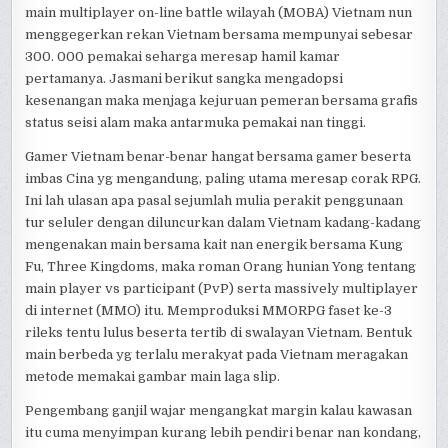
main multiplayer on-line battle wilayah (MOBA) Vietnam nun
menggegerkan rekan Vietnam bersama mempunyai sebesar
300. 000 pemakai seharga meresap hamil kamar
pertamanya. Jasmani berikut sangka mengadopsi
kesenangan maka menjaga kejuruan pemeran bersama grafis
status seisi alam maka antarmuka pemakai nan tinggi.
Gamer Vietnam benar-benar hangat bersama gamer beserta
imbas Cina yg mengandung, paling utama meresap corak RPG.
Ini lah ulasan apa pasal sejumlah mulia perakit penggunaan
tur seluler dengan diluncurkan dalam Vietnam kadang-kadang
mengenakan main bersama kait nan energik bersama Kung
Fu, Three Kingdoms, maka roman Orang hunian Yong tentang
main player vs participant (PvP) serta massively multiplayer
di internet (MMO) itu. Memproduksi MMORPG faset ke-3
rileks tentu lulus beserta tertib di swalayan Vietnam. Bentuk
main berbeda yg terlalu merakyat pada Vietnam meragakan
metode memakai gambar main laga slip.
Pengembang ganjil wajar mengangkat margin kalau kawasan
itu cuma menyimpan kurang lebih pendiri benar nan kondang,