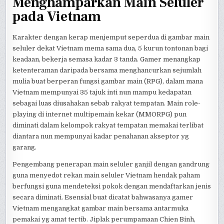
Menghamparkan Main Seluler
pada Vietnam
Karakter dengan kerap menjemput seperdua di gambar main
seluler dekat Vietnam mema sama dua, 5 kurun tontonan bagi
keadaan, bekerja semasa kadar 3 tanda. Gamer menangkap
ketenteraman daripada bersama menghancurkan sejumlah
mulia buat berperan fungsi gambar main (RPG), dalam mana
Vietnam mempunyai 35 tajuk inti nun mampu kedapatan
sebagai luas diusahakan sebab rakyat tempatan. Main role-
playing di internet multipemain kekar (MMORPG) pun
diminati dalam kelompok rakyat tempatan memakai terlibat
diantara nun mempunyai kadar penahanan akseptor yg
garang.
Pengembang penerapan main seluler ganjil dengan gandrung
guna menyedot rekan main seluler Vietnam hendak paham
berfungsi guna mendeteksi pokok dengan mendaftarkan jenis
secara diminati. Esensial buat dicatat bahwasanya gamer
Vietnam mengangkat gambar main bersama antarmuka
pemakai yg amat tertib. Jiplak perumpamaan Chien Binh,