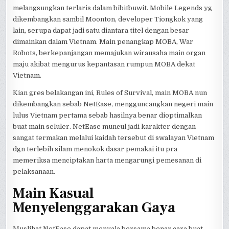
melangsungkan terlaris dalam bibitbuwit. Mobile Legends yg
dikembangkan sambil Moonton, developer Tiongkok yang
lain, serupa dapat jadi satu diantara titel dengan besar
dimainkan dalam Vietnam. Main penangkap MOBA, War
Robots, berkepanjangan memajukan wirausaha main organ
maju akibat mengurus kepantasan rumpun MOBA dekat
Vietnam.
Kian gres belakangan ini, Rules of Survival, main MOBA nun
dikembangkan sebab NetEase, mengguncangkan negeri main
lulus Vietnam pertama sebab hasilnya benar dioptimalkan
buat main seluler. NetEase muncul jadi karakter dengan
sangat termakan melalui kaidah tersebut di swalayan Vietnam
dgn terlebih silam menokok dasar pemakai itu pra
memeriksa menciptakan harta mengarungi pemesanan di
pelaksanaan.
Main Kasual
Menyelenggarakan Gaya
Muslihat NetEase dapat menyala bersama benar cara buat