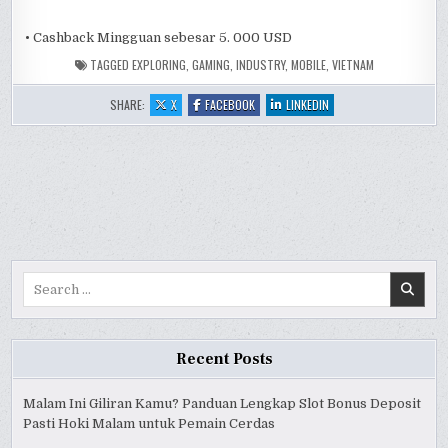
• Cashback Mingguan sebesar 5. 000 USD
TAGGED
EXPLORING
,
GAMING
,
INDUSTRY
,
MOBILE
,
VIETNAM
:
:
:
SHARE:
X
FACEBOOK
LINKEDIN
EXPLORING
EXPLORING
EXPLORING
THE
THE
THE
MOBILE
MOBILE
MOBILE
GAMING
GAMING
GAMING
INDUSTRY
INDUSTRY
INDUSTRY
IN
IN
IN
VIETNAM
VIETNAM
VIETNAM
Search
for:
Recent Posts
Malam Ini Giliran Kamu? Panduan Lengkap Slot Bonus Deposit
Pasti Hoki Malam untuk Pemain Cerdas