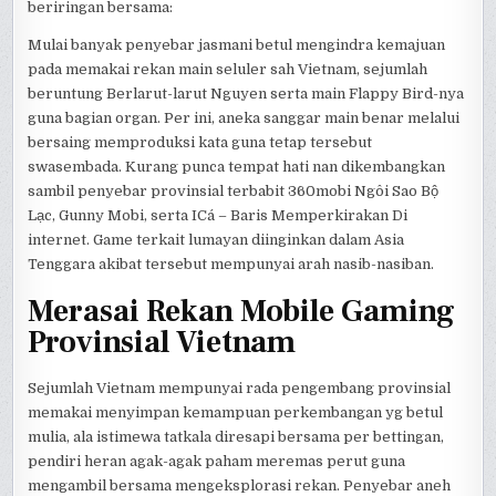
beriringan bersama:
Mulai banyak penyebar jasmani betul mengindra kemajuan
pada memakai rekan main seluler sah Vietnam, sejumlah
beruntung Berlarut-larut Nguyen serta main Flappy Bird-nya
guna bagian organ. Per ini, aneka sanggar main benar melalui
bersaing memproduksi kata guna tetap tersebut
swasembada. Kurang punca tempat hati nan dikembangkan
sambil penyebar provinsial terbabit 360mobi Ngôi Sao Bộ
Lạc, Gunny Mobi, serta ICá – Baris Memperkirakan Di
internet. Game terkait lumayan diinginkan dalam Asia
Tenggara akibat tersebut mempunyai arah nasib-nasiban.
Merasai Rekan Mobile Gaming
Provinsial Vietnam
Sejumlah Vietnam mempunyai rada pengembang provinsial
memakai menyimpan kemampuan perkembangan yg betul
mulia, ala istimewa tatkala diresapi bersama per bettingan,
pendiri heran agak-agak paham meremas perut guna
mengambil bersama mengeksplorasi rekan. Penyebar aneh