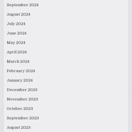
September 2024
August 2024
July 2024
June 2024
May 2024
April 2024
March 2024
February 2024
January 2024
December 2023
November 2023
October 2023
September 2023
August 2023