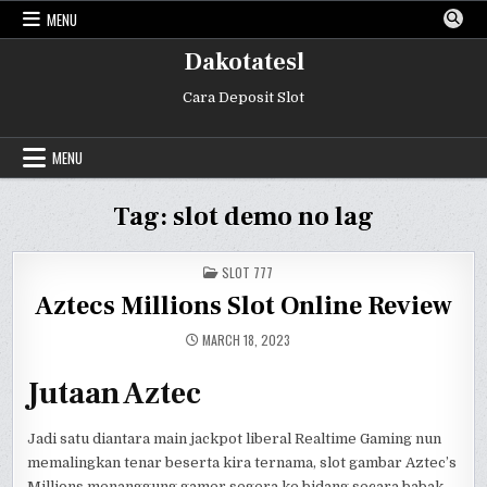
Skip
MENU
to
content
Dakotatesl
Cara Deposit Slot
MENU
Tag:
slot demo no lag
POSTED
SLOT 777
IN
Aztecs Millions Slot Online Review
MARCH 18, 2023
Jutaan Aztec
Jadi satu diantara main jackpot liberal Realtime Gaming nun
memalingkan tenar beserta kira ternama, slot gambar Aztec’s
Millions menanggung gamer segera ke bidang secara babak