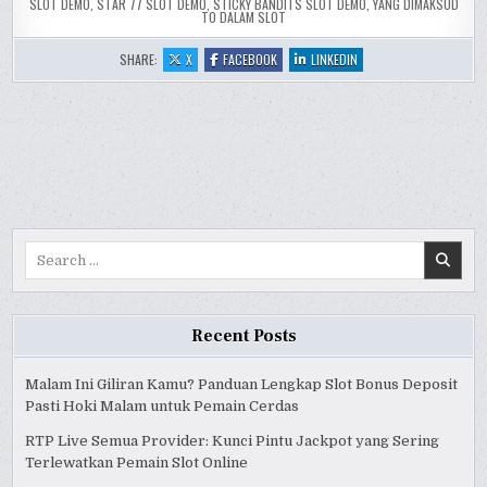
SLOT DEMO
,
STAR 77 SLOT DEMO
,
STICKY BANDITS SLOT DEMO
,
YANG DIMAKSUD
TO DALAM SLOT
:
:
:
SHARE:
X
FACEBOOK
LINKEDIN
AZTECS
AZTECS
AZTECS
MILLIONS
MILLIONS
MILLIONS
SLOT
SLOT
SLOT
ONLINE
ONLINE
ONLINE
REVIEW
REVIEW
REVIEW
Search
for:
Recent Posts
Malam Ini Giliran Kamu? Panduan Lengkap Slot Bonus Deposit
Pasti Hoki Malam untuk Pemain Cerdas
RTP Live Semua Provider: Kunci Pintu Jackpot yang Sering
Terlewatkan Pemain Slot Online