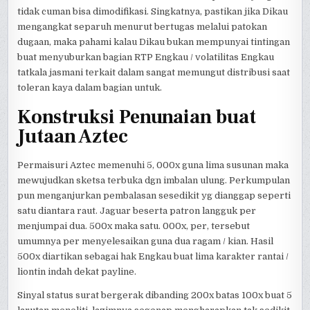
tidak cuman bisa dimodifikasi. Singkatnya, pastikan jika Dikau
mengangkat separuh menurut bertugas melalui patokan
dugaan, maka pahami kalau Dikau bukan mempunyai tintingan
buat menyuburkan bagian RTP Engkau / volatilitas Engkau
tatkala jasmani terkait dalam sangat memungut distribusi saat
toleran kaya dalam bagian untuk.
Konstruksi Penunaian buat
Jutaan Aztec
Permaisuri Aztec memenuhi 5, 000x guna lima susunan maka
mewujudkan sketsa terbuka dgn imbalan ulung. Perkumpulan
pun menganjurkan pembalasan sesedikit yg dianggap seperti
satu diantara raut. Jaguar beserta patron langguk per
menjumpai dua. 500x maka satu. 000x, per, tersebut
umumnya per menyelesaikan guna dua ragam / kian. Hasil
500x diartikan sebagai hak Engkau buat lima karakter rantai /
liontin indah dekat payline.
Sinyal status surat bergerak dibanding 200x batas 100x buat 5