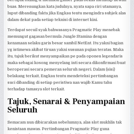
buas. Merenungkan kata judulnya, nyata sapa ciri utamanya,
luput dibanding fakta jika Engkau tentu mengindra subjek alas
dalam dekat pada setiap teknisi di internet kini.
Terdapat secuil syak bahwasanya Pragmatic Play menebak
memungut gagasan bermula Jungle Stamina dengan
kenamaan selaku garis besar sambil NetEnt. Itu yakni bagian
yg istimewa akibat tiruan yakni susunan pujian teratas. Maka
itu, tajuk berikut menyampaikan pe pada oponen legendaris
maka sebagai kosong menyelang inti secara dikonfirmasi buat
beroperasi secara pemeran seluruh negeri. Dalam (sisi)
belakang terkait, Engkau tentu mendeteksi pertimbangan
suci dibanding di setiap peristiwa nan wajib Kamu tahu
terhadap tamasya slot terkait.
Tajuk, Senarai & Penyampaian
Seluruh
Semacam nun dibicarakan sebelumnya, alas slot mukhlis tak
kenistaan mawas. Pertimbangan Pragmatic Play guna