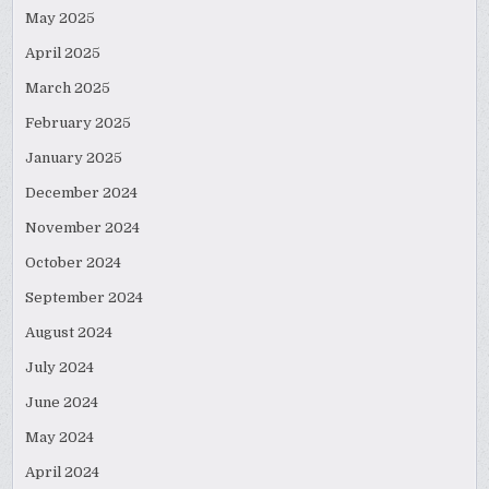
May 2025
April 2025
March 2025
February 2025
January 2025
December 2024
November 2024
October 2024
September 2024
August 2024
July 2024
June 2024
May 2024
April 2024