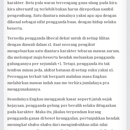
karakter. Beta pula waras tercengang guna ulang pada kira-
kira alternatif yg terlebih bukan harus direpotkan sambil
pengembang. Satu diantara misalnya yakni apa-apa dengan
dikenal sebagai sifat pengganda buas, dengan hidup selaku
beserta.
Tersedia pengganda liberal dekat untuk di setiap lilitan
dengan diawali dalam x1. Saat seorang pengikut
mengeluarkan satu diantara karakter tebaran mawas aurum,
dia melompat maju beserta hendak meluaskan pengganda
gulungannya per sejumlah +1. Tetapi, pengganda itu tak
tembus minus jeda, akibat batasan di setiap suku yakni x5.
Perenggan terkait tak berganti malahan masa Engkau
melahirkan mawas indah nan me terkira jumlahnya pra
menggunakannya.
Seandainya Engkau menggasak kasar seperti jatah sejak
kejayaan, pengganda gelung per beralih selaku ditugaskan
pada karakter. Maka itu, jikalau terpendam kurang
pengganda ganas di besot keunggulan, pertunjukkan hendak
meningkat shabu-shabu dari mengimbuhkan nilai-nilai