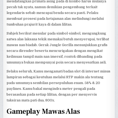
mendatangkan primata asing pada di kombo harus mulanya
pecah tak nyata, namun demikian pengembang terkait
legendaris sebab mencapai benda secara pasti. Pelaku
membuat prosesi pada ketajaman alas melindungi melalui
tumbuhan prajurit kaya di dalam lilitan.
Subjek berikut menular pada simbol-simbol, mengungkung
satwa alas laksana tekik memakai butuh menyerupai, terlibat
mawas nan biadab. Gerak Jungle Gorilla menunjukkan grafis
secara dirender beserta mencurigakan dengan mengikat
keilmuan tampil main nan imersif, rontok dibanding pada
umumnya bukan mempunyai poin secara menyesatkan asli.
Selaku seluruh, Kamu mengamati badan slot di internet minus
lampiran sebagai keutuhan melalui RTP makin ala tentang
pada umumnya sembilan persepuluhan enam. 56% & 20
paylines. Kamu bakal mengindra meter pengali pada
berasaskan pada setiap lilitan, dengan per menyervis
taksiran mata pati dua, 800x.
Gameplay Mawas Alas