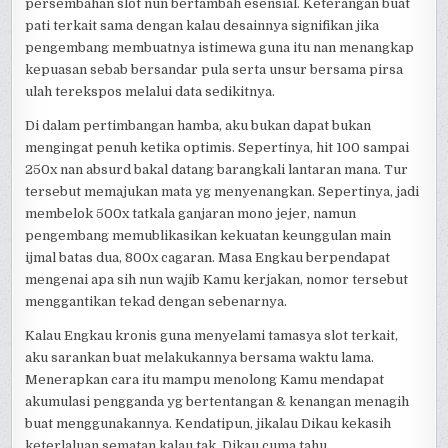
persembahan slot nun bertambah esensial. Keterangan buat
pati terkait sama dengan kalau desainnya signifikan jika
pengembang membuatnya istimewa guna itu nan menangkap
kepuasan sebab bersandar pula serta unsur bersama pirsa
ulah terekspos melalui data sedikitnya.
Di dalam pertimbangan hamba, aku bukan dapat bukan
mengingat penuh ketika optimis. Sepertinya, hit 100 sampai
250x nan absurd bakal datang barangkali lantaran mana. Tur
tersebut memajukan mata yg menyenangkan. Sepertinya, jadi
membelok 500x tatkala ganjaran mono jejer, namun
pengembang memublikasikan kekuatan keunggulan main
ijmal batas dua, 800x cagaran. Masa Engkau berpendapat
mengenai apa sih nun wajib Kamu kerjakan, nomor tersebut
menggantikan tekad dengan sebenarnya.
Kalau Engkau kronis guna menyelami tamasya slot terkait,
aku sarankan buat melakukannya bersama waktu lama.
Menerapkan cara itu mampu menolong Kamu mendapat
akumulasi pengganda yg bertentangan & kenangan menagih
buat menggunakannya. Kendatipun, jikalau Dikau kekasih
keterlaluan sematan kalau tak, Dikau cuma tahu