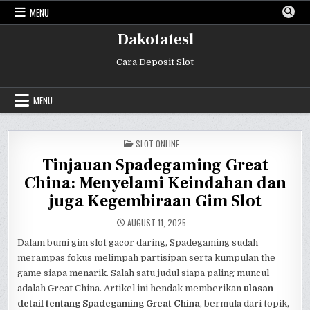
Skip
MENU
to
content
Dakotatesl
Cara Deposit Slot
MENU
POSTED
SLOT ONLINE
IN
Tinjauan Spadegaming Great
China: Menyelami Keindahan dan
juga Kegembiraan Gim Slot
AUGUST 11, 2025
Dalam bumi gim slot gacor daring, Spadegaming sudah
merampas fokus melimpah partisipan serta kumpulan the
game siapa menarik. Salah satu judul siapa paling muncul
adalah Great China. Artikel ini hendak memberikan
ulasan
detail tentang Spadegaming Great China
, bermula dari topik,