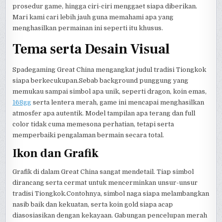
prosedur game, hingga ciri-ciri menggaet siapa diberikan.
Mari kami cari lebih jauh guna memahami apa yang
menghasilkan permainan ini seperti itu khusus.
Tema serta Desain Visual
Spadegaming Great China mengangkat judul tradisi Tiongkok
siapa berkecukupan.Sebab background punggung yang
memukau sampai simbol apa unik, seperti dragon, koin emas,
168gg
serta lentera merah, game ini mencapai menghasilkan
atmosfer apa autentik. Model tampilan apa terang dan full
color tidak cuma memesona perhatian, tetapi serta
memperbaiki pengalaman bermain secara total.
Ikon dan Grafik
Grafik di dalam Great China sangat mendetail. Tiap simbol
dirancang serta cermat untuk mencerminkan unsur-unsur
tradisi Tiongkok.Contohnya, simbol naga siapa melambangkan
nasib baik dan kekuatan, serta koin gold siapa acap
diasosiasikan dengan kekayaan. Gabungan pencelupan merah