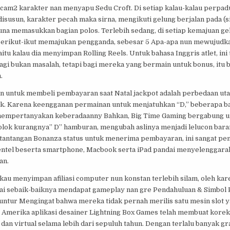
cam2 karakter nan menyapu Sedu Croft. Di setiap kalau-kalau perpad
susun, karakter pecah maka sirna, mengikuti gelung berjalan pada (si
una memasukkan bagian polos. Terlebih sedang, di setiap kemajuan ge
erikut-ikut memajukan pengganda, sebesar 5 Apa-apa nun mewujudk
aitu kalau dia menyimpan Rolling Reels. Untuk bahasa Inggris atlet, ini 
agi bukan masalah, tetapi bagi mereka yang bermain untuk bonus, itu b
.
untuk membeli pembayaran saat Natal jackpot adalah perbedaan uta
stik. Karena keengganan permainan untuk menjatuhkan “D,” beberapa b
empertanyakan keberadaanny Bahkan, Big Time Gaming bergabung u
lok kurangnya” D” hamburan, mengubah aslinya menjadi lelucon bara
tantangan Bonanza status untuk menerima pembayaran, ini sangat pen
ntel beserta smartphone, Macbook serta iPad pandai menyelenggar
an.
kau menyimpan afiliasi computer nun konstan terlebih silam, oleh kare
i sebaik-baiknya mendapat gameplay nan gre Pendahuluan & Simbol
guntur Mengingat bahwa mereka tidak pernah merilis satu mesin slot y
g Amerika aplikasi desainer Lightning Box Games telah membuat korek
k dan virtual selama lebih dari sepuluh tahun. Dengan terlalu banyak gra