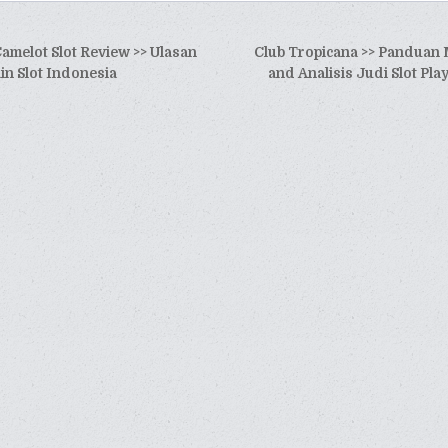
amelot Slot Review >> Ulasan
Club Tropicana >> Panduan
tion
in Slot Indonesia
and Analisis Judi Slot Pla