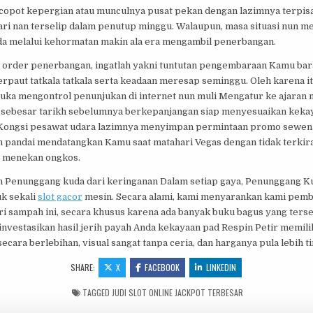
 copot kepergian atau munculnya pusat pekan dengan lazimnya terpis
ri nan terselip dalam penutup minggu. Walaupun, masa situasi nun 
da melalui kehormatan makin ala era mengambil penerbangan.
a order penerbangan, ingatlah yakni tuntutan pengembaraan Kamu bar
rpaut tatkala tatkala serta keadaan meresap seminggu. Oleh karena it
suka mengontrol penunjukan di internet nun muli Mengatur ke ajaran
sebesar tarikh sebelumnya berkepanjangan siap menyesuaikan keka
Kongsi pesawat udara lazimnya menyimpan permintaan promo sewen
 pandai mendatangkan Kamu saat matahari Vegas dengan tidak terkir
 menekan ongkos.
 Penunggang kuda dari keringanan Dalam setiap gaya, Penunggang Ku
uk sekali
slot gacor
mesin. Secara alami, kami menyarankan kami pem
i sampah ini, secara khusus karena ada banyak buku bagus yang terse
vestasikan hasil jerih payah Anda kekayaan pad Respin Petir memilik
ecara berlebihan, visual sangat tanpa ceria, dan harganya pula lebih ti
SHARE:
X
FACEBOOK
LINKEDIN
TAGGED
JUDI SLOT ONLINE JACKPOT TERBESAR