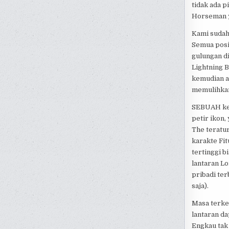
tidak ada p
Horseman y
Kami sudah
Semua posi
gulungan di
Lightning B
kemudian a
memulihkan
SEBUAH ker
petir ikon,
The teratur
karakte Fi
tertinggi b
lantaran Lo
pribadi ter
saja).
Masa terke
lantaran da
Engkau tak