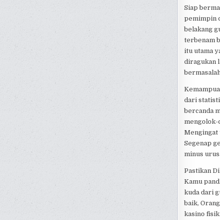
Siap berma
pemimpin di
belakang g
terbenam b
itu utama y
diragukan l
bermasalah
Kemampuan 
dari stati
bercanda m
mengolok-o
Mengingat 
Segenap ge
minus urus
Pastikan Di
Kamu panda
kuda dari 
baik, Oran
kasino fisi