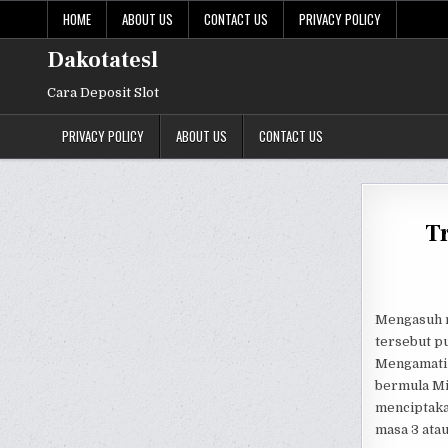
Skip
HOME
ABOUT US
CONTACT US
PRIVACY POLICY
to
content
Dakotatesl
Cara Deposit Slot
PRIVACY POLICY
ABOUT US
CONTACT US
T
Mengasuh m
tersebut p
Mengamati M
bermula Mi
menciptaka
masa 3 atau