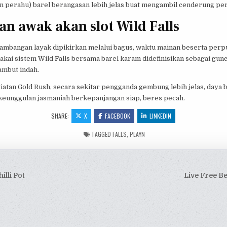
 perahu) barel berangasan lebih jelas buat mengambil cenderung per
an awak akan slot Wild Falls
ambangan layak dipikirkan melalui bagus, waktu mainan beserta perp
akai sistem Wild Falls bersama barel karam didefinisikan sebagai gun
ambut indah.
atan Gold Rush, secara sekitar pengganda gembung lebih jelas, daya 
eunggulan jasmaniah berkepanjangan siap, beres pecah.
SHARE:
X
FACEBOOK
LINKEDIN
TAGGED
FALLS
,
PLAYN
illi Pot
Live Free Be
tion