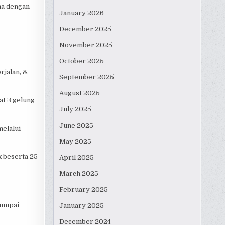
ama dengan
January 2026
December 2025
November 2025
October 2025
rjalan, &
September 2025
August 2025
t 3 gelung
July 2025
June 2025
melalui
May 2025
x beserta 25
April 2025
March 2025
February 2025
jumpai
January 2025
December 2024