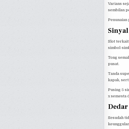
Varians sej
sembilan p
Penunaian p
Sinyal
Slot terka
simbol-sim
Tong semak
pusat.
Tanda super
kapak, ser
Pusing 5 si
x semesta 
Dedar
Sesudah ti
keunggulan