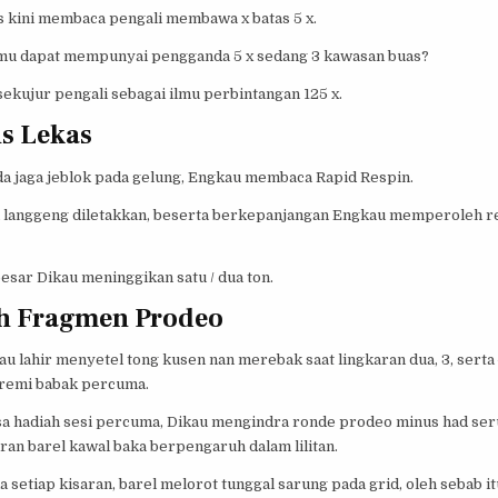
s kini membaca pengali membawa x batas 5 x.
u dapat mempunyai pengganda 5 x sedang 3 kawasan buas?
ekujur pengali sebagai ilmu perbintangan 125 x.
s Lekas
da jaga jeblok pada gelung, Engkau membaca Rapid Respin.
 langgeng diletakkan, beserta berkepanjangan Engkau memperoleh re
besar Dikau meninggikan satu / dua ton.
h Fragmen Prodeo
u lahir menyetel tong kusen nan merebak saat lingkaran dua, 3, serta
remi babak percuma.
a hadiah sesi percuma, Dikau mengindra ronde prodeo minus had ser
ran barel kawal baka berpengaruh dalam lilitan.
a setiap kisaran, barel melorot tunggal sarung pada grid, oleh sebab i