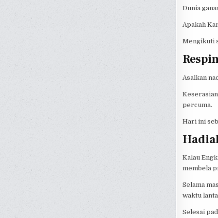
Dunia gana
Apakah Kam
Mengikuti s
Respin
Asalkan na
Keserasian
percuma.
Hari ini se
Hadia
Kalau Engka
membela p
Selama mas
waktu lanta
Selesai pad