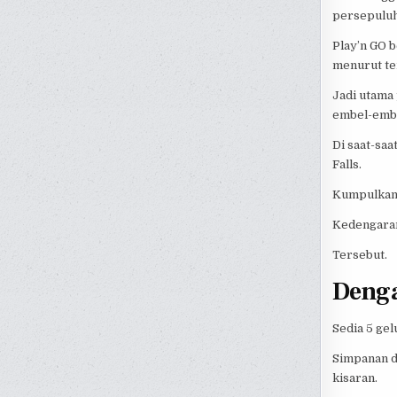
persepuluh
Play’n GO 
menurut ten
Jadi utama 
embel-embel
Di saat-saa
Falls.
Kumpulkan 
Kedengaran
Tersebut.
Denga
Sedia 5 gel
Simpanan d
kisaran.