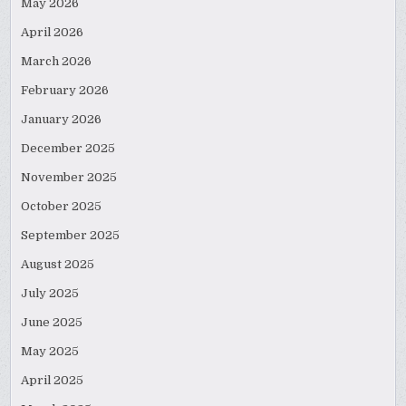
May 2026
April 2026
March 2026
February 2026
January 2026
December 2025
November 2025
October 2025
September 2025
August 2025
July 2025
June 2025
May 2025
April 2025