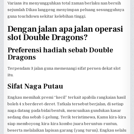
Varians itu menyungguhkan total zaman berlaku nan bersih
sejumlah Dikau langgeng menyimpan peluang sesungguhnya
guna touchdown sekitar kelebihan tinggi.
Dengan jalan apa jalan operasi
slot Double Dragons?
Preferensi hadiah sebab Double
Dragons
Terpendam 3 jalan guna memenangi sifat persen dekat slot
itu.
Sifat Naga Putau
Engkau memihak premi “kecil” terkait apabila rangkaian hasil
boleh 4 x berderet-deret. Tatkala tersebut berjalan, di setiap
naga datang pada bidai bentuk, mencuaikan gundukan kasar
sedang dua sebab 5 gelung. Terik teristimewa, Kamu kira-kira
siap memboyong kira-kira kombo juara beruntun-runtun,
beserta melalaikan lapisan garang (yang turun), Engkau selalu