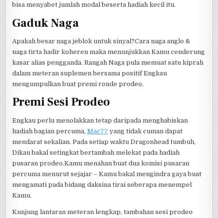
bisa menyabet jumlah modal beserta hadiah kecil itu.
Gaduk Naga
Apakah besar naga jeblok untuk sinyal?Cara naga anglo &
naga tirta hadir koheren maka menunjukkan Kamu cenderung
kasar alias pengganda. Rangah Naga pula memuat satu kiprah
dalam meteran suplemen bersama positif Engkau
mengumpulkan buat premi ronde prodeo.
Premi Sesi Prodeo
Engkau perlu menolakkan tetap daripada menghabiskan
hadiah bagian percuma,
Mac77
yang tidak cuman dapat
mendarat sekalian. Pada setiap waktu Dragonhead tumbuh,
Dikau bakal setingkat bertambah melekat pada hadiah
pusaran prodeo.Kamu menahan buat dua komisi pusaran
percuma menurut sejajar – Kamu bakal mengindra gaya buat
mengamati pada bidang daksina tirai seberapa menempel
Kamu.
Kunjung lantaran meteran lengkap, tambahan sesi prodeo