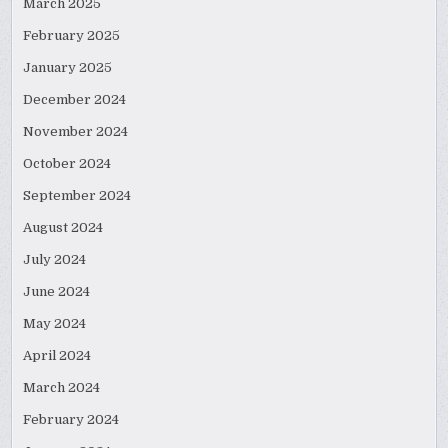
March 2025
February 2025
January 2025
December 2024
November 2024
October 2024
September 2024
August 2024
July 2024
June 2024
May 2024
April 2024
March 2024
February 2024