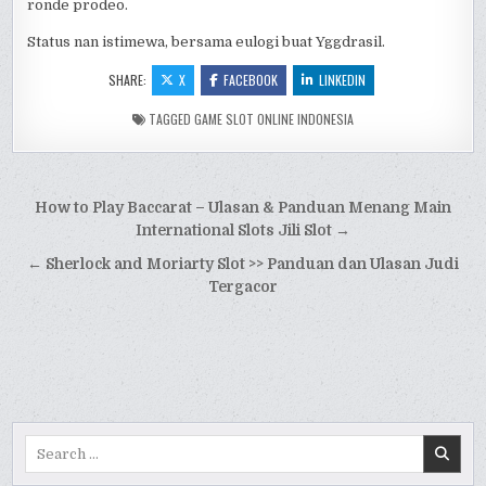
ronde prodeo.
Status nan istimewa, bersama eulogi buat Yggdrasil.
SHARE:
X
FACEBOOK
LINKEDIN
TAGGED
GAME SLOT ONLINE INDONESIA
Post
How to Play Baccarat – Ulasan & Panduan Menang Main
navigation
International Slots Jili Slot →
← Sherlock and Moriarty Slot >> Panduan dan Ulasan Judi
Tergacor
Search
for: