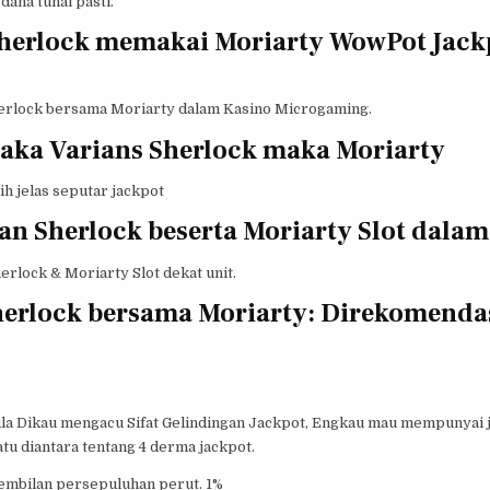
dana tunai pasti.
Sherlock memakai Moriarty WowPot Jack
erlock bersama Moriarty dalam Kasino Microgaming.
aka Varians Sherlock maka Moriarty
bih jelas seputar jackpot
n Sherlock beserta Moriarty Slot dala
rlock & Moriarty Slot dekat unit.
herlock bersama Moriarty: Direkomenda
ila Dikau mengacu Sifat Gelindingan Jackpot, Engkau mau mempunyai j
u diantara tentang 4 derma jackpot.
sembilan persepuluhan perut. 1%