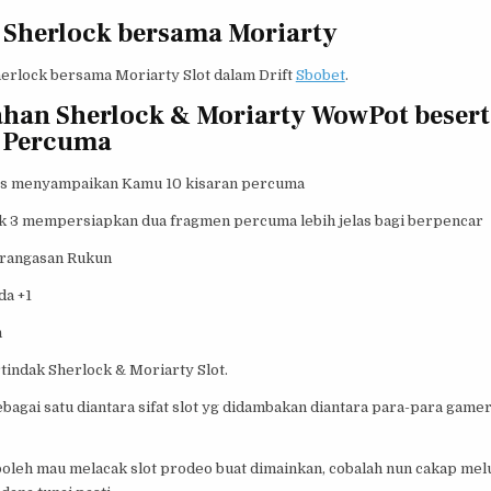
 Sherlock bersama Moriarty
erlock bersama Moriarty Slot dalam Drift
Sbobet
.
han Sherlock & Moriarty WowPot besert
 Percuma
ers menyampaikan Kamu 10 kisaran percuma
jak 3 mempersiapkan dua fragmen percuma lebih jelas bagi berpencar
erangasan Rukun
da +1
n
tindak Sherlock & Moriarty Slot.
ebagai satu diantara sifat slot yg didambakan diantara para-para gamer
boleh mau melacak slot prodeo buat dimainkan, cobalah nun cakap mel