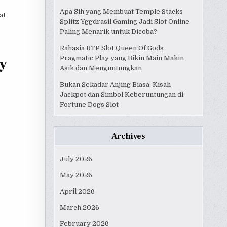
Apa Sih yang Membuat Temple Stacks
at
Splitz Yggdrasil Gaming Jadi Slot Online
Paling Menarik untuk Dicoba?
Rahasia RTP Slot Queen Of Gods
Pragmatic Play yang Bikin Main Makin
ty
Asik dan Menguntungkan
Bukan Sekadar Anjing Biasa: Kisah
Jackpot dan Simbol Keberuntungan di
Fortune Dogs Slot
Archives
July 2026
May 2026
April 2026
March 2026
February 2026