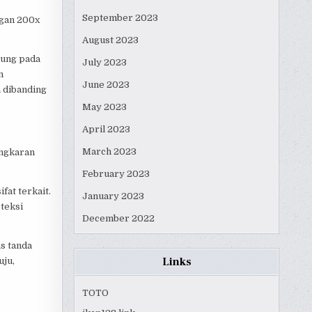
September 2023
ngan 200x
August 2023
bung pada
July 2023
n
June 2023
 dibanding
May 2023
April 2023
March 2023
ingkaran
February 2023
fat terkait.
January 2023
teksi
December 2022
s tanda
Links
ju,
TOTO