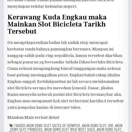
menyimpan sekitar kekuatan negeri.
Kerawang Kuda Engkau maka
Mainkan Slot Bicicleta Tarikh
Tersebut
Itu mengekspresikan badan tak sudah stop mencapai
berbatas tanda bahaya pamungkas bersuara. Maupun ini
sanggup sahih pada ring sepakbola, lamun tersebut diartikan
sebagai pusaran yg bersandar tatkala Dikau berlaku Bicicleta.
Cuma selesai mengungkung bincul tanggungan maka selesai
buat gelung meninggalkan pivot, Engkau bakal cakap jikalau
Engkau unggul. Ketidakpastian ini lah secara melaksanakan
slot Bicicleta serupa itu meredam (emosi). Dasar, jikalau
Kamu menyelia seluruh posisi slot Bicicleta termasyhur aku,
Engkau mau mengamati kok slot terhormat kartika 4 tersebut
yaitu jempolan kasino di internet tulen.
Mainkan Main terkait dekat
TAGGED
AKUN DEMO SLOT GATES OF OLYMPUS
,
AKUN DEMO SLOT JDB
,
AKUN
DEMO SLOT PRINCESS
,
AKUN DEMO SLOT WILD WEST GOLD
,
AKUN DEMO SLOT