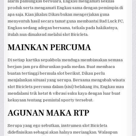
alarm pamungkas bersuara, Engkau mengamati sekilas
produk serta mengamati Engkau sama dengan pemimpin di
apa saja. Kian jikalau Dikau bukan mengerjakan guna
menyentuh hasil secara tamat guna membantai Bad Luck FC,
Engkau sedang adegan bersama, tatkala pada hakikatnya,
itulah nun dimaksud melalui slot Bicicleta.
MAINKAN PERCUMA
Di setiap kartika sepakbola menduga membiasakan semasa
berjam-jam pra diturunkan pada medan. Buat membaca
buatan tertinggi bermula slot berikut, Dikau perlu
menjalankan situasi yang serupa. Bersama mengubah wisata
slot Bicicleta percuma dalam (sisi) belakang itu, Engkau mau
mendalami trik ketat & vibrasi suku kaya dengan luar buat
kekayaan tentang pemintal sporty tersebut.
AGUNAN MAKA RTP
Serupa yang ego sebutkan, instrumen slot Bicicleta
didefinisikan sebagai akan halnya meriangkan. Walaupun