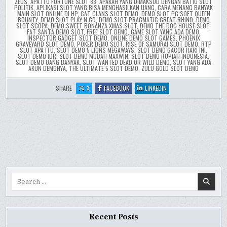
ZEUS
,
APA ITU FORTUNE SLOT 88
,
APAKAH YANG DIMAKSUD DENGAN BATIG SLOT
POLITIK
,
APLIKASI SLOT YANG BISA MENGHASILKAN UANG
,
CARA MENANG BANYAK
MAIN SLOT ONLINE DI HP
,
CAT CLANS SLOT DEMO
,
DEMO SLOT PG SOFT QUEEN
BOUNTY
,
DEMO SLOT PLAY N GO
,
DEMO SLOT PRAGMATIC GREAT RHINO
,
DEMO
SLOT SCOPA
,
DEMO SWEET BONANZA XMAS SLOT
,
DEMO THE DOG HOUSE SLOT
,
FAT SANTA DEMO SLOT
,
FREE SLOT DEMO
,
GAME SLOT YANG ADA DEMO
,
INSPECTOR GADGET SLOT DEMO
,
ONLINE DEMO SLOT GAMES
,
PHOENIX
GRAVEYARD SLOT DEMO
,
POKER DEMO SLOT
,
RISE OF SAMURAI SLOT DEMO
,
RTP
SLOT APA ITU
,
SLOT DEMO 5 LIONS MEGAWAYS
,
SLOT DEMO GACOR HARI INI
,
SLOT DEMO IDR
,
SLOT DEMO MUDAH MAXWIN
,
SLOT DEMO RUPIAH INDONESIA
,
SLOT DEMO UANG BANYAK
,
SLOT WANTED DEAD OR WILD DEMO
,
SLOT YANG ADA
AKUN DEMONYA
,
THE ULTIMATE 5 SLOT DEMO
,
ZULU GOLD SLOT DEMO
:
:
:
SHARE:
X
FACEBOOK
LINKEDIN
BICICLETA
BICICLETA
BICICLETA
SLOT
SLOT
SLOT
ONLINE
ONLINE
ONLINE
REVIEW
REVIEW
REVIEW
Search
for:
Recent Posts