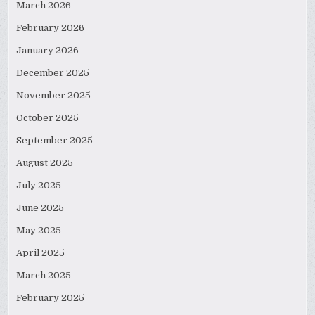
March 2026
February 2026
January 2026
December 2025
November 2025
October 2025
September 2025
August 2025
July 2025
June 2025
May 2025
April 2025
March 2025
February 2025