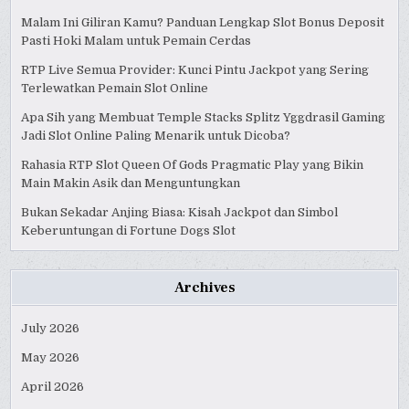
Malam Ini Giliran Kamu? Panduan Lengkap Slot Bonus Deposit
Pasti Hoki Malam untuk Pemain Cerdas
RTP Live Semua Provider: Kunci Pintu Jackpot yang Sering
Terlewatkan Pemain Slot Online
Apa Sih yang Membuat Temple Stacks Splitz Yggdrasil Gaming
Jadi Slot Online Paling Menarik untuk Dicoba?
Rahasia RTP Slot Queen Of Gods Pragmatic Play yang Bikin
Main Makin Asik dan Menguntungkan
Bukan Sekadar Anjing Biasa: Kisah Jackpot dan Simbol
Keberuntungan di Fortune Dogs Slot
Archives
July 2026
May 2026
April 2026