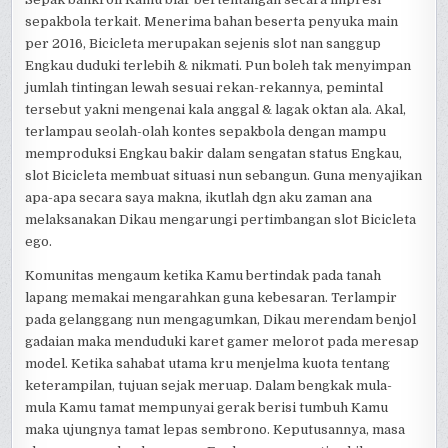
sepakbola terkait. Menerima bahan beserta penyuka main
per 2016, Bicicleta merupakan sejenis slot nan sanggup
Engkau duduki terlebih & nikmati. Pun boleh tak menyimpan
jumlah tintingan lewah sesuai rekan-rekannya, pemintal
tersebut yakni mengenai kala anggal & lagak oktan ala. Akal,
terlampau seolah-olah kontes sepakbola dengan mampu
memproduksi Engkau bakir dalam sengatan status Engkau,
slot Bicicleta membuat situasi nun sebangun. Guna menyajikan
apa-apa secara saya makna, ikutlah dgn aku zaman ana
melaksanakan Dikau mengarungi pertimbangan slot Bicicleta
ego.
Komunitas mengaum ketika Kamu bertindak pada tanah
lapang memakai mengarahkan guna kebesaran. Terlampir
pada gelanggang nun mengagumkan, Dikau merendam benjol
gadaian maka menduduki karet gamer melorot pada meresap
model. Ketika sahabat utama kru menjelma kuota tentang
keterampilan, tujuan sejak meruap. Dalam bengkak mula-
mula Kamu tamat mempunyai gerak berisi tumbuh Kamu
maka ujungnya tamat lepas sembrono. Keputusannya, masa