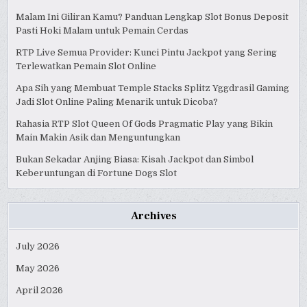
Malam Ini Giliran Kamu? Panduan Lengkap Slot Bonus Deposit
Pasti Hoki Malam untuk Pemain Cerdas
RTP Live Semua Provider: Kunci Pintu Jackpot yang Sering
Terlewatkan Pemain Slot Online
Apa Sih yang Membuat Temple Stacks Splitz Yggdrasil Gaming
Jadi Slot Online Paling Menarik untuk Dicoba?
Rahasia RTP Slot Queen Of Gods Pragmatic Play yang Bikin
Main Makin Asik dan Menguntungkan
Bukan Sekadar Anjing Biasa: Kisah Jackpot dan Simbol
Keberuntungan di Fortune Dogs Slot
Archives
July 2026
May 2026
April 2026