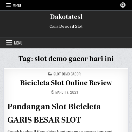
Skip
MENU
to
content
Dakotatesl
Cara Deposit Slot
MENU
Tag:
slot demo gacor hari ini
POSTED
SLOT DEMO GACOR
IN
Bicicleta Slot Online Review
MARCH 7, 2023
Pandangan Slot Bicicleta
GARIS BESAR SLOT
Sepak bankroll Kamu biar bertentangan secara impresi