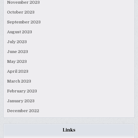
November 2023
October 2023
September 2023
August 2023
July 2023
June 2023
May 2023
April 2023
March 2023
February 2023
January 2023
December 2022
Links