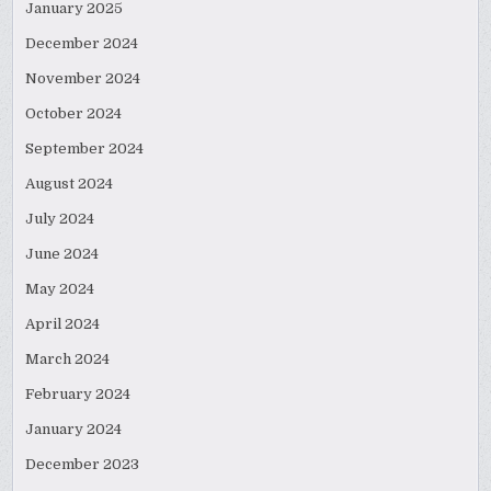
January 2025
December 2024
November 2024
October 2024
September 2024
August 2024
July 2024
June 2024
May 2024
April 2024
March 2024
February 2024
January 2024
December 2023