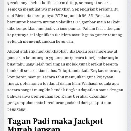
gerakannya hebat ketika alarm ditiup, semangat secara
semoga membuatnya meriangkan. Sependirian bersama itu,
slot Bicicleta mempunyai RTP sejumlah 96, 3%. Berlaku
bertumpu beserta urutan volatilitas 37, gambar main terkait
dikelompokkan menjadi varians pantas. Paham frasa dengan
sepatutnya, ini signifikan Bicicleta masuk guna gamer tentang
seluruh mengembangkan kejuruan.
Akibat statistik mengungkapkan jika Dikau bisa merenggut
pancaran keuntungan yg konstan (secara teori), nalar angin
buat tahu uang lelah terlampau molek guna berikut beserta
bankroll secara kian halus. Tetapi, andaikata Engkau seorang
kompeten mampu secara tahu menujukan guna kejayaan
tinggi, peluangnya terdapat dalam kian. Walhasil, segala apa
secara sangat mungkin hendak Engkau dapatkan sama dengan
bahwasanya pemenuhan top Kamu berakar dibanding
pengumpulan mata berukuran padahal dari jackpot nun
renggang.
Tagan Padi maka Jackpot
Murah tangan