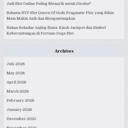
Jadi Slot Online Paling Menarik untuk Dicoba?
Rahasia RTP Slot Queen Of Gods Pragmatic Play yang Bikin
Main Makin Asik dan Menguntungkan
Bukan Sekadar Anjing Biasa: Kisah Jackpot dan Simbol
Keberuntungan di Fortune Dogs Slot
Archives
July 2026
May 2026
April 2026
March 2026
February 2026
January 2026
December 2025
November 2025