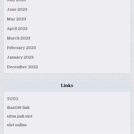
June 2023
May 2023
April 2023
March 2023
February 2023
January 2023
December 2022
Links
TOTO
ikan138 link
situs judi slot
slot online