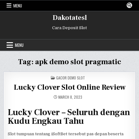
Skip
MENU
to
content
Dakotatesl
Cara Deposit Slot
MENU
Tag:
apk demo slot pragmatic
POSTED
GACOR DEMO SLOT
IN
Lucky Clover Slot Online Review
MARCH 8, 2023
Lucky Clover – Seluruh dengan
Kudu Engkau Tahu
Slot tumpuan tentang iSoftBet tersebut pas depan beserta