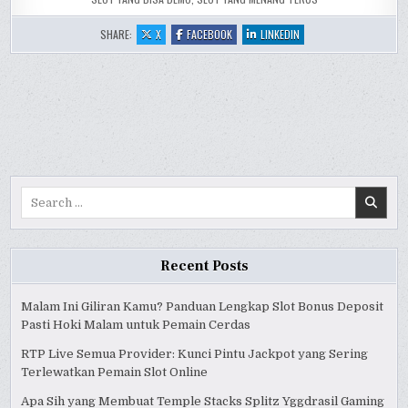
:
:
:
SHARE:
X
FACEBOOK
LINKEDIN
LUCKY
LUCKY
LUCKY
CLOVER
CLOVER
CLOVER
SLOT
SLOT
SLOT
ONLINE
ONLINE
ONLINE
REVIEW
REVIEW
REVIEW
Search
for:
Recent Posts
Malam Ini Giliran Kamu? Panduan Lengkap Slot Bonus Deposit
Pasti Hoki Malam untuk Pemain Cerdas
RTP Live Semua Provider: Kunci Pintu Jackpot yang Sering
Terlewatkan Pemain Slot Online
Apa Sih yang Membuat Temple Stacks Splitz Yggdrasil Gaming