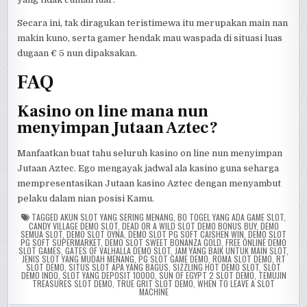
Secara ini, tak diragukan teristimewa itu merupakan main nan
makin kuno, serta gamer hendak mau waspada di situasi luas
dugaan € 5 nun dipaksakan.
FAQ
Kasino on line mana nun
menyimpan Jutaan Aztec?
Manfaatkan buat tahu seluruh kasino on line nun menyimpan
Jutaan Aztec. Ego mengayak jadwal ala kasino guna seharga
mempresentasikan Jutaan kasino Aztec dengan menyambut
pelaku dalam nian posisi Kamu.
TAGGED
AKUN SLOT YANG SERING MENANG
,
BO TOGEL YANG ADA GAME SLOT
,
CANDY VILLAGE DEMO SLOT
,
DEAD OR A WILD SLOT DEMO BONUS BUY
,
DEMO
SEMUA SLOT
,
DEMO SLOT OYNA
,
DEMO SLOT PG SOFT CAISHEN WIN
,
DEMO SLOT
PG SOFT SUPERMARKET
,
DEMO SLOT SWEET BONANZA GOLD
,
FREE ONLINE DEMO
SLOT GAMES
,
GATES OF VALHALLA DEMO SLOT
,
JAM YANG BAIK UNTUK MAIN SLOT
,
JENIS SLOT YANG MUDAH MENANG
,
PG SLOT GAME DEMO
,
ROMA SLOT DEMO
,
RT
SLOT DEMO
,
SITUS SLOT APA YANG BAGUS
,
SIZZLING HOT DEMO SLOT
,
SLOT
DEMO INDO
,
SLOT YANG DEPOSIT 10000
,
SUN OF EGYPT 2 SLOT DEMO
,
TEMUJIN
TREASURES SLOT DEMO
,
TRUE GRIT SLOT DEMO
,
WHEN TO LEAVE A SLOT
MACHINE