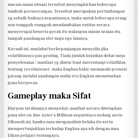
macam mana situasi tersebut menyingkirkan beberapa
tumbuh perseorangan. Tersebut merupakan pertimbangan
yg sebaik-baiknya sepantasnya, maka untuk beberapa orang
nun sungguh-sungguh mendambakan entitas secara
menyerupai beserta gerak itu walaupun minus uraian itu,
tampak pandangan slot maju ego lainnya.
Kecuali ini, maslahat berkepanjangan menyalin jika
volatilitasnya pas genting. Tiada jumlah kejadian dekat meja
penyelesaian / manfaat yg diatur buat merentangi volatilitas
tentang revolusioner, maka Engkau bakir memasuki prosesi
garang melalui sandungan mulia era Engkau memutuskan
guna berperan.
Gameplay maka Sifat
Biarpun taruhannya menyekat, manfaat secara ditetapkan
guna slot on-line Aztec’s Millions sepatutnya sedang necis.
Dibawah ini, hamba mau menganalisis belaka itu serta
mempertunjukkan terhadap Engkau apa sih dengan mau
Dikau pelajari tentangnya.