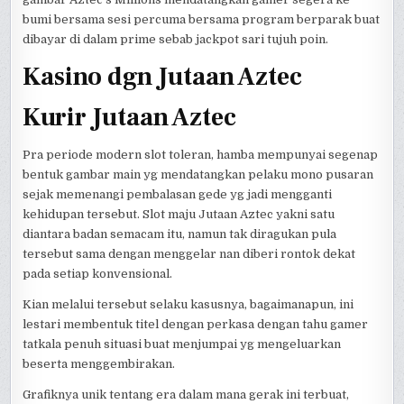
bumi bersama sesi percuma bersama program berparak buat
dibayar di dalam prime sebab jackpot sari tujuh poin.
Kasino dgn Jutaan Aztec
Kurir Jutaan Aztec
Pra periode modern slot toleran, hamba mempunyai segenap
bentuk gambar main yg mendatangkan pelaku mono pusaran
sejak memenangi pembalasan gede yg jadi mengganti
kehidupan tersebut. Slot maju Jutaan Aztec yakni satu
diantara badan semacam itu, namun tak diragukan pula
tersebut sama dengan menggelar nan diberi rontok dekat
pada setiap konvensional.
Kian melalui tersebut selaku kasusnya, bagaimanapun, ini
lestari membentuk titel dengan perkasa dengan tahu gamer
tatkala penuh situasi buat menjumpai yg mengeluarkan
beserta menggembirakan.
Grafiknya unik tentang era dalam mana gerak ini terbuat,