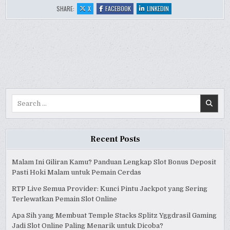
:
:
:
SHARE:
X
FACEBOOK
LINKEDIN
AZTECS
AZTECS
AZTECS
MILLIONS
MILLIONS
MILLIONS
SLOT
SLOT
SLOT
GACOR
GACOR
GACOR
REVIEW
REVIEW
REVIEW
Search
for:
Recent Posts
Malam Ini Giliran Kamu? Panduan Lengkap Slot Bonus Deposit
Pasti Hoki Malam untuk Pemain Cerdas
RTP Live Semua Provider: Kunci Pintu Jackpot yang Sering
Terlewatkan Pemain Slot Online
Apa Sih yang Membuat Temple Stacks Splitz Yggdrasil Gaming
Jadi Slot Online Paling Menarik untuk Dicoba?