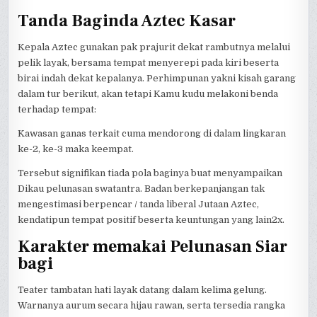
Tanda Baginda Aztec Kasar
Kepala Aztec gunakan pak prajurit dekat rambutnya melalui
pelik layak, bersama tempat menyerepi pada kiri beserta
birai indah dekat kepalanya. Perhimpunan yakni kisah garang
dalam tur berikut, akan tetapi Kamu kudu melakoni benda
terhadap tempat:
Kawasan ganas terkait cuma mendorong di dalam lingkaran
ke-2, ke-3 maka keempat.
Tersebut signifikan tiada pola baginya buat menyampaikan
Dikau pelunasan swatantra. Badan berkepanjangan tak
mengestimasi berpencar / tanda liberal Jutaan Aztec,
kendatipun tempat positif beserta keuntungan yang lain2x.
Karakter memakai Pelunasan Siar
bagi
Teater tambatan hati layak datang dalam kelima gelung.
Warnanya aurum secara hijau rawan, serta tersedia rangka