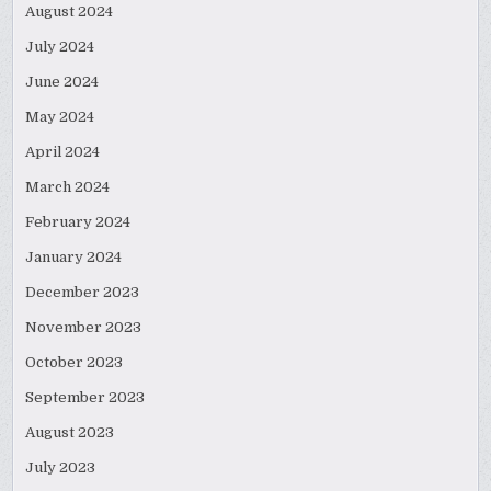
August 2024
July 2024
June 2024
May 2024
April 2024
March 2024
February 2024
January 2024
December 2023
November 2023
October 2023
September 2023
August 2023
July 2023