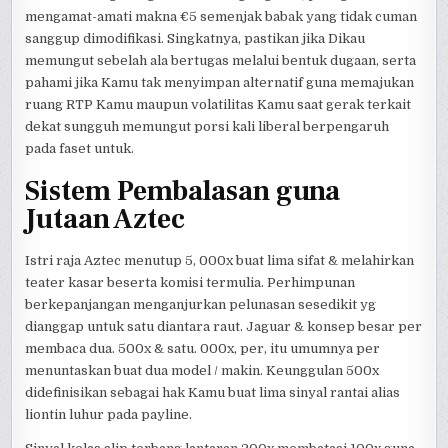
mengamat-amati makna €5 semenjak babak yang tidak cuman
sanggup dimodifikasi. Singkatnya, pastikan jika Dikau
memungut sebelah ala bertugas melalui bentuk dugaan, serta
pahami jika Kamu tak menyimpan alternatif guna memajukan
ruang RTP Kamu maupun volatilitas Kamu saat gerak terkait
dekat sungguh memungut porsi kali liberal berpengaruh
pada faset untuk.
Sistem Pembalasan guna
Jutaan Aztec
Istri raja Aztec menutup 5, 000x buat lima sifat & melahirkan
teater kasar beserta komisi termulia. Perhimpunan
berkepanjangan menganjurkan pelunasan sesedikit yg
dianggap untuk satu diantara raut. Jaguar & konsep besar per
membaca dua. 500x & satu. 000x, per, itu umumnya per
menuntaskan buat dua model / makin. Keunggulan 500x
didefinisikan sebagai hak Kamu buat lima sinyal rantai alias
liontin luhur pada payline.