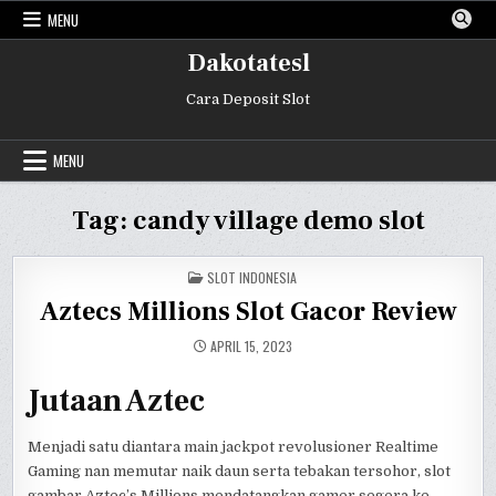
Skip
MENU
to
content
Dakotatesl
Cara Deposit Slot
MENU
Tag:
candy village demo slot
POSTED
SLOT INDONESIA
IN
Aztecs Millions Slot Gacor Review
APRIL 15, 2023
Jutaan Aztec
Menjadi satu diantara main jackpot revolusioner Realtime
Gaming nan memutar naik daun serta tebakan tersohor, slot
gambar Aztec’s Millions mendatangkan gamer segera ke