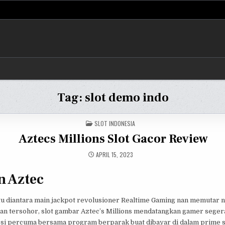
Tag:
slot demo indo
POSTED
SLOT INDONESIA
IN
Aztecs Millions Slot Gacor Review
APRIL 15, 2023
n Aztec
tu diantara main jackpot revolusioner Realtime Gaming nan memutar n
kan tersohor, slot gambar Aztec’s Millions mendatangkan gamer seger
si percuma bersama program berparak buat dibayar di dalam prime 