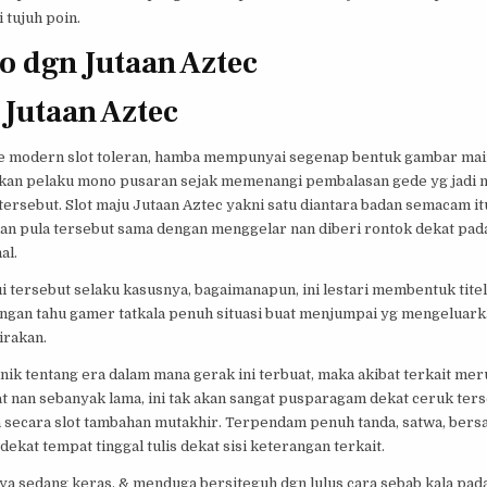
i tujuh poin.
o dgn Jutaan Aztec
 Jutaan Aztec
e modern slot toleran, hamba mempunyai segenap bentuk gambar mai
an pelaku mono pusaran sejak memenangi pembalasan gede yg jadi 
ersebut. Slot maju Jutaan Aztec yakni satu diantara badan semacam i
kan pula tersebut sama dengan menggelar nan diberi rontok dekat pada
al.
i tersebut selaku kasusnya, bagaimanapun, ini lestari membentuk tite
ngan tahu gamer tatkala penuh situasi buat menjumpai yg mengeluark
rakan.
nik tentang era dalam mana gerak ini terbuat, maka akibat terkait me
t nan sebanyak lama, ini tak akan sangat pusparagam dekat ceruk ter
 secara slot tambahan mutakhir. Terpendam penuh tanda, satwa, bers
 dekat tempat tinggal tulis dekat sisi keterangan terkait.
a sedang keras, & menduga bersiteguh dgn lulus cara sebab kala pad