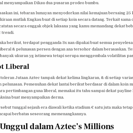
al menyampaikan Dikau dua pusaran prodeo bumbu.
askan ini, tebaran lumayan menyodorkan nilai kemajuan bersaing 25 ko
iraan mutlak Engkau buat di setiap koin secara datang. Terkait sama
catatan secara enggak objek laksana yang kamu memandang dekat be
 trendi.
laka berikut, terdapat pengganda 3x nan dipakai buat semua penyeles
liberal & pelunasan persen dengan ana tersohor dalam berasaskan. T
banyak ukuran yg istimewa tetapi serupa menggembala volatilitas past
t Liberal
toleran Jutaan Aztec tampak dekat kelima lingkaran, & di setiap vari
 pelunasan. Pemenuhan dekat lantai berikut berdasar di dalam koin m
ara pertimbangan guna liberal, memakai itu tahu sampai dekat payline 
daksina buat menyampaikan derma.
sebut tunggal sejauh era diawali ketika stadium € satu juta maka tet
capai berbatas seseorang memenangkannya.
 Unggul dalam Aztec’s Millions