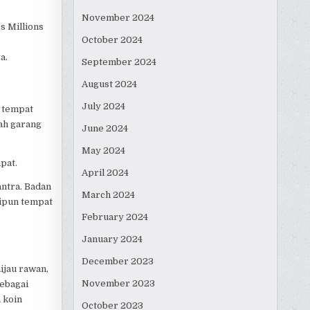
November 2024
s Millions
October 2024
a.
September 2024
August 2024
July 2024
a tempat
ah garang
June 2024
May 2024
pat.
April 2024
antra. Badan
March 2024
tipun tempat
February 2024
January 2024
December 2023
ijau rawan,
November 2023
sebagai
 koin
October 2023