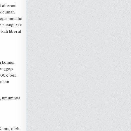
 alterasi
ak cuman
ugas melalui
an ruang RTP
ali liberal
a komisi
ianggap
00x, per,
sikan
ih, umumnya
Kamu, oleh