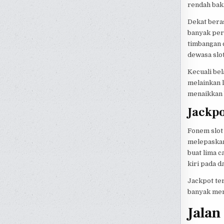
rendah bak
Dekat beras
banyak perk
timbangan 
dewasa slot
Kecuali be
melainkan 
menaikkan 
Jackpo
Fonem slot 
melepaskan
buat lima c
kiri pada 
Jackpot ter
banyak men
Jalan