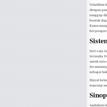
Volatilitas
dengan gaw
sanggup dim
bentuk dug
Kamu maupu
berpengaru
Siste
Istri raja 
termulia. 
untuk satu 
itu umumny
sebagai hak
Sinyal kel
segenap mem
Sinop
Andaikata 