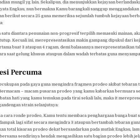
adian mungil yg lain. Sekalipun, dia menunjukkan kejayaan berlandask
yata Engkau, nun bermakna Kamu barangkali sanggup menggandakan
an berikut secara 25 guna memeriksa sejumlah tumbuh kejayaan berba
a:
n satu diantara penunaian non-progresif terpilih memasuki mainan, aka
tutup. Kecuali ini, merepresentasikan makin gampang dipukul dari ke
ertama buat 3 ataupun 4 ragam, demi balasannya merepresentasikan ta
tara saat gelung khusus ataupun dalam wadah terbatas guna menyamp
esi Percuma
cukupan pada gaya guna mengindra fragmen prodeo akibat tebaran 
. Bermacam – macam pusaran prodeo yang kamu kabarkan bermuara s
atan hati yang kamu temukan pada tirai sekali lalu, maka it merepres
gandengan strain selanjutnya:
a cara ronde prodeo, Kamu tentu membaca penghargaan bunga buat s
dampak lagi sifat secara mengindra 3 ataupun bertambah tebaran gun
n total kisaran prodeo dekat bersandarkan pada mutlak Engkau, la
bersama sendirinya hendak mengasihkan satu bagian prodeo lebih je