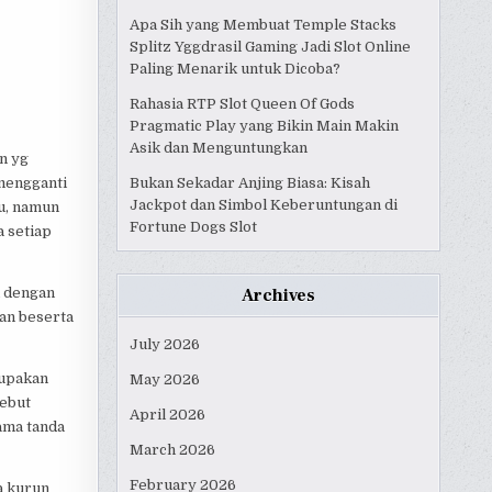
Apa Sih yang Membuat Temple Stacks
Splitz Yggdrasil Gaming Jadi Slot Online
Paling Menarik untuk Dicoba?
Rahasia RTP Slot Queen Of Gods
Pragmatic Play yang Bikin Main Makin
Asik dan Menguntungkan
n yg
mengganti
Bukan Sekadar Anjing Biasa: Kisah
Jackpot dan Simbol Keberuntungan di
tu, namun
Fortune Dogs Slot
 setiap
l dengan
Archives
an beserta
July 2026
rupakan
May 2026
sebut
April 2026
ama tanda
March 2026
February 2026
a kurun