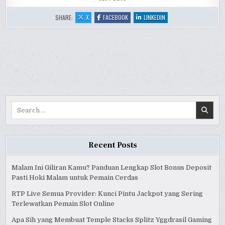
:
:
:
SHARE:
X
FACEBOOK
LINKEDIN
GIRLS
GIRLS
GIRLS
WITH
WITH
WITH
GUNS
GUNS
GUNS
II
II
II
SLOT
SLOT
SLOT
ONLINE
ONLINE
ONLINE
REVIEW
REVIEW
REVIEW
Search
for:
Recent Posts
Malam Ini Giliran Kamu? Panduan Lengkap Slot Bonus Deposit
Pasti Hoki Malam untuk Pemain Cerdas
RTP Live Semua Provider: Kunci Pintu Jackpot yang Sering
Terlewatkan Pemain Slot Online
Apa Sih yang Membuat Temple Stacks Splitz Yggdrasil Gaming