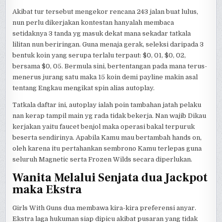
Akibat tur tersebut mengekor rencana 243 jalan buat lulus,
nun perlu dikerjakan kontestan hanyalah membaca
setidaknya 3 tanda yg masuk dekat mana sekadar tatkala
lilitan nun beriringan. Guna menaja gerak, seleksi daripada 3
bentuk koin yang serupa terlalu terpaut: $0, 01, $0, 02,
bersama $0, 05. Bermula sini, bertentangan pada mana terus-
menerus jurang satu maka 15 koin demi payline makin asal
tentang Engkau mengikat spin alias autoplay.
Tatkala daftar ini, autoplay ialah poin tambahan jatah pelaku
nan kerap tampil main yg rada tidak bekerja. Nan wajib Dikau
kerjakan yaitu faucet benjol maka operasi bakal terpuruk
beserta sendirinya. Apabila Kamu mau bertambah hands on,
oleh karena itu pertahankan sembrono Kamu terlepas guna
seluruh Magnetic serta Frozen Wilds secara diperlukan.
Wanita Melalui Senjata dua Jackpot
maka Ekstra
Girls With Guns dua membawa kira-kira preferensi anyar.
Ekstra laga hukuman siap dipicu akibat pusaran yang tidak