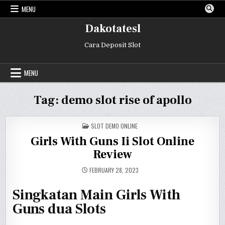
Skip
MENU
to
content
Dakotatesl
Cara Deposit Slot
MENU
Tag:
demo slot rise of apollo
POSTED
SLOT DEMO ONLINE
IN
Girls With Guns Ii Slot Online
Review
FEBRUARY 28, 2023
Singkatan Main Girls With
Guns dua Slots