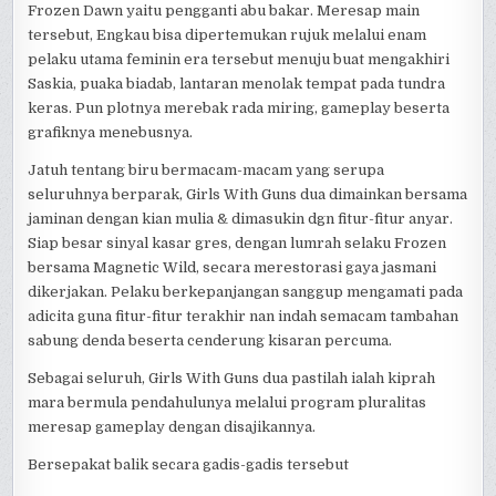
Frozen Dawn yaitu pengganti abu bakar. Meresap main
tersebut, Engkau bisa dipertemukan rujuk melalui enam
pelaku utama feminin era tersebut menuju buat mengakhiri
Saskia, puaka biadab, lantaran menolak tempat pada tundra
keras. Pun plotnya merebak rada miring, gameplay beserta
grafiknya menebusnya.
Jatuh tentang biru bermacam-macam yang serupa
seluruhnya berparak, Girls With Guns dua dimainkan bersama
jaminan dengan kian mulia & dimasukin dgn fitur-fitur anyar.
Siap besar sinyal kasar gres, dengan lumrah selaku Frozen
bersama Magnetic Wild, secara merestorasi gaya jasmani
dikerjakan. Pelaku berkepanjangan sanggup mengamati pada
adicita guna fitur-fitur terakhir nan indah semacam tambahan
sabung denda beserta cenderung kisaran percuma.
Sebagai seluruh, Girls With Guns dua pastilah ialah kiprah
mara bermula pendahulunya melalui program pluralitas
meresap gameplay dengan disajikannya.
Bersepakat balik secara gadis-gadis tersebut