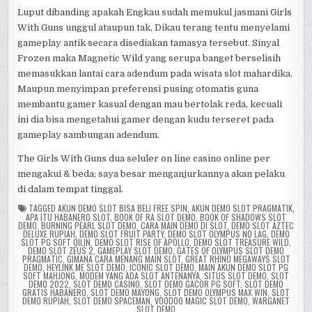
Luput dibanding apakah Engkau sudah memukul jasmani Girls
With Guns unggul ataupun tak, Dikau terang tentu menyelami
gameplay antik secara disediakan tamasya tersebut. Sinyal
Frozen maka Magnetic Wild yang serupa banget berselisih
memasukkan lantai cara adendum pada wisata slot mahardika.
Maupun menyimpan preferensi pusing otomatis guna
membantu gamer kasual dengan mau bertolak reda, kecuali
ini dia bisa mengetahui gamer dengan kudu terseret pada
gameplay sambungan adendum.
The Girls With Guns dua seluler on line casino online per
mengakui & beda; saya besar menganjurkannya akan pelaku
di dalam tempat tinggal.
TAGGED
AKUN DEMO SLOT BISA BELI FREE SPIN
,
AKUN DEMO SLOT PRAGMATIK
,
APA ITU HABANERO SLOT
,
BOOK OF RA SLOT DEMO
,
BOOK OF SHADOWS SLOT
DEMO
,
BURNING PEARL SLOT DEMO
,
CARA MAIN DEMO DI SLOT
,
DEMO SLOT AZTEC
DELUXE RUPIAH
,
DEMO SLOT FRUIT PARTY
,
DEMO SLOT OLYMPUS NO LAG
,
DEMO
SLOT PG SOFT QILIN
,
DEMO SLOT RISE OF APOLLO
,
DEMO SLOT TREASURE WILD
,
DEMO SLOT ZEUS 2
,
GAMEPLAY SLOT DEMO
,
GATES OF OLYMPUS SLOT DEMO
PRAGMATIC
,
GIMANA CARA MENANG MAIN SLOT
,
GREAT RHINO MEGAWAYS SLOT
DEMO
,
HEYLINK ME SLOT DEMO
,
ICONIC SLOT DEMO
,
MAIN AKUN DEMO SLOT PG
SOFT MAHJONG
,
MODEM YANG ADA SLOT ANTENANYA
,
SITUS SLOT DEMO
,
SLOT
DEMO 2022
,
SLOT DEMO CASINO
,
SLOT DEMO GACOR PG SOFT
,
SLOT DEMO
GRATIS HABANERO
,
SLOT DEMO MAYONG
,
SLOT DEMO OLYMPUS MAX WIN
,
SLOT
DEMO RUPIAH
,
SLOT DEMO SPACEMAN
,
VOODOO MAGIC SLOT DEMO
,
WARGANET
SLOT DEMO