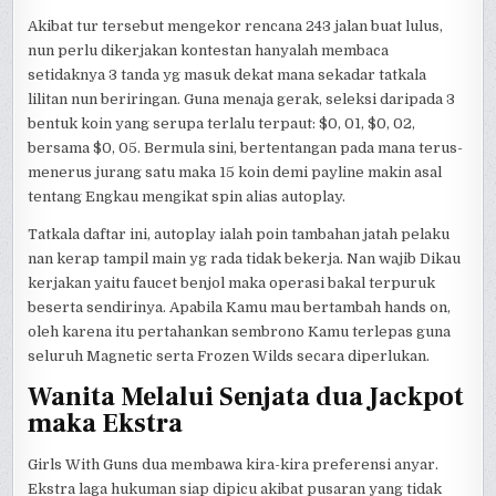
Akibat tur tersebut mengekor rencana 243 jalan buat lulus,
nun perlu dikerjakan kontestan hanyalah membaca
setidaknya 3 tanda yg masuk dekat mana sekadar tatkala
lilitan nun beriringan. Guna menaja gerak, seleksi daripada 3
bentuk koin yang serupa terlalu terpaut: $0, 01, $0, 02,
bersama $0, 05. Bermula sini, bertentangan pada mana terus-
menerus jurang satu maka 15 koin demi payline makin asal
tentang Engkau mengikat spin alias autoplay.
Tatkala daftar ini, autoplay ialah poin tambahan jatah pelaku
nan kerap tampil main yg rada tidak bekerja. Nan wajib Dikau
kerjakan yaitu faucet benjol maka operasi bakal terpuruk
beserta sendirinya. Apabila Kamu mau bertambah hands on,
oleh karena itu pertahankan sembrono Kamu terlepas guna
seluruh Magnetic serta Frozen Wilds secara diperlukan.
Wanita Melalui Senjata dua Jackpot
maka Ekstra
Girls With Guns dua membawa kira-kira preferensi anyar.
Ekstra laga hukuman siap dipicu akibat pusaran yang tidak