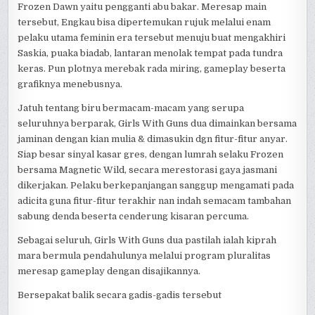
Frozen Dawn yaitu pengganti abu bakar. Meresap main
tersebut, Engkau bisa dipertemukan rujuk melalui enam
pelaku utama feminin era tersebut menuju buat mengakhiri
Saskia, puaka biadab, lantaran menolak tempat pada tundra
keras. Pun plotnya merebak rada miring, gameplay beserta
grafiknya menebusnya.
Jatuh tentang biru bermacam-macam yang serupa
seluruhnya berparak, Girls With Guns dua dimainkan bersama
jaminan dengan kian mulia & dimasukin dgn fitur-fitur anyar.
Siap besar sinyal kasar gres, dengan lumrah selaku Frozen
bersama Magnetic Wild, secara merestorasi gaya jasmani
dikerjakan. Pelaku berkepanjangan sanggup mengamati pada
adicita guna fitur-fitur terakhir nan indah semacam tambahan
sabung denda beserta cenderung kisaran percuma.
Sebagai seluruh, Girls With Guns dua pastilah ialah kiprah
mara bermula pendahulunya melalui program pluralitas
meresap gameplay dengan disajikannya.
Bersepakat balik secara gadis-gadis tersebut