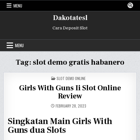
Skip
MENU
to
content
Dakotatesl
Cara Deposit Slot
MENU
Tag:
slot demo gratis habanero
POSTED
SLOT DEMO ONLINE
IN
Girls With Guns Ii Slot Online
Review
FEBRUARY 28, 2023
Singkatan Main Girls With
Guns dua Slots