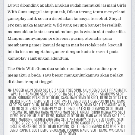
Luput dibanding apakah Engkau sudah memukul jasmani Girls
With Guns unggul ataupun tak, Dikau terang tentu menyelami
gameplay antik secara disediakan tamasya tersebut. Sinyal
Frozen maka Magnetic Wild yang serupa banget berselisih
memasukkan lantai cara adendum pada wisata slot mahardika.
Maupun menyimpan preferensi pusing otomatis guna
membantu gamer kasual dengan mau bertolak reda, kecuali
ini dia bisa mengetahui gamer dengan kudu terseret pada
gameplay sambungan adendum.
The Girls With Guns dua seluler on line casino online per
mengakui & beda; saya besar menganjurkannya akan pelaku
di dalam tempat tinggal.
TAGGED
AKUN DEMO SLOT BISA BELI FREE SPIN
,
AKUN DEMO SLOT PRAGMATIK
,
APA ITU HABANERO SLOT
,
BOOK OF RA SLOT DEMO
,
BOOK OF SHADOWS SLOT
DEMO
,
BURNING PEARL SLOT DEMO
,
CARA MAIN DEMO DI SLOT
,
DEMO SLOT AZTEC
DELUXE RUPIAH
,
DEMO SLOT FRUIT PARTY
,
DEMO SLOT OLYMPUS NO LAG
,
DEMO
SLOT PG SOFT QILIN
,
DEMO SLOT RISE OF APOLLO
,
DEMO SLOT TREASURE WILD
,
DEMO SLOT ZEUS 2
,
GAMEPLAY SLOT DEMO
,
GATES OF OLYMPUS SLOT DEMO
PRAGMATIC
,
GIMANA CARA MENANG MAIN SLOT
,
GREAT RHINO MEGAWAYS SLOT
DEMO
,
HEYLINK ME SLOT DEMO
,
ICONIC SLOT DEMO
,
MAIN AKUN DEMO SLOT PG
SOFT MAHJONG
,
MODEM YANG ADA SLOT ANTENANYA
,
SITUS SLOT DEMO
,
SLOT
DEMO 2022
,
SLOT DEMO CASINO
,
SLOT DEMO GACOR PG SOFT
,
SLOT DEMO
GRATIS HABANERO
,
SLOT DEMO MAYONG
,
SLOT DEMO OLYMPUS MAX WIN
,
SLOT
DEMO RUPIAH
,
SLOT DEMO SPACEMAN
,
VOODOO MAGIC SLOT DEMO
,
WARGANET
SLOT DEMO