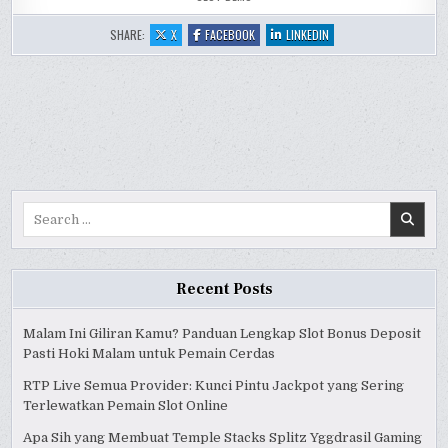
:
:
:
SHARE:
X
FACEBOOK
LINKEDIN
GIRLS
GIRLS
GIRLS
WITH
WITH
WITH
GUNS
GUNS
GUNS
II
II
II
SLOT
SLOT
SLOT
ONLINE
ONLINE
ONLINE
REVIEW
REVIEW
REVIEW
Search
for:
Recent Posts
Malam Ini Giliran Kamu? Panduan Lengkap Slot Bonus Deposit
Pasti Hoki Malam untuk Pemain Cerdas
RTP Live Semua Provider: Kunci Pintu Jackpot yang Sering
Terlewatkan Pemain Slot Online
Apa Sih yang Membuat Temple Stacks Splitz Yggdrasil Gaming