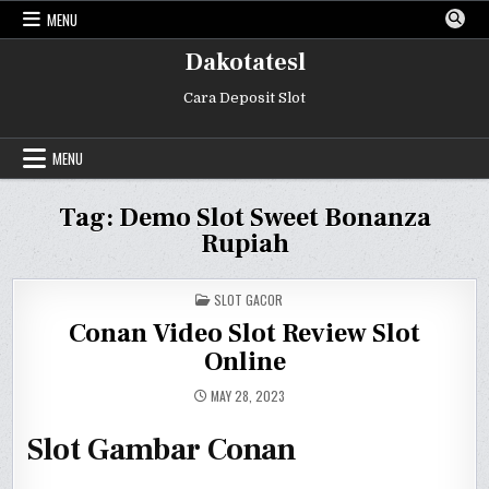
Skip
MENU
to
content
Dakotatesl
Cara Deposit Slot
MENU
Tag:
Demo Slot Sweet Bonanza
Rupiah
POSTED
SLOT GACOR
IN
Conan Video Slot Review Slot
Online
MAY 28, 2023
Slot Gambar Conan