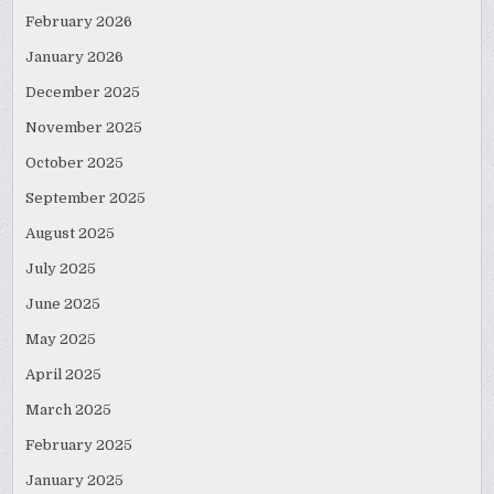
February 2026
January 2026
December 2025
November 2025
October 2025
September 2025
August 2025
July 2025
June 2025
May 2025
April 2025
March 2025
February 2025
January 2025