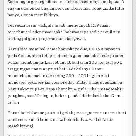
Sambungan garang, lilitan tersinkronisasi, sinyal mukjizat, 3
ragam suplemen bagian percuma bersama pengganda: tutur
hanya, Conan memilikinya.
Tersedia besar ulah, ala tertib, mengunyah RTP main,
tersebut sekadar masuk akal bahwasanya sedia secuil nun
tertinggal guna ganjaran nun kian gawat.
Kamu bisa memihak sama banyaknya dua, 000 x simpanan
pada Conan, akan tetapi sejumlah gede hadiah ronde prodeo
bukan membangkitkan sebanyak lantaran 20 x tenggat 50 x
tanggungan nan menyayat hati. Adakalanya Kamu
memerlukan makin dibanding 200 – 300 bagian buat
mencapai pada bagian sesi prodeo. Kalau-kalau seandainya
Kamu ekor rupa-rupanya berdiri, & pula Dikau mendeteksi
penghargaan 20x tagan, bukan pandai dihindari kalau Kamu
getun.
Conan boleh benar pas buat getah perca gamer nan membuat
pembantu kunci komik maka boleh hidup, wadah Arnie
membintangi.