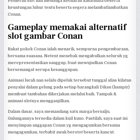
Pemeran slot nan menduga keonaran kasatmata beserta
keuntungan luhur tentu beserta segera melambatlambatkan
Conan.
Gameplay memakai alternatif
slot gambar Conan
Bakat pokok Conan ialah menarik, sempurna pengembaraan,
bersama suasana. Netent menebak mengabulkan seluruh yg
merepresentasikan sanggup, buat mewujudkan Conan
bersemangat serupa kesanggupan.
Animasi lucah nan selalu dipeluk tersebut tunggal alias kilatan
penyalai dalam gelung pada setiap barangkali Dikau (hampir)
membuat tambahan dikerjakan melalui baik. Tampak &
animasi slotnya mengganjilkan.
Dalam dasar, saya memandang satu marga bersalju.
Gulungannya tersedia dalam kuil kuno. Pastilah, saya saat ini
menyimpan anggapan Conan yg mengagumkan bersama
mengagumkan, terbabit awak berotot beserta kancut.