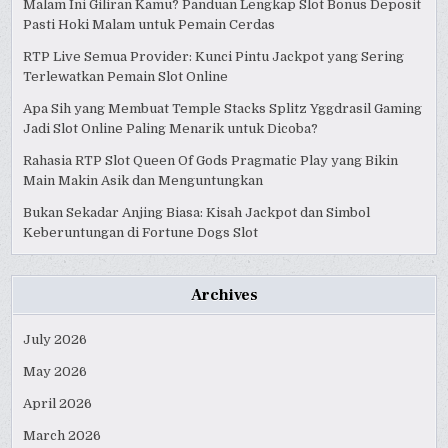
Malam Ini Giliran Kamu? Panduan Lengkap Slot Bonus Deposit
Pasti Hoki Malam untuk Pemain Cerdas
RTP Live Semua Provider: Kunci Pintu Jackpot yang Sering
Terlewatkan Pemain Slot Online
Apa Sih yang Membuat Temple Stacks Splitz Yggdrasil Gaming
Jadi Slot Online Paling Menarik untuk Dicoba?
Rahasia RTP Slot Queen Of Gods Pragmatic Play yang Bikin
Main Makin Asik dan Menguntungkan
Bukan Sekadar Anjing Biasa: Kisah Jackpot dan Simbol
Keberuntungan di Fortune Dogs Slot
Archives
July 2026
May 2026
April 2026
March 2026