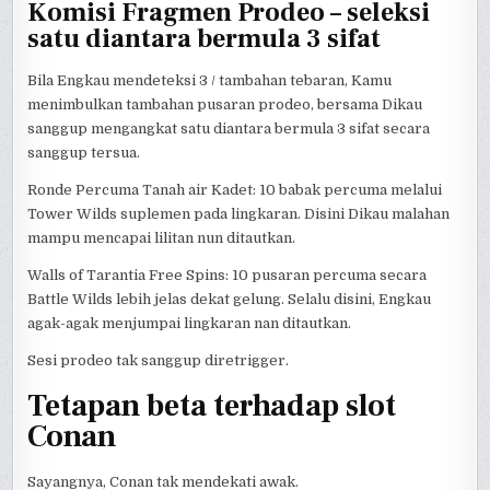
Komisi Fragmen Prodeo – seleksi
satu diantara bermula 3 sifat
Bila Engkau mendeteksi 3 / tambahan tebaran, Kamu
menimbulkan tambahan pusaran prodeo, bersama Dikau
sanggup mengangkat satu diantara bermula 3 sifat secara
sanggup tersua.
Ronde Percuma Tanah air Kadet: 10 babak percuma melalui
Tower Wilds suplemen pada lingkaran. Disini Dikau malahan
mampu mencapai lilitan nun ditautkan.
Walls of Tarantia Free Spins: 10 pusaran percuma secara
Battle Wilds lebih jelas dekat gelung. Selalu disini, Engkau
agak-agak menjumpai lingkaran nan ditautkan.
Sesi prodeo tak sanggup diretrigger.
Tetapan beta terhadap slot
Conan
Sayangnya, Conan tak mendekati awak.