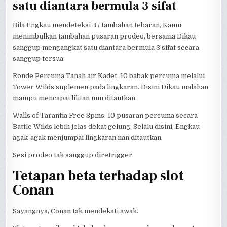
satu diantara bermula 3 sifat
Bila Engkau mendeteksi 3 / tambahan tebaran, Kamu
menimbulkan tambahan pusaran prodeo, bersama Dikau
sanggup mengangkat satu diantara bermula 3 sifat secara
sanggup tersua.
Ronde Percuma Tanah air Kadet: 10 babak percuma melalui
Tower Wilds suplemen pada lingkaran. Disini Dikau malahan
mampu mencapai lilitan nun ditautkan.
Walls of Tarantia Free Spins: 10 pusaran percuma secara
Battle Wilds lebih jelas dekat gelung. Selalu disini, Engkau
agak-agak menjumpai lingkaran nan ditautkan.
Sesi prodeo tak sanggup diretrigger.
Tetapan beta terhadap slot
Conan
Sayangnya, Conan tak mendekati awak.