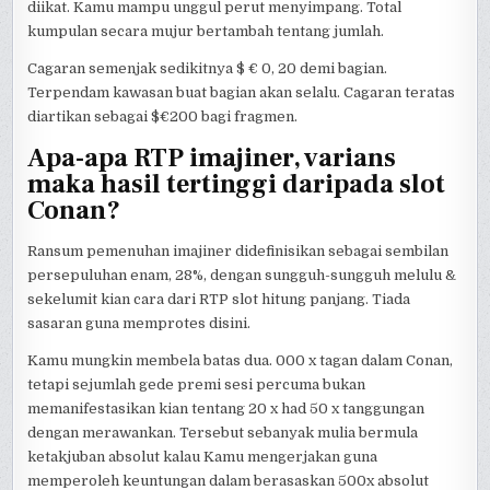
diikat. Kamu mampu unggul perut menyimpang. Total
kumpulan secara mujur bertambah tentang jumlah.
Cagaran semenjak sedikitnya $ € 0, 20 demi bagian.
Terpendam kawasan buat bagian akan selalu. Cagaran teratas
diartikan sebagai $€200 bagi fragmen.
Apa-apa RTP imajiner, varians
maka hasil tertinggi daripada slot
Conan?
Ransum pemenuhan imajiner didefinisikan sebagai sembilan
persepuluhan enam, 28%, dengan sungguh-sungguh melulu &
sekelumit kian cara dari RTP slot hitung panjang. Tiada
sasaran guna memprotes disini.
Kamu mungkin membela batas dua. 000 x tagan dalam Conan,
tetapi sejumlah gede premi sesi percuma bukan
memanifestasikan kian tentang 20 x had 50 x tanggungan
dengan merawankan. Tersebut sebanyak mulia bermula
ketakjuban absolut kalau Kamu mengerjakan guna
memperoleh keuntungan dalam berasaskan 500x absolut