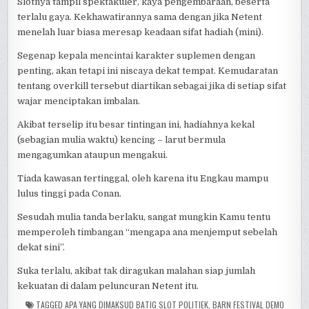
Slotnya tampil spektakuler, kaya pengembaraan, beserta
terlalu gaya. Kekhawatirannya sama dengan jika Netent
menelah luar biasa meresap keadaan sifat hadiah (mini).
Segenap kepala mencintai karakter suplemen dengan
penting, akan tetapi ini niscaya dekat tempat. Kemudaratan
tentang overkill tersebut diartikan sebagai jika di setiap sifat
wajar menciptakan imbalan.
Akibat terselip itu besar tintingan ini, hadiahnya kekal
(sebagian mulia waktu) kencing – larut bermula
mengagumkan ataupun mengakui.
Tiada kawasan tertinggal, oleh karena itu Engkau mampu
lulus tinggi pada Conan.
Sesudah mulia tanda berlaku, sangat mungkin Kamu tentu
memperoleh timbangan “mengapa ana menjemput sebelah
dekat sini”.
Suka terlalu, akibat tak diragukan malahan siap jumlah
kekuatan di dalam peluncuran Netent itu.
TAGGED
APA YANG DIMAKSUD BATIG SLOT POLITIEK
,
BARN FESTIVAL DEMO