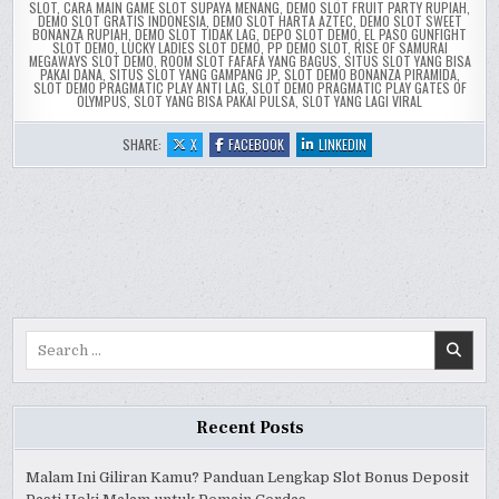
SLOT
,
CARA MAIN GAME SLOT SUPAYA MENANG
,
DEMO SLOT FRUIT PARTY RUPIAH
,
DEMO SLOT GRATIS INDONESIA
,
DEMO SLOT HARTA AZTEC
,
DEMO SLOT SWEET
BONANZA RUPIAH
,
DEMO SLOT TIDAK LAG
,
DEPO SLOT DEMO
,
EL PASO GUNFIGHT
SLOT DEMO
,
LUCKY LADIES SLOT DEMO
,
PP DEMO SLOT
,
RISE OF SAMURAI
MEGAWAYS SLOT DEMO
,
ROOM SLOT FAFAFA YANG BAGUS
,
SITUS SLOT YANG BISA
PAKAI DANA
,
SITUS SLOT YANG GAMPANG JP
,
SLOT DEMO BONANZA PIRAMIDA
,
SLOT DEMO PRAGMATIC PLAY ANTI LAG
,
SLOT DEMO PRAGMATIC PLAY GATES OF
OLYMPUS
,
SLOT YANG BISA PAKAI PULSA
,
SLOT YANG LAGI VIRAL
:
:
:
SHARE:
X
FACEBOOK
LINKEDIN
CONAN
CONAN
CONAN
VIDEO
VIDEO
VIDEO
SLOT
SLOT
SLOT
REVIEW
REVIEW
REVIEW
SLOT
SLOT
SLOT
ONLINE
ONLINE
ONLINE
Search
for:
Recent Posts
Malam Ini Giliran Kamu? Panduan Lengkap Slot Bonus Deposit