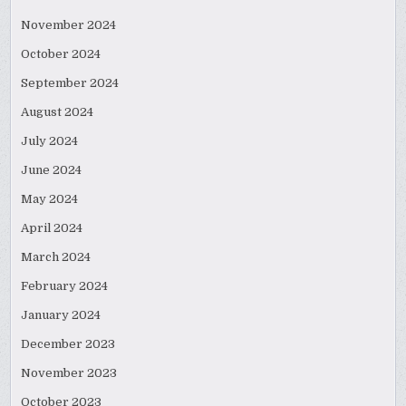
November 2024
October 2024
September 2024
August 2024
July 2024
June 2024
May 2024
April 2024
March 2024
February 2024
January 2024
December 2023
November 2023
October 2023