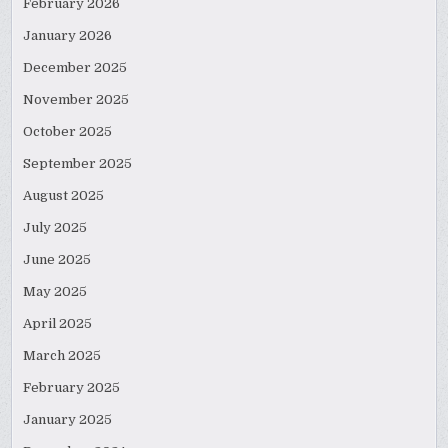
February 2026
January 2026
December 2025
November 2025
October 2025
September 2025
August 2025
July 2025
June 2025
May 2025
April 2025
March 2025
February 2025
January 2025