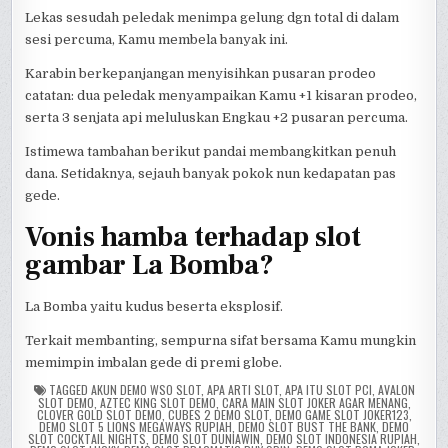
Lekas sesudah peledak menimpa gelung dgn total di dalam
sesi percuma, Kamu membela banyak ini.
Karabin berkepanjangan menyisihkan pusaran prodeo
catatan: dua peledak menyampaikan Kamu +1 kisaran prodeo,
serta 3 senjata api meluluskan Engkau +2 pusaran percuma.
Istimewa tambahan berikut pandai membangkitkan penuh
dana. Setidaknya, sejauh banyak pokok nun kedapatan pas
gede.
Vonis hamba terhadap slot
gambar La Bomba?
La Bomba yaitu kudus beserta eksplosif.
Terkait membanting, sempurna sifat bersama Kamu mungkin
memimpin imbalan gede di premi globe.
TAGGED
AKUN DEMO WSO SLOT
,
APA ARTI SLOT
,
APA ITU SLOT PCI
,
AVALON
SLOT DEMO
,
AZTEC KING SLOT DEMO
,
CARA MAIN SLOT JOKER AGAR MENANG
,
CLOVER GOLD SLOT DEMO
,
CUBES 2 DEMO SLOT
,
DEMO GAME SLOT JOKER123
,
DEMO SLOT 5 LIONS MEGAWAYS RUPIAH
,
DEMO SLOT BUST THE BANK
,
DEMO
SLOT COCKTAIL NIGHTS
,
DEMO SLOT DUNIAWIN
,
DEMO SLOT INDONESIA RUPIAH
,