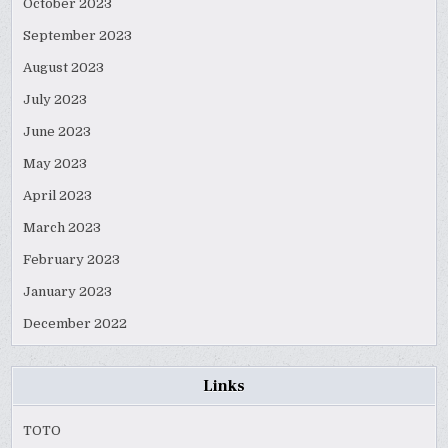
October 2023
September 2023
August 2023
July 2023
June 2023
May 2023
April 2023
March 2023
February 2023
January 2023
December 2022
Links
TOTO