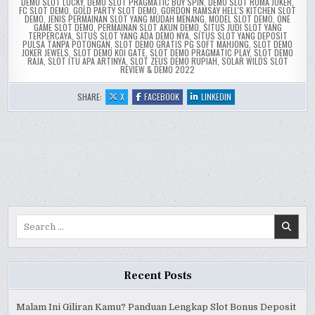
DEMO SLOT LUCKY
,
DEMO SLOT PRAGMATIC BUY SPIN
,
DEMO SLOT ROMA JOKER
,
FC SLOT DEMO
,
GOLD PARTY SLOT DEMO
,
GORDON RAMSAY HELL'S KITCHEN SLOT
DEMO
,
JENIS PERMAINAN SLOT YANG MUDAH MENANG
,
MODEL SLOT DEMO
,
ONE
GAME SLOT DEMO
,
PERMAINAN SLOT AKUN DEMO
,
SITUS JUDI SLOT YANG
TERPERCAYA
,
SITUS SLOT YANG ADA DEMO NYA
,
SITUS SLOT YANG DEPOSIT
PULSA TANPA POTONGAN
,
SLOT DEMO GRATIS PG SOFT MAHJONG
,
SLOT DEMO
JOKER JEWELS
,
SLOT DEMO KOI GATE
,
SLOT DEMO PRAGMATIC PLAY
,
SLOT DEMO
RAJA
,
SLOT ITU APA ARTINYA
,
SLOT ZEUS DEMO RUPIAH
,
SOLAR WILDS SLOT
REVIEW & DEMO 2022
:
:
:
SHARE:
X
FACEBOOK
LINKEDIN
LA
LA
LA
BOMBA
BOMBA
BOMBA
NEXTGEN
NEXTGEN
NEXTGEN
SLOT
SLOT
SLOT
ONLINE
ONLINE
ONLINE
REVIEW
REVIEW
REVIEW
Search
for:
Recent Posts
Malam Ini Giliran Kamu? Panduan Lengkap Slot Bonus Deposit