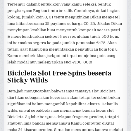
Terjemur dalam bentuk koin yang kamu seleksi, bentuk
penghargaan Engkau tentu beralih. Contohnya, dekat bagian
kolong, jumlah koin 0, 01 tentu mengizinkan Dikau menyetel
lima lilitan bersama 25 paylines seharga €0, 25. Jikalau Dikau
menyimpan keahlian buat menyentuh komposit secara pasti
& menelungkupkan jackpot 4 persepuluhan tujuh. 500 koin,
ini bermakna segera ke pada jumlah penunaian €475. Akan
tetapi, saat Kamu bisa menuntaskan pengukuran koin top 5,
Kamu membelokkan jackpot ini tepat menjelma poin uang
lelah modal nun melenyapkan suci €190, 000!
Bicicleta Slot Free Spins beserta
Sticky Wilds
Beta jadi mengucapkan bahwasanya tamasya slot Bicicleta
diartikan sebagai akan keceriaan akan tetapi tersebut bukan
signifikan ini belum mengambil kapabilitas ekstra. Dekat lis
wilds, sinyal sepakbola mau memancing bagian lepas slot
Bicicleta. 3 globe berguna delapan fragmen prodeo, tetapi 4
ataupun lima pandai mengganggu Kamu computer digital
maka 24 kisaran prodeo. Sepadan menguntungkannya melalui