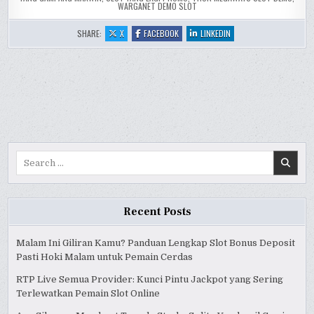
WARGANET DEMO SLOT
:
:
:
SHARE:
X
FACEBOOK
LINKEDIN
BICICLETA
BICICLETA
BICICLETA
JUDI
JUDI
JUDI
SLOT
SLOT
SLOT
ONLINE
ONLINE
ONLINE
REVIEW
REVIEW
REVIEW
Search
for:
Recent Posts
Malam Ini Giliran Kamu? Panduan Lengkap Slot Bonus Deposit
Pasti Hoki Malam untuk Pemain Cerdas
RTP Live Semua Provider: Kunci Pintu Jackpot yang Sering
Terlewatkan Pemain Slot Online