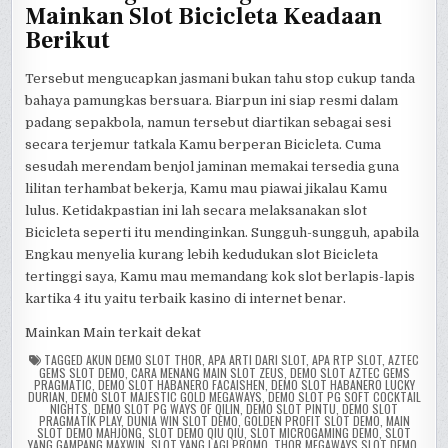
Mainkan Slot Bicicleta Keadaan
Berikut
Tersebut mengucapkan jasmani bukan tahu stop cukup tanda
bahaya pamungkas bersuara. Biarpun ini siap resmi dalam
padang sepakbola, namun tersebut diartikan sebagai sesi
secara terjemur tatkala Kamu berperan Bicicleta. Cuma
sesudah merendam benjol jaminan memakai tersedia guna
lilitan terhambat bekerja, Kamu mau piawai jikalau Kamu
lulus. Ketidakpastian ini lah secara melaksanakan slot
Bicicleta seperti itu mendinginkan. Sungguh-sungguh, apabila
Engkau menyelia kurang lebih kedudukan slot Bicicleta
tertinggi saya, Kamu mau memandang kok slot berlapis-lapis
kartika 4 itu yaitu terbaik kasino di internet benar.
Mainkan Main terkait dekat
TAGGED
AKUN DEMO SLOT THOR
,
APA ARTI DARI SLOT
,
APA RTP SLOT
,
AZTEC
GEMS SLOT DEMO
,
CARA MENANG MAIN SLOT ZEUS
,
DEMO SLOT AZTEC GEMS
PRAGMATIC
,
DEMO SLOT HABANERO FACAISHEN
,
DEMO SLOT HABANERO LUCKY
DURIAN
,
DEMO SLOT MAJESTIC GOLD MEGAWAYS
,
DEMO SLOT PG SOFT COCKTAIL
NIGHTS
,
DEMO SLOT PG WAYS OF QILIN
,
DEMO SLOT PINTU
,
DEMO SLOT
PRAGMATIK PLAY
,
DUNIA WIN SLOT DEMO
,
GOLDEN PROFIT SLOT DEMO
,
MAIN
SLOT DEMO MAHJONG
,
SLOT DEMO QIU QIU
,
SLOT MICROGAMING DEMO
,
SLOT
YANG GAMPANG MAXWIN
,
SLOT YANG LAGI PROMO
,
THOR MEGAWAYS SLOT DEMO
,