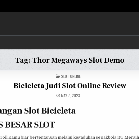
Tag:
Thor Megaways Slot Demo
POSTED
SLOT ONLINE
IN
Bicicleta Judi Slot Online Review
MAY 7, 2023
ngan Slot Bicicleta
S BESAR SLOT
roll Kamu biar bertentangan melalui kegaduhan sepakbola itu. Meraih