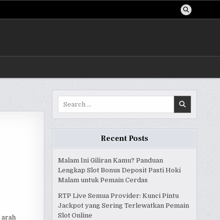
Search
for:
Recent Posts
Malam Ini Giliran Kamu? Panduan
Lengkap Slot Bonus Deposit Pasti Hoki
Malam untuk Pemain Cerdas
RTP Live Semua Provider: Kunci Pintu
Jackpot yang Sering Terlewatkan Pemain
Slot Online
 arah