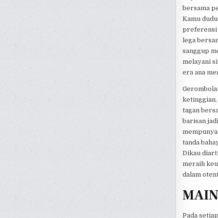
bersama pen
Kamu duduk
preferensi 
lega bersa
sanggup me
melayani si
era ana mem
Gerombolan
ketinggian
tagan bers
barisan jad
mempunyai 
tanda baha
Dikau diart
meraih keu
dalam otent
MAIN
Pada setia