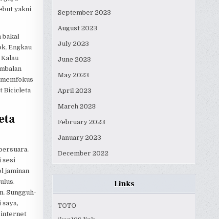
ebut yakni
September 2023
August 2023
 bakal
July 2023
ok, Engkau
 Kalau
June 2023
imbalan
May 2023
u memfokus
 Bicicleta
April 2023
March 2023
eta
February 2023
January 2023
bersuara.
December 2022
 sesi
l jaminan
ulus.
Links
an. Sungguh-
 saya,
TOTO
 internet