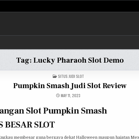
Tag:
Lucky Pharaoh Slot Demo
POSTED
SITUS JUDI SLOT
IN
Pumpkin Smash Judi Slot Review
MAY 11, 2023
angan Slot Pumpkin Smash
S BESAR SLOT
Engkau membesar guna bergaya dekat Halloween maupun hajatan Mex