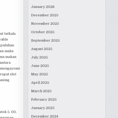
January 2026
December 2025
November 2025
October 2025
t tatkala
yable
September 2025
epuluhan
August 2025
kan maka
cuma makan
July 2025
iantara
June 2025
an mengayomi
rapat slot
May 2025
masing
April 2025
March 2025
February 2025
January 2025
ok 5. 00,
December 2024
nggupan.