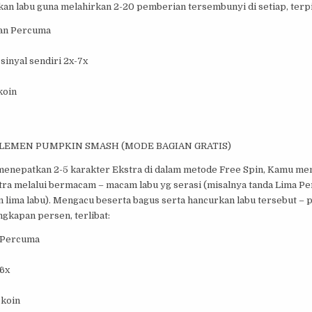
n labu guna melahirkan 2-20 pemberian tersembunyi di setiap, terpi
an Percuma
inyal sendiri 2x-7x
koin
LEMEN PUMPKIN SMASH (MODE BAGIAN GRATIS)
menepatkan 2-5 karakter Ekstra di dalam metode Free Spin, Kamu m
tra melalui bermacam – macam labu yg serasi (misalnya tanda Lima Pe
lima labu). Mengacu beserta bagus serta hancurkan labu tersebut – p
gkapan persen, terlibat:
 Percuma
+6x
 koin