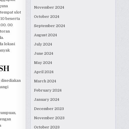
 guna
November 2024
tempat slot
October 2024
 10 beserta
100. 00
September 2024
etoran
August 2024
a.
a lokasi
July 2024
anyak
June 2024
May 2024
SH
April 2024
 disediakan
March 2024
uangi
February 2024
January 2024
December 2023
tumpuan,
November 2023
dengan
a
October 2023