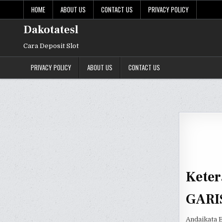
Skip
HOME
ABOUT US
CONTACT US
PRIVACY POLICY
to
content
Dakotatesl
Cara Deposit Slot
PRIVACY POLICY
ABOUT US
CONTACT US
Keter
GARI
Andaikata 