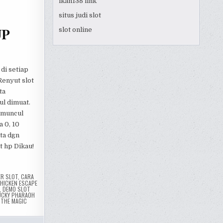
ikan138 link
situs judi slot
UP
slot online
di setiap
enyut slot
ta
l dimuat.
 muncul
 0, 10
ta dgn
 hp Dikau!
ER SLOT
,
CARA
HICKEN ESCAPE
,
DEMO SLOT
UCKY PHARAOH
,
THE MAGIC