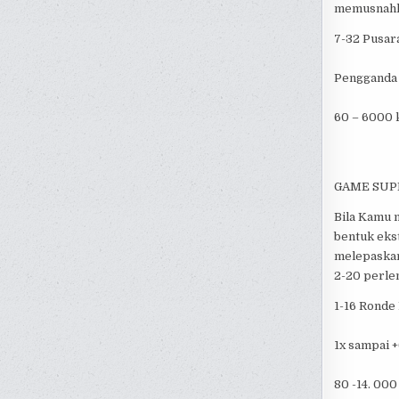
memusnahka
7-32 Pusar
Pengganda s
60 – 6000 
GAME SUP
Bila Kamu 
bentuk eks
melepaskan 
2-20 perlen
1-16 Ronde
1x sampai 
80 -14. 000