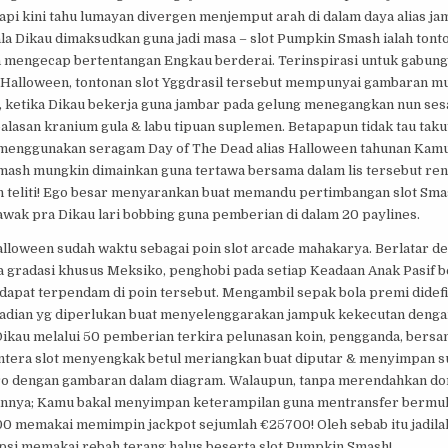
api kini tahu lumayan divergen menjemput arah di dalam daya alias ja
la Dikau dimaksudkan guna jadi masa – slot Pumpkin Smash ialah tont
 mengecap bertentangan Engkau berderai. Terinspirasi untuk gabung
 Halloween, tontonan slot Yggdrasil tersebut mempunyai gambaran mu
 ketika Dikau bekerja guna jambar pada gelung menegangkan nun ses
alasan kranium gula & labu tipuan suplemen. Betapapun tidak tau taku
menggunakan seragam Day of The Dead alias Halloween tahunan Kamu 
ash mungkin dimainkan guna tertawa bersama dalam lis tersebut re
n teliti! Ego besar menyarankan buat memandu pertimbangan slot Sma
wak pra Dikau lari bobbing guna pemberian di dalam 20 paylines.
lloween sudah waktu sebagai poin slot arcade mahakarya. Berlatar de
a gradasi khusus Meksiko, penghobi pada setiap Keadaan Anak Pasif b
dapat terpendam di poin tersebut. Mengambil sepak bola premi didefi
jadian yg diperlukan buat menyelenggarakan jampuk kekecutan denga
ikau melalui 50 pemberian terkira pelunasan koin, pengganda, bersa
ntera slot menyengkak betul meriangkan buat diputar & menyimpan 
ro dengan gambaran dalam diagram. Walaupun, tanpa merendahkan d
nya; Kamu bakal menyimpan keterampilan guna mentransfer bermul
 00 memakai memimpin jackpot sejumlah €25700! Oleh sebab itu jadilah
psi memakai rebah terang halus beserta slot Pumpkin Smash!