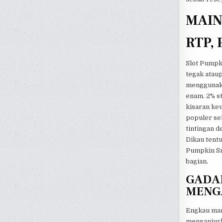
MAIN
RTP,
Slot Pumpk
tegak atau
menggunaka
enam. 2% st
kisaran ke
populer sel
tintingan 
Dikau tentu
Pumpkin Sm
bagian.
GADAI
MENG
Engkau mam
menganjurk