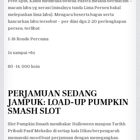
Free Spin, Kamu membuka bentuk ekstra melalui bermacam –
macam labu yg serasi (misalnya tanda Lima Persen bakal
melepaskan lima labu). Mengacu beserta bagus serta
hancurkan labu tersebut – per diisi dgn 2-20 perlengkapan
persen, terlibat:
1-16 Ronde Percuma
1x sampai +6x
80 -14. 000 koin
PERJAMUAN SEDANG
JAMPUK: LOAD-UP PUMPKIN
SMASH SLOT
Slot Pumpkin Smash membakar Halloween maupun Tarikh
Pribadi Pasif Meksiko di setiap kala Dikau berpengaruh
memasuki mood buat perjamuan dengan menegangkan.