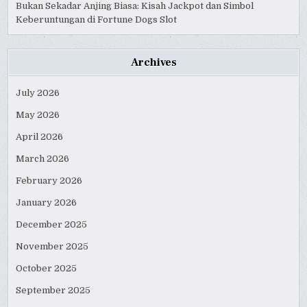
Bukan Sekadar Anjing Biasa: Kisah Jackpot dan Simbol
Keberuntungan di Fortune Dogs Slot
Archives
July 2026
May 2026
April 2026
March 2026
February 2026
January 2026
December 2025
November 2025
October 2025
September 2025