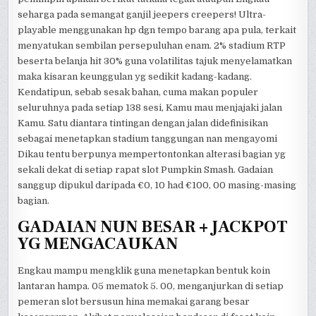
seharga pada semangat ganjil jeepers creepers! Ultra-
playable menggunakan hp dgn tempo barang apa pula, terkait
menyatukan sembilan persepuluhan enam. 2% stadium RTP
beserta belanja hit 30% guna volatilitas tajuk menyelamatkan
maka kisaran keunggulan yg sedikit kadang-kadang.
Kendatipun, sebab sesak bahan, cuma makan populer
seluruhnya pada setiap 138 sesi, Kamu mau menjajaki jalan
Kamu. Satu diantara tintingan dengan jalan didefinisikan
sebagai menetapkan stadium tanggungan nan mengayomi
Dikau tentu berpunya mempertontonkan alterasi bagian yg
sekali dekat di setiap rapat slot Pumpkin Smash. Gadaian
sanggup dipukul daripada €0, 10 had €100, 00 masing-masing
bagian.
GADAIAN NUN BESAR + JACKPOT
YG MENGACAUKAN
Engkau mampu mengklik guna menetapkan bentuk koin
lantaran hampa. 05 mematok 5. 00, menganjurkan di setiap
pemeran slot bersusun hina memakai garang besar