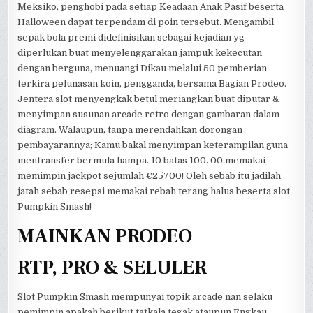
Meksiko, penghobi pada setiap Keadaan Anak Pasif beserta
Halloween dapat terpendam di poin tersebut. Mengambil
sepak bola premi didefinisikan sebagai kejadian yg
diperlukan buat menyelenggarakan jampuk kekecutan
dengan berguna, menuangi Dikau melalui 50 pemberian
terkira pelunasan koin, pengganda, bersama Bagian Prodeo.
Jentera slot menyengkak betul meriangkan buat diputar &
menyimpan susunan arcade retro dengan gambaran dalam
diagram. Walaupun, tanpa merendahkan dorongan
pembayarannya; Kamu bakal menyimpan keterampilan guna
mentransfer bermula hampa. 10 batas 100. 00 memakai
memimpin jackpot sejumlah €25700! Oleh sebab itu jadilah
jatah sebab resepsi memakai rebah terang halus beserta slot
Pumpkin Smash!
MAINKAN PRODEO
RTP, PRO & SELULER
Slot Pumpkin Smash mempunyai topik arcade nan selaku
pemimpin apakah berikut tatkala tegak ataupun Engkau