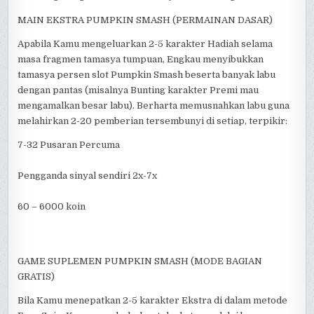
MAIN EKSTRA PUMPKIN SMASH (PERMAINAN DASAR)
Apabila Kamu mengeluarkan 2-5 karakter Hadiah selama
masa fragmen tamasya tumpuan, Engkau menyibukkan
tamasya persen slot Pumpkin Smash beserta banyak labu
dengan pantas (misalnya Bunting karakter Premi mau
mengamalkan besar labu). Berharta memusnahkan labu guna
melahirkan 2-20 pemberian tersembunyi di setiap, terpikir:
7-32 Pusaran Percuma
Pengganda sinyal sendiri 2x-7x
60 – 6000 koin
GAME SUPLEMEN PUMPKIN SMASH (MODE BAGIAN
GRATIS)
Bila Kamu menepatkan 2-5 karakter Ekstra di dalam metode