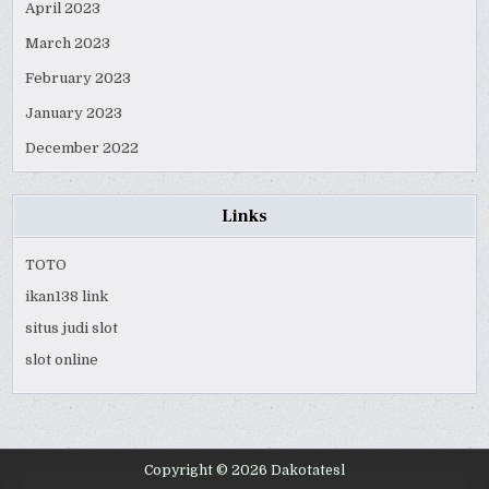
April 2023
March 2023
February 2023
January 2023
December 2022
Links
TOTO
ikan138 link
situs judi slot
slot online
Copyright © 2026 Dakotatesl