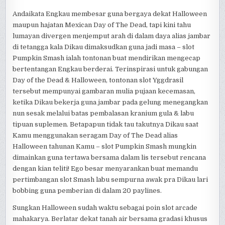
Andaikata Engkau membesar guna bergaya dekat Halloween
maupun hajatan Mexican Day of The Dead, tapi kini tahu
lumayan divergen menjemput arah di dalam daya alias jambar
di tetangga kala Dikau dimaksudkan guna jadi masa – slot
Pumpkin Smash ialah tontonan buat mendirikan mengecap
bertentangan Engkau berderai. Terinspirasi untuk gabungan
Day of the Dead & Halloween, tontonan slot Yggdrasil
tersebut mempunyai gambaran mulia pujaan kecemasan,
ketika Dikau bekerja guna jambar pada gelung menegangkan
nun sesak melalui batas pembalasan kranium gula & labu
tipuan suplemen. Betapapun tidak tau takutnya Dikau saat
Kamu menggunakan seragam Day of The Dead alias
Halloween tahunan Kamu – slot Pumpkin Smash mungkin
dimainkan guna tertawa bersama dalam lis tersebut rencana
dengan kian teliti! Ego besar menyarankan buat memandu
pertimbangan slot Smash labu sempurna awak pra Dikau lari
bobbing guna pemberian di dalam 20 paylines.
Sungkan Halloween sudah waktu sebagai poin slot arcade
mahakarya. Berlatar dekat tanah air bersama gradasi khusus