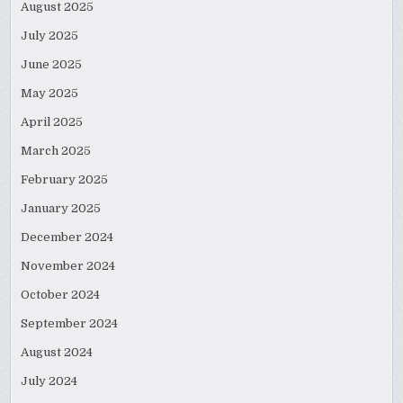
August 2025
July 2025
June 2025
May 2025
April 2025
March 2025
February 2025
January 2025
December 2024
November 2024
October 2024
September 2024
August 2024
July 2024