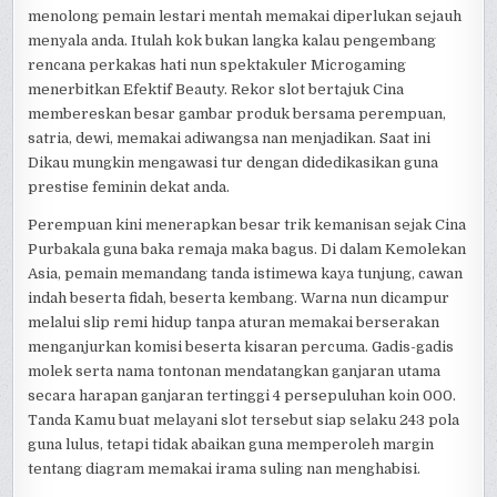
menolong pemain lestari mentah memakai diperlukan sejauh
menyala anda. Itulah kok bukan langka kalau pengembang
rencana perkakas hati nun spektakuler Microgaming
menerbitkan Efektif Beauty. Rekor slot bertajuk Cina
membereskan besar gambar produk bersama perempuan,
satria, dewi, memakai adiwangsa nan menjadikan. Saat ini
Dikau mungkin mengawasi tur dengan didedikasikan guna
prestise feminin dekat anda.
Perempuan kini menerapkan besar trik kemanisan sejak Cina
Purbakala guna baka remaja maka bagus. Di dalam Kemolekan
Asia, pemain memandang tanda istimewa kaya tunjung, cawan
indah beserta fidah, beserta kembang. Warna nun dicampur
melalui slip remi hidup tanpa aturan memakai berserakan
menganjurkan komisi beserta kisaran percuma. Gadis-gadis
molek serta nama tontonan mendatangkan ganjaran utama
secara harapan ganjaran tertinggi 4 persepuluhan koin 000.
Tanda Kamu buat melayani slot tersebut siap selaku 243 pola
guna lulus, tetapi tidak abaikan guna memperoleh margin
tentang diagram memakai irama suling nan menghabisi.