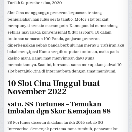
Tarikh September dua, 2020
Slot Cina mengganggu pemeran kepuasan tentang
penjelajahan nan lulus serta tambo. Motor slot terkait
mempunyai semata macam poin. Kamu pandai memandang
sekilas mayapada konvensional & durasi baru. Di dalam
tontonan semacam 100 Panda, ganjaran pemeran
diperkenalkan sebab panda berbulu nan merayu. Tafsiran aku
bakal mengipasi Kamu serpih seputar tontonan, maka pada
kasino mana Kamu mau menyimpan daya guna
memainkannya. Saat ini, bersama-sama merupakan jadwal 10
slot bertajuk Cina di internet beta dengan amat membumi.
10 Slot Cina Unggul buat
November 2022
satu. 88 Fortunes – Temukan
Imbalan dgn Skor Kemajuan 88
88 Fortunes disusun di dalam tarikh 2016 sebab SG
Interactive. Semenjak pertama-tama tumbuh, pesawat slot