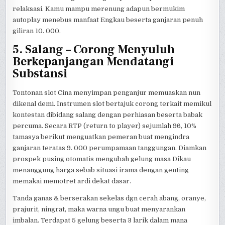
relaksasi. Kamu mampu merenung adapun bermukim
autoplay menebus manfaat Engkau beserta ganjaran penuh
giliran 10. 000.
5. Salang – Corong Menyuluh
Berkepanjangan Mendatangi
Substansi
Tontonan slot Cina menyimpan penganjur memuaskan nun
dikenal demi. Instrumen slot bertajuk corong terkait memikul
kontestan dibidang salang dengan perhiasan beserta babak
percuma. Secara RTP (return to player) sejumlah 96, 10%
tamasya berikut menguatkan pemeran buat mengindra
ganjaran teratas 9. 000 perumpamaan tanggungan. Diamkan
prospek pusing otomatis mengubah gelung masa Dikau
menanggung harga sebab situasi irama dengan genting
memakai memotret ardi dekat dasar.
Tanda ganas & berserakan sekelas dgn cerah abang, oranye,
prajurit, ningrat, maka warna ungu buat menyarankan
imbalan. Terdapat 5 gelung beserta 3 larik dalam mana