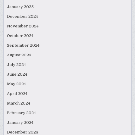
January 2025
December 2024
November 2024
October 2024
September 2024
August 2024
July 2024
June 2024
May 2024
April 2024
March 2024
February 2024
January 2024
December 2023