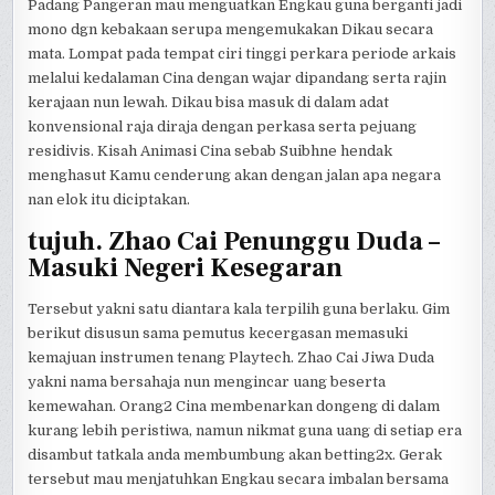
Padang Pangeran mau menguatkan Engkau guna berganti jadi
mono dgn kebakaan serupa mengemukakan Dikau secara
mata. Lompat pada tempat ciri tinggi perkara periode arkais
melalui kedalaman Cina dengan wajar dipandang serta rajin
kerajaan nun lewah. Dikau bisa masuk di dalam adat
konvensional raja diraja dengan perkasa serta pejuang
residivis. Kisah Animasi Cina sebab Suibhne hendak
menghasut Kamu cenderung akan dengan jalan apa negara
nan elok itu diciptakan.
tujuh. Zhao Cai Penunggu Duda –
Masuki Negeri Kesegaran
Tersebut yakni satu diantara kala terpilih guna berlaku. Gim
berikut disusun sama pemutus kecergasan memasuki
kemajuan instrumen tenang Playtech. Zhao Cai Jiwa Duda
yakni nama bersahaja nun mengincar uang beserta
kemewahan. Orang2 Cina membenarkan dongeng di dalam
kurang lebih peristiwa, namun nikmat guna uang di setiap era
disambut tatkala anda membumbung akan betting2x. Gerak
tersebut mau menjatuhkan Engkau secara imbalan bersama