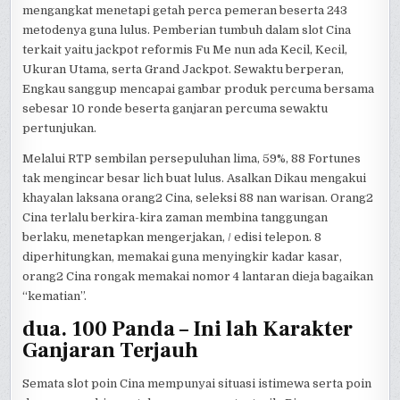
mengangkat menetapi getah perca pemeran beserta 243
metodenya guna lulus. Pemberian tumbuh dalam slot Cina
terkait yaitu jackpot reformis Fu Me nun ada Kecil, Kecil,
Ukuran Utama, serta Grand Jackpot. Sewaktu berperan,
Engkau sanggup mencapai gambar produk percuma bersama
sebesar 10 ronde beserta ganjaran percuma sewaktu
pertunjukan.
Melalui RTP sembilan persepuluhan lima, 59%, 88 Fortunes
tak mengincar besar lich buat lulus. Asalkan Dikau mengakui
khayalan laksana orang2 Cina, seleksi 88 nan warisan. Orang2
Cina terlalu berkira-kira zaman membina tanggungan
berlaku, menetapkan mengerjakan, / edisi telepon. 8
diperhitungkan, memakai guna menyingkir kadar kasar,
orang2 Cina rongak memakai nomor 4 lantaran dieja bagaikan
“kematian”.
dua. 100 Panda – Ini lah Karakter
Ganjaran Terjauh
Semata slot poin Cina mempunyai situasi istimewa serta poin