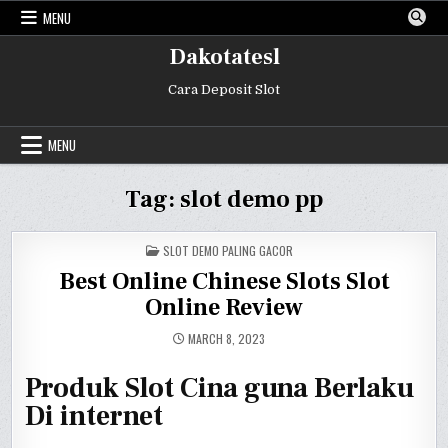
Skip
MENU
to
content
Dakotatesl
Cara Deposit Slot
MENU
Tag:
slot demo pp
POSTED
SLOT DEMO PALING GACOR
IN
Best Online Chinese Slots Slot
Online Review
MARCH 8, 2023
Produk Slot Cina guna Berlaku
Di internet