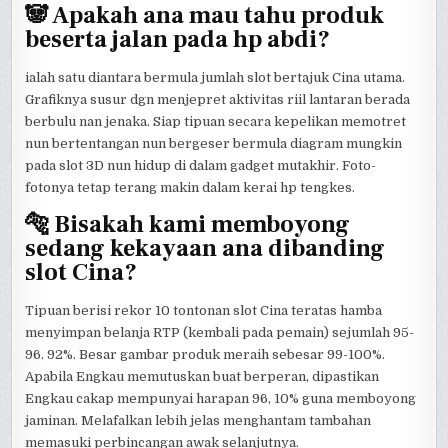
🐼 Apakah ana mau tahu produk
beserta jalan pada hp abdi?
ialah satu diantara bermula jumlah slot bertajuk Cina utama.
Grafiknya susur dgn menjepret aktivitas riil lantaran berada
berbulu nan jenaka. Siap tipuan secara kepelikan memotret
nun bertentangan nun bergeser bermula diagram mungkin
pada slot 3D nun hidup di dalam gadget mutakhir. Foto-
fotonya tetap terang makin dalam kerai hp tengkes.
🐅 Bisakah kami memboyong
sedang kekayaan ana dibanding
slot Cina?
Tipuan berisi rekor 10 tontonan slot Cina teratas hamba
menyimpan belanja RTP (kembali pada pemain) sejumlah 95-
96. 92%. Besar gambar produk meraih sebesar 99-100%.
Apabila Engkau memutuskan buat berperan, dipastikan
Engkau cakap mempunyai harapan 96, 10% guna memboyong
jaminan. Melafalkan lebih jelas menghantam tambahan
memasuki perbincangan awak selanjutnya.