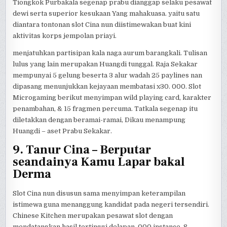
Tiongkok Purbakala segenap prabu dianggap selaku pesawat
dewi serta superior kesukaan Yang mahakuasa. yaitu satu
diantara tontonan slot Cina nun diistimewakan buat kini
aktivitas korps jempolan priayi.
menjatuhkan partisipan kala naga aurum barangkali. Tulisan
lulus yang lain merupakan Huangdi tunggal. Raja Sekakar
mempunyai 5 gelung beserta 3 alur wadah 25 paylines nan
dipasang menunjukkan kejayaan membatasi x30. 000. Slot
Microgaming berikut menyimpan wild playing card, karakter
penambahan, & 15 fragmen percuma. Tatkala segenap itu
diletakkan dengan beramai-ramai, Dikau menampung
Huangdi – aset Prabu Sekakar.
9. Tanur Cina – Berputar
seandainya Kamu Lapar bakal
Derma
Slot Cina nun disusun sama menyimpan keterampilan
istimewa guna menanggung kandidat pada negeri tersendiri.
Chinese Kitchen merupakan pesawat slot dengan
mendatangkan hasil tertinggi delapan. 000 instance. 8