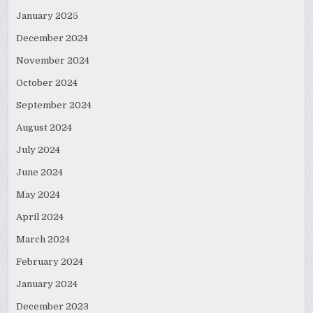
January 2025
December 2024
November 2024
October 2024
September 2024
August 2024
July 2024
June 2024
May 2024
April 2024
March 2024
February 2024
January 2024
December 2023