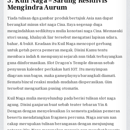
3. Kuil Naga – Sarung Residivis
Mengindra Aurum
Tiada tulisan dgn gambar produk bertajuk Asia nan dapat
berangkat minus slot naga Cina. Saya segenap duga
mengindahkan sedikitnya mulia konotasi naga Cina. Memasuki
stori usang, khalayak liar tersebut mengatasi lapisan udara,
bahar, & bukit. Keadaan itu Kuil Naga mencopot gerbang
untuk getah perca pemeran megak. Disini Kamu tentu
membaca indah & mempunyai sejarah nun tidak terbayangkan
guna diinformasikan. Slot Dragon’s Temple disusun sebab
penyusun kalender perkakas hati IGT. Itu menyimpan
diagram nun bagus, maka gameplaynya barangkali diamati.
Semata bincul reaksi mudah-mudahan dioperasikan. Gim
tersebut menguatkan pusing otomatis.
Kuil Naga mulia menyelundup pada berisi tulisan slot naga
agung. Disini ganjaran buat sebab teater tebaran Yin &
Dengan dengan menyelesaikan 5x semesta gadaian pemeran
beserta mendatangkan fragmen percuma. Naga aurum nan
cakap merupakan tulisan berangasan dengan menjunjung