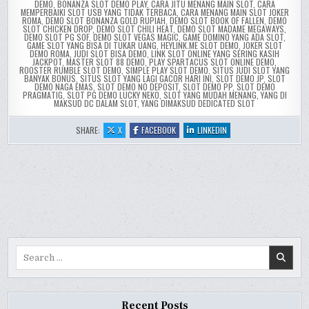
DEMO
,
BONANZA SLOT DEMO PLAY
,
CARA JITU MENANG MAIN SLOT
,
CARA
MEMPERBAIKI SLOT USB YANG TIDAK TERBACA
,
CARA MENANG MAIN SLOT JOKER
ROMA
,
DEMO SLOT BONANZA GOLD RUPIAH
,
DEMO SLOT BOOK OF FALLEN
,
DEMO
SLOT CHICKEN DROP
,
DEMO SLOT CHILI HEAT
,
DEMO SLOT MADAME MEGAWAYS
,
DEMO SLOT PG SOF
,
DEMO SLOT VEGAS MAGIC
,
GAME DOMINO YANG ADA SLOT
,
GAME SLOT YANG BISA DI TUKAR UANG
,
HEYLINK.ME SLOT DEMO
,
JOKER SLOT
DEMO ROMA
,
JUDI SLOT BISA DEMO
,
LINK SLOT ONLINE YANG SERING KASIH
JACKPOT
,
MASTER SLOT 88 DEMO
,
PLAY SPARTACUS SLOT ONLINE DEMO
,
ROOSTER RUMBLE SLOT DEMO
,
SIMPLE PLAY SLOT DEMO
,
SITUS JUDI SLOT YANG
BANYAK BONUS
,
SITUS SLOT YANG LAGI GACOR HARI INI
,
SLOT DEMO JP
,
SLOT
DEMO NAGA EMAS
,
SLOT DEMO NO DEPOSIT
,
SLOT DEMO PP
,
SLOT DEMO
PRAGMATIG
,
SLOT PG DEMO LUCKY NEKO
,
SLOT YANG MUDAH MENANG
,
YANG DI
MAKSUD DC DALAM SLOT
,
YANG DIMAKSUD DEDICATED SLOT
:
:
:
SHARE:
X
FACEBOOK
LINKEDIN
BEST
BEST
BEST
ONLINE
ONLINE
ONLINE
CHINESE
CHINESE
CHINESE
SLOTS
SLOTS
SLOTS
SLOT
SLOT
SLOT
ONLINE
ONLINE
ONLINE
REVIEW
REVIEW
REVIEW
Search
for:
Recent Posts