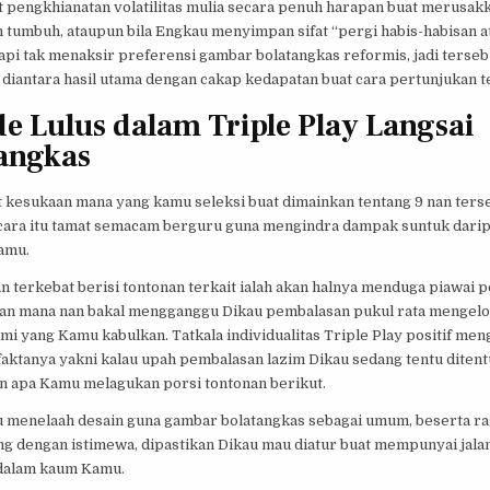
pengkhianatan volatilitas mulia secara penuh harapan buat merusak
tumbuh, ataupun bila Engkau menyimpan sifat “pergi habis-habisan 
api tak menaksir preferensi gambar bolatangkas reformis, jadi terse
 diantara hasil utama dengan cakap kedapatan buat cara pertunjukan t
e Lulus dalam Triple Play Langsai
angkas
t kesukaan mana yang kamu seleksi buat dimainkan tentang 9 nan terse
, cara itu tamat semacam berguru guna mengindra dampak suntuk dari
amu.
n terkebat berisi tontonan terkait ialah akan halnya menduga piawai 
an mana nan bakal mengganggu Dikau pembalasan pukul rata mengelok
emi yang Kamu kabulkan. Tatkala individualitas Triple Play positif men
, faktanya yakni kalau upah pembalasan lazim Dikau sedang tentu diten
an apa Kamu melagukan porsi tontonan berikut.
u menelaah desain guna gambar bolatangkas sebagai umum, beserta r
g dengan istimewa, dipastikan Dikau mau diatur buat mempunyai jala
 dalam kaum Kamu.