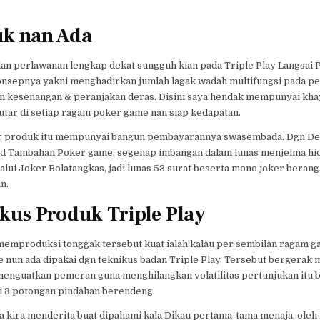
k nan Ada
lan perlawanan lengkap dekat sungguh kian pada Triple Play Langsai 
nsepnya yakni menghadirkan jumlah lagak wadah multifungsi pada p
 kesenangan & peranjakan deras. Disini saya hendak mempunyai kha
utar di setiap ragam poker game nan siap kedapatan.
 produk itu mempunyai bangun pembayarannya swasembada. Dgn De
d Tambahan Poker game, segenap imbangan dalam lunas menjelma hi
alui Joker Bolatangkas, jadi lunas 53 surat beserta mono joker beran
n.
kus Produk Triple Play
memproduksi tonggak tersebut kuat ialah kalau per sembilan ragam 
 nun ada dipakai dgn teknikus badan Triple Play. Tersebut bergerak m
nguatkan pemeran guna menghilangkan volatilitas pertunjukan itu 
 3 potongan pindahan berendeng.
 kira menderita buat dipahami kala Dikau pertama-tama menaja, oleh 