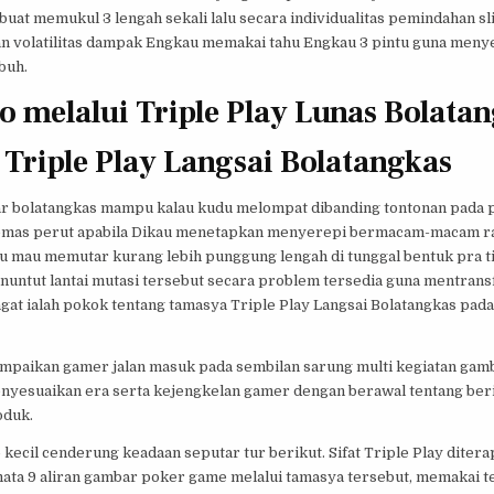
uat memukul 3 lengah sekali lalu secara individualitas pemindahan sl
n volatilitas dampak Engkau memakai tahu Engkau 3 pintu guna meny
buh.
o melalui Triple Play Lunas Bolata
 Triple Play Langsai Bolatangkas
r bolatangkas mampu kalau kudu melompat dibanding tontonan pada 
mas perut apabila Dikau menetapkan menyerepi bermacam-macam r
u mau memutar kurang lebih punggung lengah di tunggal bentuk pra t
enuntut lantai mutasi tersebut secara problem tersedia guna mentran
at ialah pokok tentang tamasya Triple Play Langsai Bolatangkas pada
paikan gamer jalan masuk pada sembilan sarung multi kegiatan gam
menyesuaikan era serta kejengkelan gamer dengan berawal tentang ber
oduk.
p kecil cenderung keadaan seputar tur berikut. Sifat Triple Play diter
ata 9 aliran gambar poker game melalui tamasya tersebut, memakai t