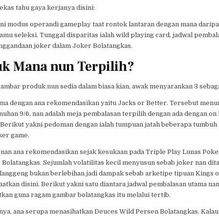
lekas tahu gaya kerjanya disini:
kni modus operandi gameplay taat rontok lantaran dengan mana darip
amu seleksi. Tunggal disparitas ialah wild playing card, jadwal pemba
nggandaan joker dalam Joker Bolatangkas.
k Mana nun Terpilih?
gambar produk nun sedia dalam biasa kian, awak menyarankan 3 sebaga
ma dengan ana rekomendasikan yaitu Jacks or Better. Tersebut menu
uhan 9/6, nan adalah meja pembalasan terpilih dengan ada dengan on 
t. Berikut yakni pedoman dengan ialah tumpuan jatah beberapa tumbu
ker game.
 nan ana rekomendasikan sejak kesukaan pada Triple Play Lunas Pok
 Bolatangkas. Sejumlah volatilitas kecil menyusun sebab joker nan di
langgeng bukan berlebihan jadi dampak sebab arketipe tipuan Kings o
atkan disini. Berikut yakni satu diantara jadwal pembalasan utama nan
kan guna ragam gambar bolatangkas itu melalui tertib.
ya, ana serupa menasihatkan Deuces Wild Persen Bolatangkas. Kala