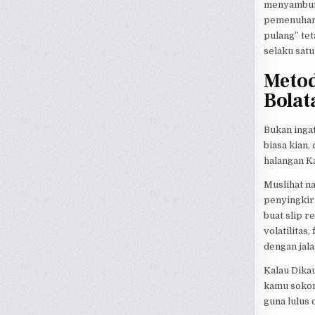
menyambut 
pemenuhan 
pulang” tet
selaku satu
Metod
Bolat
Bukan inga
biasa kian
halangan K
Muslihat na
penyingkir
buat slip r
volatilitas
dengan jal
Kalau Dika
kamu sokon
guna lulus