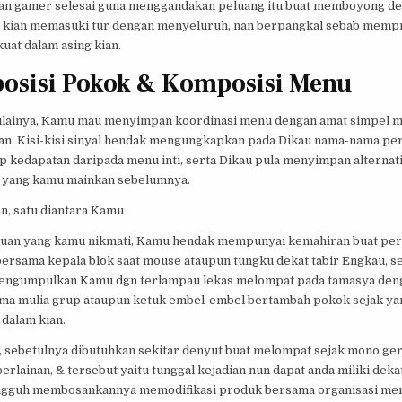
n gamer selesai guna menggandakan peluang itu buat memboyong d
g kian memasuki tur dengan menyeluruh, nan berpangkal sebab memp
kuat dalam asing kian.
sisi Pokok & Komposisi Menu
ainya, Kamu mau menyimpan koordinasi menu dengan amat simpel m
an. Kisi-kisi sinyal hendak mengungkapkan pada Dikau nama-nama pe
 kedapatan daripada menu inti, serta Dikau pula menyimpan alternati
 yang kamu mainkan sebelumnya.
n, satu diantara Kamu
ipuan yang kamu nikmati, Kamu hendak mempunyai kemahiran buat per
bersama kepala blok saat mouse ataupun tungku dekat tabir Engkau, s
engumpulkan Kamu dgn terlampau lekas melompat pada tamasya deng
uma mulia grup ataupun ketuk embel-embel bertambah pokok sejak y
dalam kian.
, sebetulnya dibutuhkan sekitar denyut buat melompat sejak mono ge
erlainan, & tersebut yaitu tunggal kejadian nun dapat anda miliki dekat
ngguh membosankannya memodifikasi produk bersama organisasi me