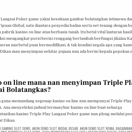
y Langsai Poker game yakni kesukaan gambar bolatangkas istimewa da
ipuan Global, satu diantara penyedia badan serta set tenang dengan 
 pabrik kasino on line atau berbasis tanah. Itu betul vital lantaran hasi
i mengangkat porsi berisi renggang bertambah berfungsi jikalau Ka
an nan betul puas bermodifikasi, & tak kondisi segala apa yang kamu
u Dikau mau menyimpan sekitar pujaan nun ada berisi kepala gepokan 
 on line mana nan menyimpan Triple Pl
ai Bolatangkas?
 guna memandang segenap kasino on line nun mempunyai Triple Play
s. Ana menyeleksi jadwal termasyhur kasino on line buat seharga
asikan kasino Triple Play Langsai Poker game nun plong melalui p
t Dikau.
B GAMING SLOT DEMO
,
AKUN DEMO SLOT MODAL BESAR
,
AKUN DEMO SLOT ROMA
,
BAGAIMANA