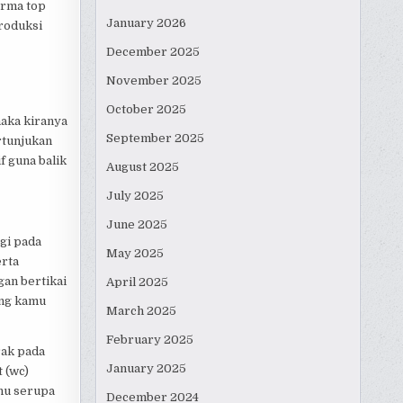
erma top
January 2026
roduksi
December 2025
November 2025
October 2025
aka kiranya
September 2025
rtunjukan
f guna balik
August 2025
July 2025
June 2025
gi pada
May 2025
erta
an bertikai
April 2025
ang kamu
March 2025
February 2025
rak pada
January 2025
 (wc)
nu serupa
December 2024