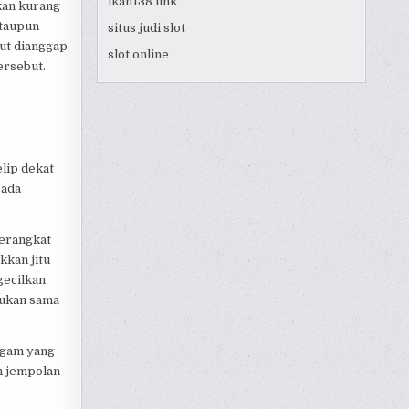
ikan138 link
kan kurang
ataupun
situs judi slot
but dianggap
slot online
ersebut.
lip dekat
pada
perangkat
kan jitu
gecilkan
tukan sama
agam yang
n jempolan