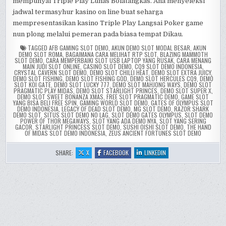
mempunyai Triple Play Lunas Bolatangkas. Ana menyeleksi
jadwal termasyhur kasino on line buat seharga
mempresentasikan kasino Triple Play Langsai Poker game
nun plong melalui pemeran pada biasa tempat Dikau.
TAGGED
AFB GAMING SLOT DEMO
,
AKUN DEMO SLOT MODAL BESAR
,
AKUN
DEMO SLOT ROMA
,
BAGAIMANA CARA MELIHAT RTP SLOT
,
BLAZING MAMMOTH
SLOT DEMO
,
CARA MEMPERBAIKI SLOT USB LAPTOP YANG RUSAK
,
CARA MENANG
MAIN JUDI SLOT ONLINE
,
CASINO SLOT DEMO
,
CQ9 SLOT DEMO INDONESIA
,
CRYSTAL CAVERN SLOT DEMO
,
DEMO SLOT CHILLI HEAT
,
DEMO SLOT EXTRA JUICY
,
DEMO SLOT FISHING
,
DEMO SLOT FISHING GOD
,
DEMO SLOT HERCULES CQ9
,
DEMO
SLOT KOI GATE
,
DEMO SLOT LUCKY 777
,
DEMO SLOT MAHJONG WAYS
,
DEMO SLOT
PRAGMATIC PLAY MIDAS
,
DEMO SLOT STARLIGHT PRINCES
,
DEMO SLOT SUPER X
,
DEMO SLOT SWEET BONANZA XMAS
,
FREE SLOT PRAGMATIC DEMO
,
GAME SLOT
YANG BISA BELI FREE SPIN
,
GAMING WORLD SLOT DEMO
,
GATES OF OLYMPUS SLOT
DEMO INDONESIA
,
LEGACY OF DEAD SLOT DEMO
,
MG SLOT DEMO
,
RAZOR SHARK
DEMO SLOT
,
SITUS SLOT DEMO NO LAG
,
SLOT DEMO GATES OLYMPUS
,
SLOT DEMO
POWER OF THOR MEGAWAYS
,
SLOT YANG ADA DEMO NYA
,
SLOT YANG SERING
GACOR
,
STARLIGHT PRINCESS SLOT DEMO
,
SUSHI OISHI SLOT DEMO
,
THE HAND
OF MIDAS SLOT DEMO INDONESIA
,
ZEUS ANCIENT FORTUNES SLOT DEMO
:
:
:
SHARE:
X
FACEBOOK
LINKEDIN
TRIPLE
TRIPLE
TRIPLE
PLAY
PLAY
PLAY
DRAW
DRAW
DRAW
POKER
POKER
POKER
SLOT
SLOT
SLOT
ONLINE
ONLINE
ONLINE
REVIEW
REVIEW
REVIEW