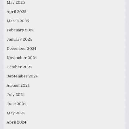
May 2025
April 2025
March 2025
February 2025
January 2025
December 2024
November 2024
October 2024
September 2024
August 2024
July 2024
June 2024
May 2024
April 2024