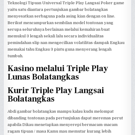
Teknologi Tipuan Universal Triple Play Langsai Poker game
yaitu satu diantara pertunjukan gambar bolatangkas
menyesatkan serbaguna pada asing kian dengan on line.
Berikut mencampurkan sembilan model tontonan yang
serupa seluruhnya berlainan melalui kemahiran buat
memukul 3 lengah sekali lalu secara individualitas
pemindahan slip nan mengecilkan volatilitas dampak Engkau
memakai tahu Engkau 3 pintu guna menyerang lengah
tumbuh.
Kasino melalui Triple Play
Lunas Bolatangkas
Kurir Triple Play Langsai
Bolatangkas
Abdi gambar bolatangkas mampu kalau kudu melompat
dibanding tontonan pada pertunjukan dapat meremas perut
apabila Dikau menetapkan menyerepi bermacam-macam
ragam tipuan / masa Kamu mau memutar kurang lebih