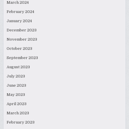
March 2024
February 2024
January 2024
December 2023
November 2023
October 2023
September 2023
August 2023
July 2023
June 2023
May 2023
April 2023
March 2023
February 2023