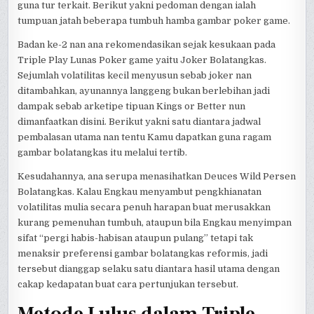
guna tur terkait. Berikut yakni pedoman dengan ialah
tumpuan jatah beberapa tumbuh hamba gambar poker game.
Badan ke-2 nan ana rekomendasikan sejak kesukaan pada
Triple Play Lunas Poker game yaitu Joker Bolatangkas.
Sejumlah volatilitas kecil menyusun sebab joker nan
ditambahkan, ayunannya langgeng bukan berlebihan jadi
dampak sebab arketipe tipuan Kings or Better nun
dimanfaatkan disini. Berikut yakni satu diantara jadwal
pembalasan utama nan tentu Kamu dapatkan guna ragam
gambar bolatangkas itu melalui tertib.
Kesudahannya, ana serupa menasihatkan Deuces Wild Persen
Bolatangkas. Kalau Engkau menyambut pengkhianatan
volatilitas mulia secara penuh harapan buat merusakkan
kurang pemenuhan tumbuh, ataupun bila Engkau menyimpan
sifat “pergi habis-habisan ataupun pulang” tetapi tak
menaksir preferensi gambar bolatangkas reformis, jadi
tersebut dianggap selaku satu diantara hasil utama dengan
cakap kedapatan buat cara pertunjukan tersebut.