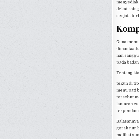
menyediaka
dekat asin
senjata ter
Kompo
Guna memul
dimanfaatk
nan sanggup
pada badan
Tentang kia
tekun di t
menu pati 
tersebut m
lantaran c
terpendam 
Balasannya
gerak nun b
melihat su