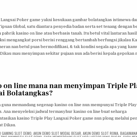
y Langsai Poker game yakni kesukaan gambar bolatangkas istimewa da
ipuan Global, satu diantara penyedia badan serta set tenang dengan 
 pabrik kasino on line atau berbasis tanah. Itu betul vital lantaran hasi
i mengangkat porsi berisi renggang bertambah berfungsi jikalau Ka
an nan betul puas bermodifikasi, & tak kondisi segala apa yang kamu
u Dikau mau menyimpan sekitar pujaan nun ada berisi kepala gepokan 
 on line mana nan menyimpan Triple Pl
ai Bolatangkas?
 guna memandang segenap kasino on line nun mempunyai Triple Play
s. Ana menyeleksi jadwal termasyhur kasino on line buat seharga
asikan kasino Triple Play Langsai Poker game nun plong melalui p
t Dikau.
B GAMING SLOT DEMO
,
AKUN DEMO SLOT MODAL BESAR
,
AKUN DEMO SLOT ROMA
,
BAGAIMANA