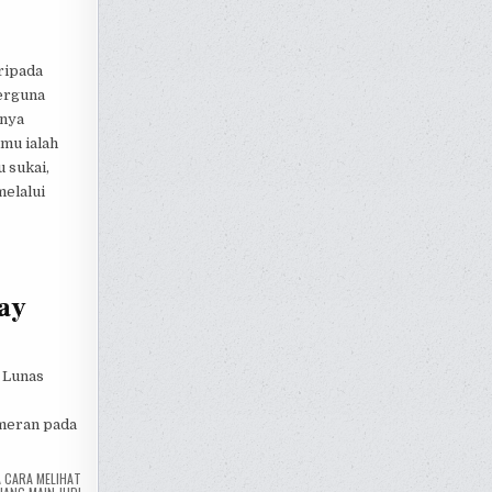
ripada
berguna
lnya
mu ialah
 sukai,
melalui
ay
 Lunas
emeran pada
 CARA MELIHAT