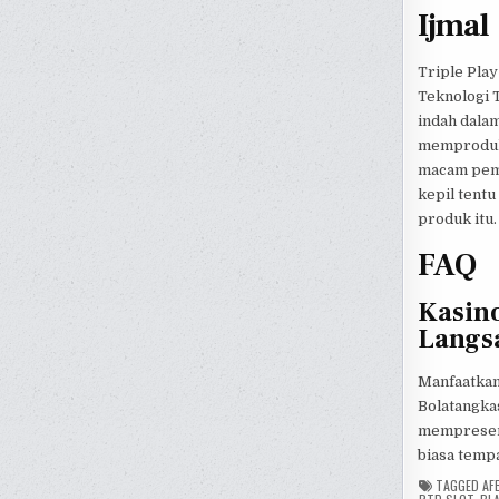
Ijmal
Triple Pla
Teknologi T
indah dalam
memproduks
macam pemer
kepil tent
produk itu.
FAQ
Kasino
Langs
Manfaatkan
Bolatangka
mempresent
biasa tempa
TAGGED
AF