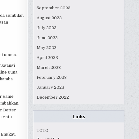
September 2023
ada sembilan
August 2023
lasan
July 2023
June 2023
May 2023
i utama.
April 2023
nggangi
March 2023
line guna
February 2023
h hamba
January 2023
er game
December 2022
tambahkan,
r Better
Links
 tentu
TOTO
u Engkau