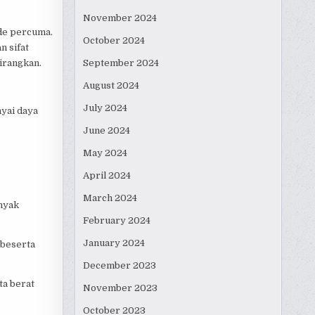
November 2024
nde percuma.
October 2024
 sifat
September 2024
irangkan.
August 2024
July 2024
yai daya
June 2024
May 2024
April 2024
March 2024
anyak
February 2024
January 2024
 beserta
December 2023
ta berat
November 2023
October 2023