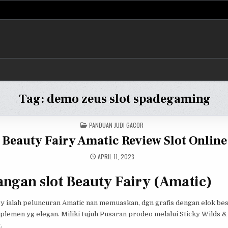
Tag:
demo zeus slot spadegaming
POSTED
PANDUAN JUDI GACOR
IN
Beauty Fairy Amatic Review Slot Online
APRIL 11, 2023
ngan slot Beauty Fairy (Amatic)
ry ialah peluncuran Amatic nan memuaskan, dgn grafis dengan elok be
plemen yg elegan. Miliki tujuh Pusaran prodeo melalui Sticky Wilds &
.