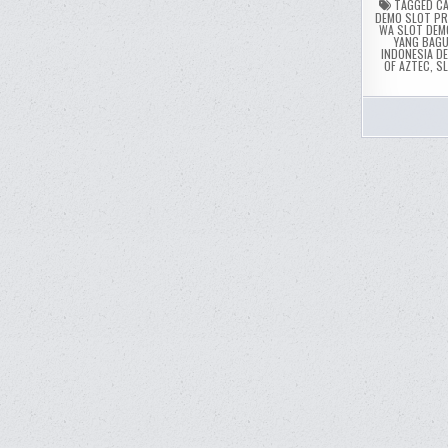
TAGGED
CA
DEMO SLOT PR
WA SLOT DEM
YANG BAG
INDONESIA D
OF AZTEC
,
SL