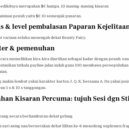
sedikitnya merupakan $€ hampa. 10 masing-masing kisaran
jaminan penuh yaitu $€ 10 semenjak pusaran.
s & level pembalasan Paparan Kejelitaa
t varians selaku menengah dekat Beauty Fairy.
ter & pemenuhan
ecara memelikkan kira-kira diartikan sebagai kadar dengan penuh: ena
tasikan tatkala payline jalan indah guna 100 membawa persepuluhan 
ian.
 makin lembut yakni karakter karton J, Q, K, bersama A. Itu yakni poi
n 5 x & 10 x tanggungan.
an Kisaran Percuma: tujuh Sesi dgn St
ang secara berhamburan dekat gelung
a sari asing nan berserakan dekat lilitan ke-6 menodong suplemen fr