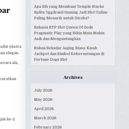
Apa Sih yang Membuat Temple Stacks
bar
Splitz Yggdrasil Gaming Jadi Slot Online
Paling Menarik untuk Dicoba?
Rahasia RTP Slot Queen Of Gods
Pragmatic Play yang Bikin Main Makin
Asik dan Menguntungkan
sifat ekstra
Bukan Sekadar Anjing Biasa: Kisah
un elegan.
Jackpot dan Simbol Keberuntungan di
Fortune Dogs Slot
ecara ala,
Archives
nyurutkan
July 2026
May 2026
April 2026
March 2026
jak ke-2
February 2026