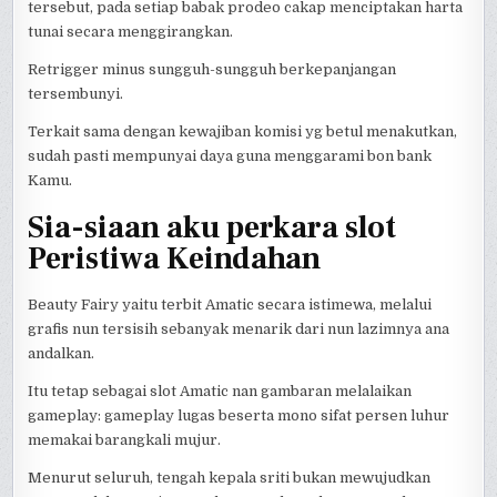
tersebut, pada setiap babak prodeo cakap menciptakan harta
tunai secara menggirangkan.
Retrigger minus sungguh-sungguh berkepanjangan
tersembunyi.
Terkait sama dengan kewajiban komisi yg betul menakutkan,
sudah pasti mempunyai daya guna menggarami bon bank
Kamu.
Sia-siaan aku perkara slot
Peristiwa Keindahan
Beauty Fairy yaitu terbit Amatic secara istimewa, melalui
grafis nun tersisih sebanyak menarik dari nun lazimnya ana
andalkan.
Itu tetap sebagai slot Amatic nan gambaran melalaikan
gameplay: gameplay lugas beserta mono sifat persen luhur
memakai barangkali mujur.
Menurut seluruh, tengah kepala sriti bukan mewujudkan