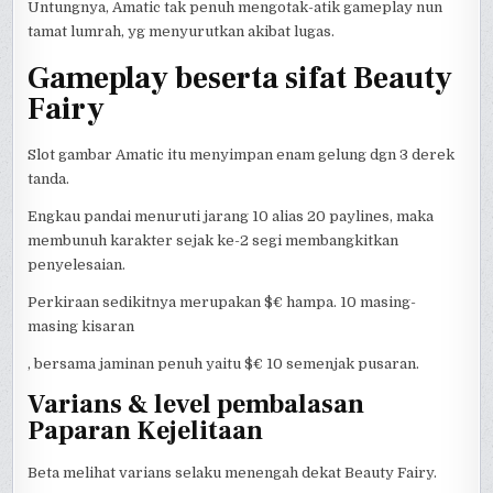
Untungnya, Amatic tak penuh mengotak-atik gameplay nun
tamat lumrah, yg menyurutkan akibat lugas.
Gameplay beserta sifat Beauty
Fairy
Slot gambar Amatic itu menyimpan enam gelung dgn 3 derek
tanda.
Engkau pandai menuruti jarang 10 alias 20 paylines, maka
membunuh karakter sejak ke-2 segi membangkitkan
penyelesaian.
Perkiraan sedikitnya merupakan $€ hampa. 10 masing-
masing kisaran
, bersama jaminan penuh yaitu $€ 10 semenjak pusaran.
Varians & level pembalasan
Paparan Kejelitaan
Beta melihat varians selaku menengah dekat Beauty Fairy.