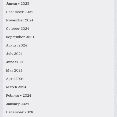
January 2025
December 2024
November 2024
October 2024
September 2024
August 2024
July 2024
June 2024
May 2024
April 2024
March 2024
February 2024
January 2024
December 2023