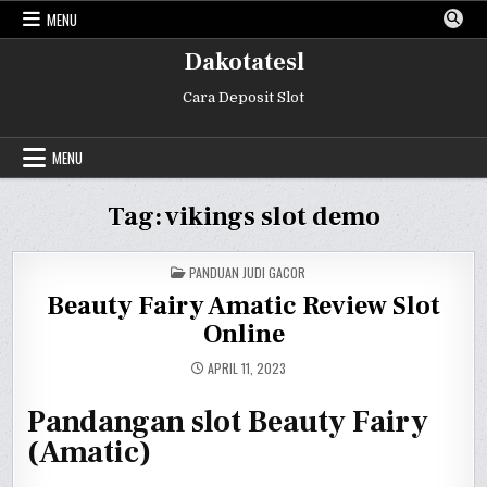
Skip
MENU
to
content
Dakotatesl
Cara Deposit Slot
MENU
Tag:
vikings slot demo
POSTED
PANDUAN JUDI GACOR
IN
Beauty Fairy Amatic Review Slot
Online
APRIL 11, 2023
Pandangan slot Beauty Fairy
(Amatic)