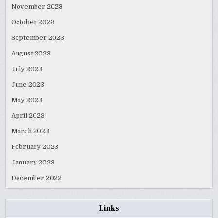
November 2023
October 2023
September 2023
August 2023
July 2023
June 2023
May 2023
April 2023
March 2023
February 2023
January 2023
December 2022
Links